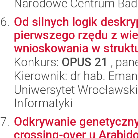
Narodowe Centrum Bad
Od silnych logik deskr
pierwszego rzędu z wi
wnioskowania w struktu
Konkurs:
OPUS 21
, pan
Kierownik: dr hab. Eman
Uniwersytet Wrocławski
Informatyki
Odkrywanie genetyczn
crossing-over u Arabid