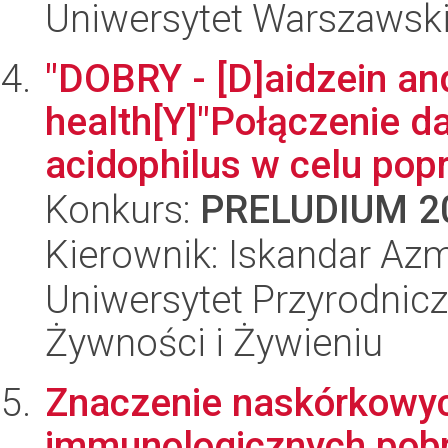
Uniwersytet Warszawski,
"DOBRY - [D]aidzein and
health[Y]"Połączenie da
acidophilus w celu pop
Konkurs:
PRELUDIUM 2
Kierownik: Iskandar Az
Uniwersytet Przyrodnic
Żywności i Żywieniu
Znaczenie naskórkowy
immunologicznych pobr