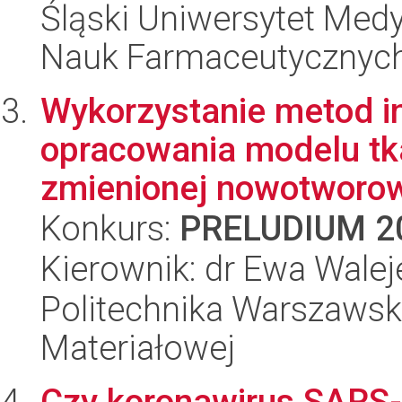
Śląski Uniwersytet Med
Nauk Farmaceutycznyc
Wykorzystanie metod in
opracowania modelu tk
zmienionej nowotworowo
Konkurs:
PRELUDIUM 2
Kierownik: dr Ewa Wale
Politechnika Warszawska
Materiałowej
Czy koronawirus SARS-