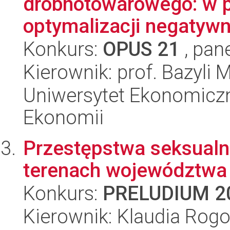
drobnotowarowego: w p
optymalizacji negatywny
Konkurs:
OPUS 21
, pan
Kierownik: prof. Bazyli 
Uniwersytet Ekonomiczn
Ekonomii
Przestępstwa seksualn
terenach województwa r
Konkurs:
PRELUDIUM 2
Kierownik: Klaudia Rog