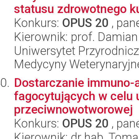
statusu zdrowotnego ku
Konkurs:
OPUS 20
, pan
Kierownik: prof. Damia
Uniwersytet Przyrodnicz
Medycyny Weterynaryjne
Dostarczanie immuno-
fagocytujących w celu
przeciwnowotworowej
Konkurs:
OPUS 20
, pan
Kierownik: dr hab. Tomas