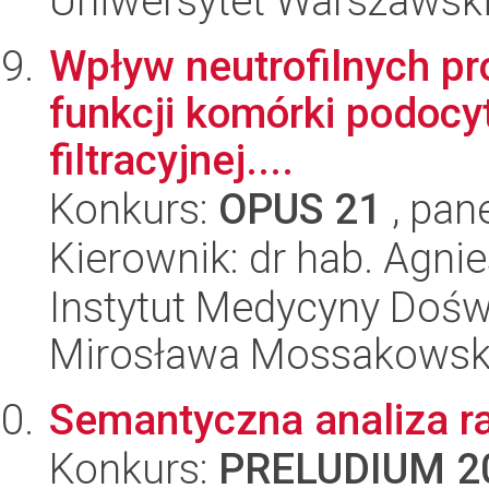
Uniwersytet Warszawski,
Wpływ neutrofilnych pr
funkcji komórki podocyt
filtracyjnej....
Konkurs:
OPUS 21
, pan
Kierownik: dr hab. Agn
Instytut Medycyny Doświa
Mirosława Mossakowsk
Semantyczna analiza ra
Konkurs:
PRELUDIUM 2