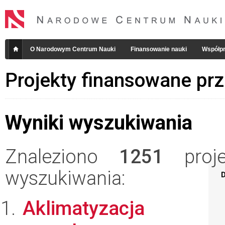
O Narodowym Centrum Nauki
Finansowanie nauki
Współpr
Projekty finansowane pr
Wyniki wyszukiwania
Znaleziono
1251
projek
wyszukiwania:
D
Aklimatyzacja