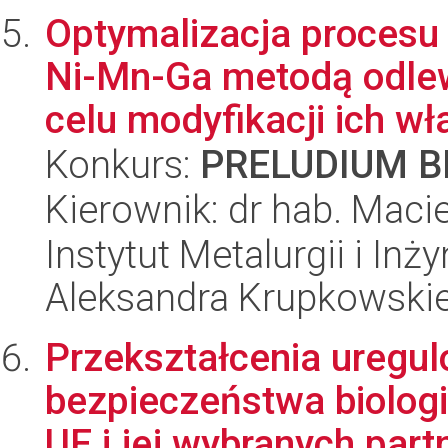
Optymalizacja procesu
Ni-Mn-Ga metodą odlew
celu modyfikacji ich wła
Konkurs:
PRELUDIUM BI
Kierownik: dr hab. Maci
Instytut Metalurgii i Inż
Aleksandra Krupkowski
Przekształcenia uregu
bezpieczeństwa biologi
UE i jej wybranych part