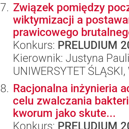
Związek pomiędzy poc
wiktymizacji a postawa
prawicowego brutalne
Konkurs:
PRELUDIUM 2
Kierownik: Justyna Paul
UNIWERSYTET ŚLĄSKI, 
Racjonalna inżynieria ac
celu zwalczania bakter
kworum jako skute...
Konkurs:
PRELUDIUM 2