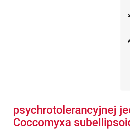
A
psychrotolerancyjnej j
Coccomyxa subellipsoid