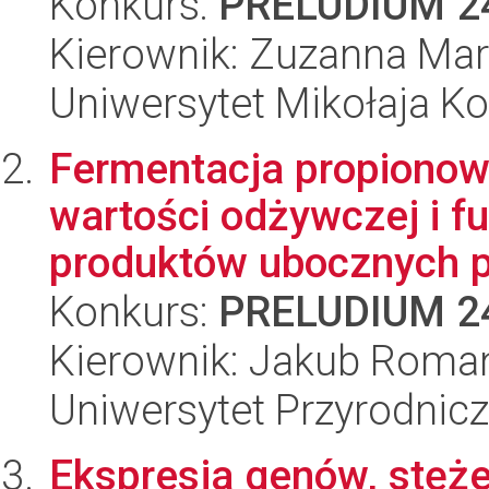
Konkurs:
PRELUDIUM 2
Kierownik: Zuzanna Mar
Uniwersytet Mikołaja K
Fermentacja propionow
wartości odżywczej i f
produktów ubocznych p
Konkurs:
PRELUDIUM 2
Kierownik: Jakub Roman
Uniwersytet Przyrodnic
Ekspresja genów, stęże