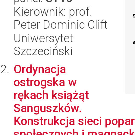
Kierownik: prof.
Peter Dominic Clift
Uniwersytet
A
Szczeciński
Ordynacja
ostrogska w
rękach książąt
Sanguszków.
Konstrukcja sieci poparc
społecznych i magnacki