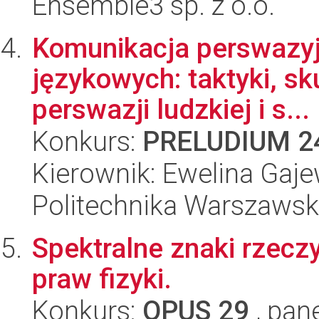
Ensemble3 sp. z o.o.
Komunikacja perswazyj
językowych: taktyki, s
perswazji ludzkiej i s...
Konkurs:
PRELUDIUM 2
Kierownik: Ewelina Gaj
Politechnika Warszaws
Spektralne znaki rzeczy
praw fizyki.
Konkurs:
OPUS 29
, pan