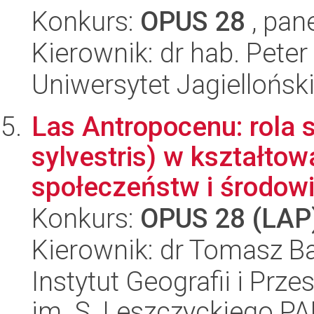
Konkurs:
OPUS 28
, pan
Kierownik: dr hab. Pete
Uniwersytet Jagiellońsk
Las Antropocenu: rola 
sylvestris) w kształto
społeczeństw i środowis
Konkurs:
OPUS 28 (LAP
Kierownik: dr Tomasz B
Instytut Geografii i Pr
im. S. Leszczyckiego P