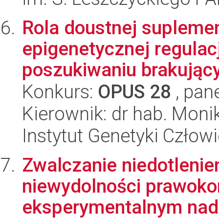
Rola doustnej suplemen
epigenetycznej regulacj
poszukiwaniu brakującyc
Konkurs:
OPUS 28
, pan
Kierownik: dr hab. Moni
Instytut Genetyki Człow
Zwalczanie niedotlenie
niewydolności prawok
eksperymentalnym nadc