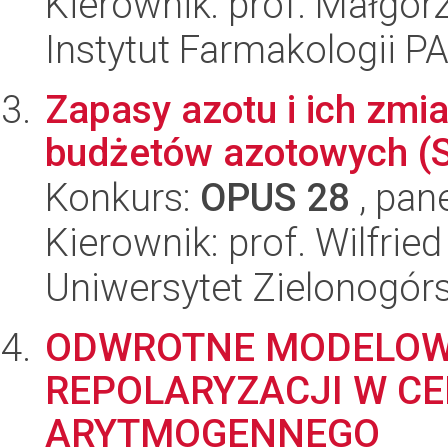
Kierownik: prof. Małgorz
Instytut Farmakologii P
Zapasy azotu i ich zmi
budżetów azotowych (
Konkurs:
OPUS 28
, pan
Kierownik: prof. Wilfrie
Uniwersytet Zielonogórs
ODWROTNE MODELOW
REPOLARYZACJI W CE
ARYTMOGENNEGO