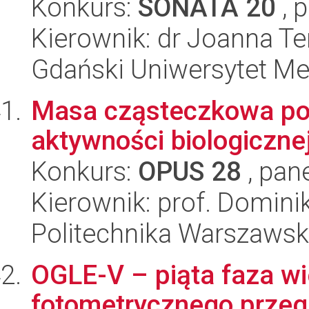
Konkurs:
SONATA 20
, 
Kierownik: dr Joanna T
Gdański Uniwersytet M
Masa cząsteczkowa pol
aktywności biologiczne
Konkurs:
OPUS 28
, pan
Kierownik: prof. Domini
Politechnika Warszaws
OGLE-V – piąta faza w
fotometrycznego przeg