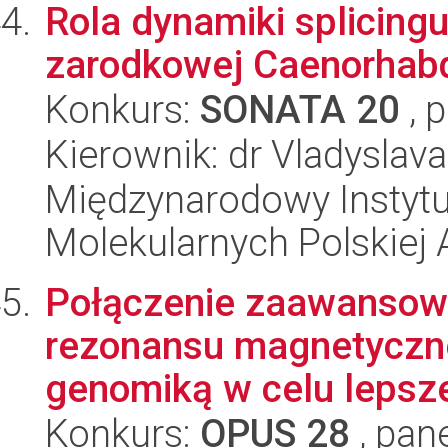
Rola dynamiki splicingu
zarodkowej Caenorhabd
Konkurs:
SONATA 20
, 
Kierownik: dr Vladyslav
Międzynarodowy Instyt
Molekularnych Polskiej
Połączenie zaawansow
rezonansu magnetyczne
genomiką w celu lepsze
Konkurs:
OPUS 28
, pan