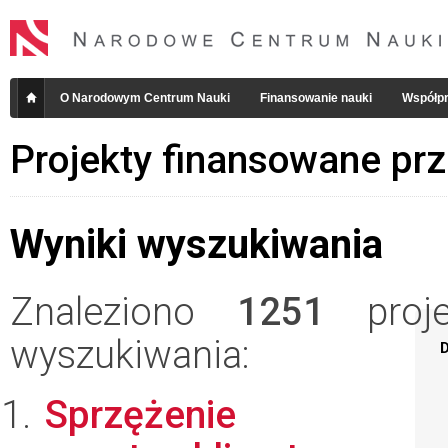
O Narodowym Centrum Nauki
Finansowanie nauki
Współpr
Projekty finansowane pr
Wyniki wyszukiwania
Znaleziono
1251
projek
wyszukiwania:
D
Sprzężenie