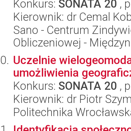
Konkurs:
SONATA 20
, 
Kierownik: dr Cemal Ko
Sano - Centrum Zindyw
Obliczeniowej - Międz
Uczelnie wielogeomodal
umożliwienia geografic
Konkurs:
SONATA 20
, 
Kierownik: dr Piotr Szy
Politechnika Wrocławsk
Identyfikacja społecz