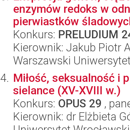
enzymów redoks w odni
pierwiastków śladowych
Konkurs:
PRELUDIUM 2
Kierownik: Jakub Piotr
Warszawski Uniwersyte
Miłość, seksualność i 
sielance (XV-XVIII w.)
Konkurs:
OPUS 29
, pan
Kierownik: dr Elżbieta G
Uniwersytet Wrocławski