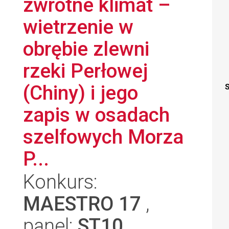
zwrotne klimat –
wietrzenie w
obrębie zlewni
rzeki Perłowej
(Chiny) i jego
S
zapis w osadach
szelfowych Morza
P...
Konkurs:
MAESTRO 17
,
panel:
ST10