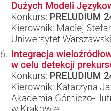
Dużych Modeli Języko
Konkurs:
PRELUDIUM 2
Kierownik: Maciej Stefa
Uniwersytet Warszawsk
Integracja wieloźródło
w celu detekcji prekur
Konkurs:
PRELUDIUM 2
Kierownik: Katarzyna J
Akademia Górniczo-Hutn
w Krakowie