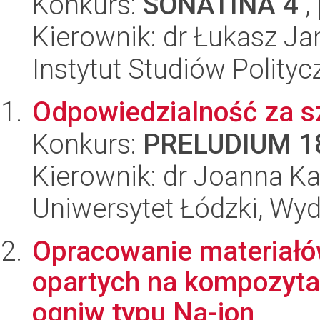
Konkurs:
SONATINA 4
,
Kierownik: dr Łukasz Ja
Instytut Studiów Polity
Odpowiedzialność za s
Konkurs:
PRELUDIUM 1
Kierownik: dr Joanna K
Uniwersytet Łódzki, Wydz
Opracowanie materiałó
opartych na kompozytac
ogniw typu Na-ion