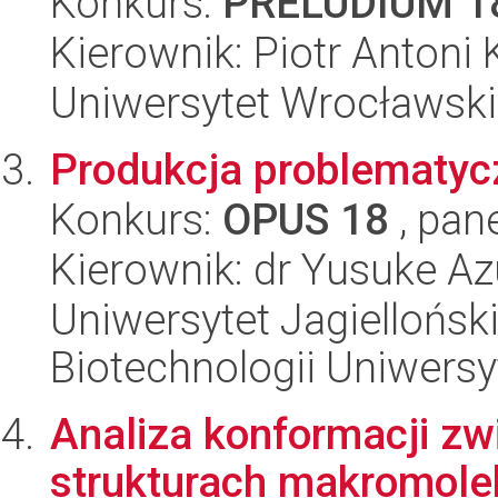
Konkurs:
PRELUDIUM 1
Kierownik: Piotr Antoni
Uniwersytet Wrocławski,
Produkcja problematycz
Konkurs:
OPUS 18
, pan
Kierownik: dr Yusuke A
Uniwersytet Jagiellońsk
Biotechnologii Uniwersy
Analiza konformacji z
strukturach makromole