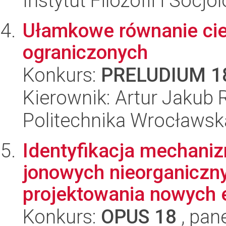
Instytut Filozofii i Socj
Ułamkowe równanie cie
ograniczonych
Konkurs:
PRELUDIUM 1
Kierownik: Artur Jakub
Politechnika Wrocławsk
Identyfikacja mechani
jonowych nieorganiczny
projektowania nowych el
Konkurs:
OPUS 18
, pan