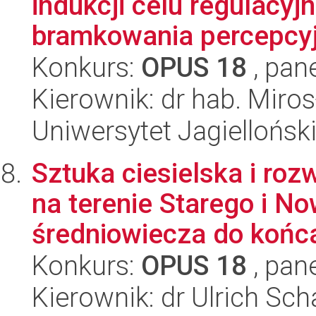
indukcji celu regulacyj
bramkowania percepcyj
Konkurs:
OPUS 18
, pan
Kierownik: dr hab. Mir
Uniwersytet Jagielloński
Sztuka ciesielska i ro
na terenie Starego i N
średniowiecza do końca
Konkurs:
OPUS 18
, pan
Kierownik: dr Ulrich Sch