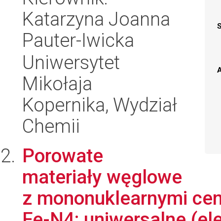
Katarzyna Joanna
Pauter-Iwicka
Uniwersytet
A
Mikołaja
Kopernika, Wydział
Chemii
Porowate
materiały węglowe
z mononuklearnymi cen
Fe-N4: uniwersalne (ele