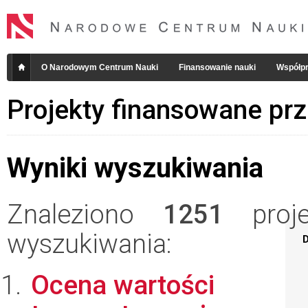
O Narodowym Centrum Nauki
Finansowanie nauki
Współpr
Projekty finansowane pr
Wyniki wyszukiwania
Znaleziono
1251
projek
wyszukiwania:
D
Ocena wartości