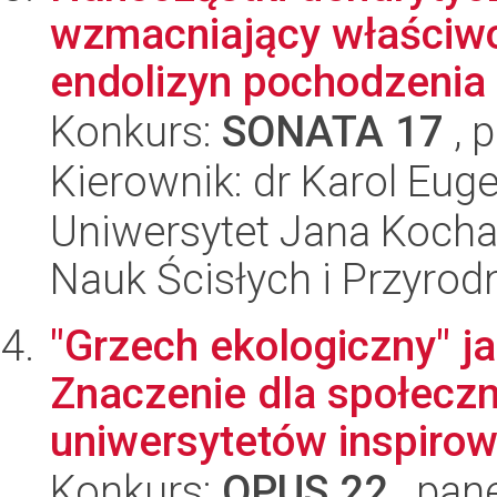
wzmacniający właściwo
endolizyn pochodzenia
Konkurs:
SONATA 17
, 
Kierownik: dr Karol Eug
Uniwersytet Jana Kocha
Nauk Ścisłych i Przyrod
"Grzech ekologiczny" j
Znaczenie dla społeczn
uniwersytetów inspirow
Konkurs:
OPUS 22
, pan