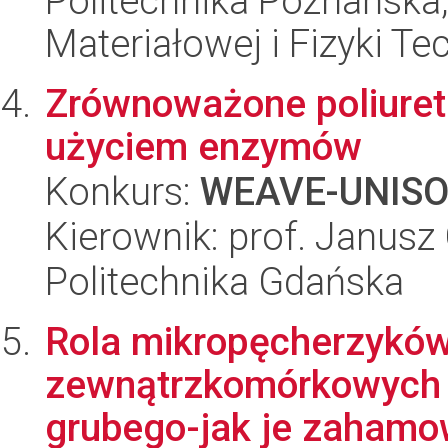
Politechnika Poznańska, 
Materiałowej i Fizyki Te
Zrównoważone poliureta
użyciem enzymów
Konkurs:
WEAVE-UNIS
Kierownik: prof. Janusz
Politechnika Gdańska
Rola mikropęcherzyków
zewnątrzkomórkowych w 
grubego-jak je zahamow