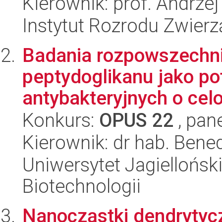
Kierownik: prof. Andrzej
Instytut Rozrodu Zwier
Badania rozpowszechni
peptydoglikanu jako po
antybakteryjnych o cel
Konkurs:
OPUS 22
, pan
Kierownik: dr hab. Bene
Uniwersytet Jagielloński,
Biotechnologii
Nanocząstki dendrytyc