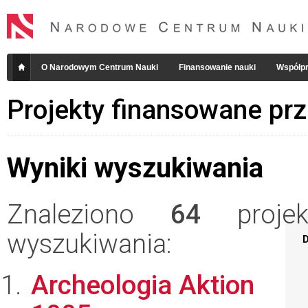
O Narodowym Centrum Nauki
Finansowanie nauki
Współpr
Projekty finansowane pr
Wyniki wyszukiwania
Znaleziono
64
projekt
wyszukiwania:
D
Archeologia Aktion