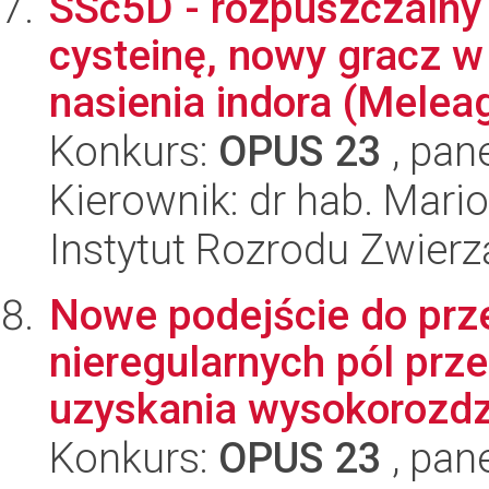
SSc5D - rozpuszczalny
cysteinę, nowy gracz w
nasienia indora (Meleagr
Konkurs:
OPUS 23
, pan
Kierownik: dr hab. Mari
Instytut Rozrodu Zwier
Nowe podejście do prz
nieregularnych pól pr
uzyskania wysokorozdzi
Konkurs:
OPUS 23
, pan