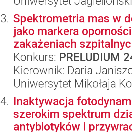
Uniwersytet Jagiellońsk
Spektrometria mas w de
jako markera opornośc
zakażeniach szpitalnyc
Konkurs:
PRELUDIUM 2
Kierownik: Daria Janis
Uniwersytet Mikołaja K
Inaktywacja fotodynami
szerokim spektrum dzia
antybiotyków i przywrac