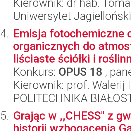
Kierownik: dr hab. Tom
Uniwersytet Jagielloński
Emisja fotochemiczne
organicznych do atmosf
liściaste ściółki i roślinn
Konkurs:
OPUS 18
, pan
Kierownik: prof. Walerij
POLITECHNIKA BIAŁOS
Grając w ,,CHESS'' z 
historii wzbogacenia Ga