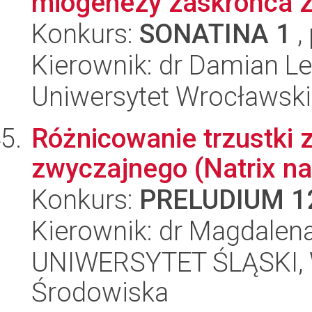
miogenezy zaskrońca zw
Konkurs:
SONATINA 1
,
Kierownik: dr Damian 
Uniwersytet Wrocławski
Różnicowanie trzustki
zwyczajnego (Natrix nat
Konkurs:
PRELUDIUM 1
Kierownik: dr Magdalen
UNIWERSYTET ŚLĄSKI, Wy
Środowiska