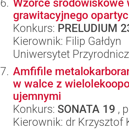
Wzorce środowiskowe 
grawitacyjnego opartyc
Konkurs:
PRELUDIUM 2
Kierownik: Filip Gałdyn
Uniwersytet Przyrodnic
Amfifile metalokarbora
w walce z wielolekoop
ujemnymi
Konkurs:
SONATA 19
, 
Kierownik: dr Krzysztof