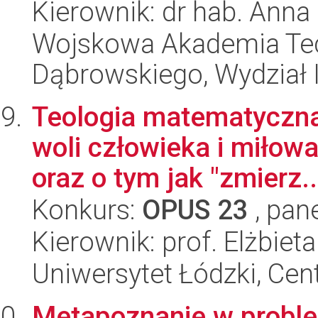
Kierownik: dr hab. Anna
Wojskowa Akademia Tec
Dąbrowskiego, Wydział I
Teologia matematyczna:
woli człowieka i miło
oraz o tym jak "zmierz..
Konkurs:
OPUS 23
, pan
Kierownik: prof. Elżbiet
Uniwersytet Łódzki, Cent
Metapoznanie w proble