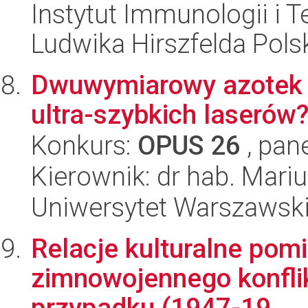
Instytut Immunologii i T
Ludwika Hirszfelda Pols
Dwuwymiarowy azotek b
ultra-szybkich laserów
Konkurs:
OPUS 26
, pan
Kierownik: dr hab. Mari
Uniwersytet Warszawski,
Relacje kulturalne pom
zimnowojennego konflik
przypadku (1947-19...