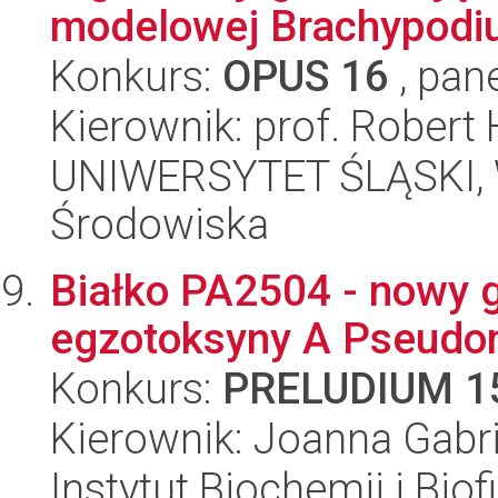
modelowej Brachypodiu
Konkurs:
OPUS 16
, pan
Kierownik: prof. Robert
UNIWERSYTET ŚLĄSKI, Wy
Środowiska
Białko PA2504 - nowy g
egzotoksyny A Pseudo
Konkurs:
PRELUDIUM 1
Kierownik: Joanna Gabri
Instytut Biochemii i Biof