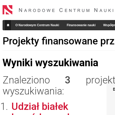
O Narodowym Centrum Nauki
Finansowanie nauki
Współpr
Projekty finansowane pr
Wyniki wyszukiwania
Znaleziono
3
projekt
wyszukiwania:
D
Udział białek