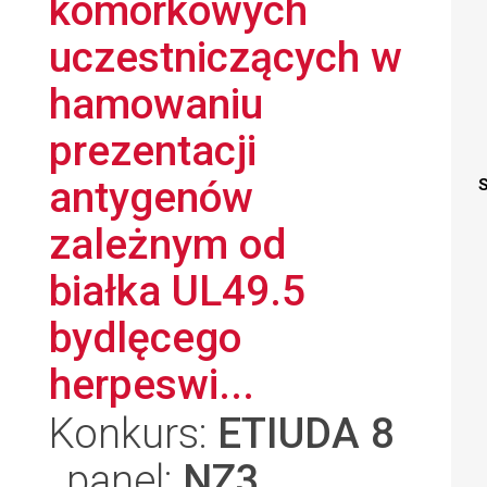
komórkowych
uczestniczących w
hamowaniu
prezentacji
antygenów
S
zależnym od
białka UL49.5
bydlęcego
herpeswi...
Konkurs:
ETIUDA 8
, panel:
NZ3