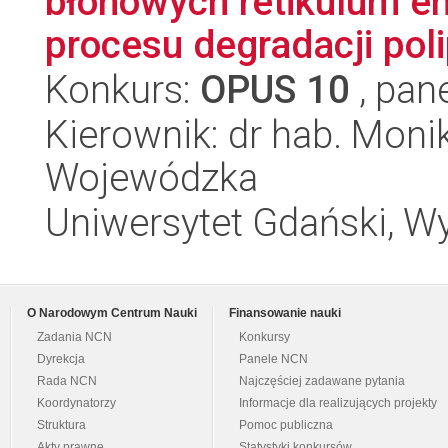
błonowych retikulum 
procesu degradacji pol
Konkurs:
OPUS 10
, pan
Kierownik: dr hab. Mon
Wojewódzka
Uniwersytet Gdański, Wyd
O Narodowym Centrum Nauki
Finansowanie nauki
Zadania NCN
Konkursy
Dyrekcja
Panele NCN
Rada NCN
Najczęściej zadawane pytania
Koordynatorzy
Informacje dla realizujących projekty
Struktura
Pomoc publiczna
Akty prawne
Statystyki konkursów