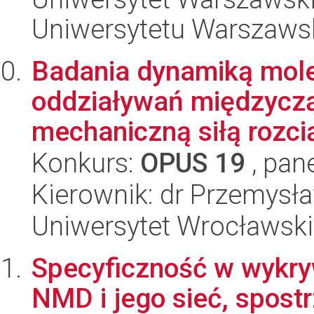
Uniwersytetu Warszaws
Badania dynamiką molek
oddziaływań międzycz
mechaniczną siłą rozcią
Konkurs:
OPUS 19
, pan
Kierownik: dr Przemysł
Uniwersytet Wrocławski
Specyficzność w wykr
NMD i jego sieć, spost