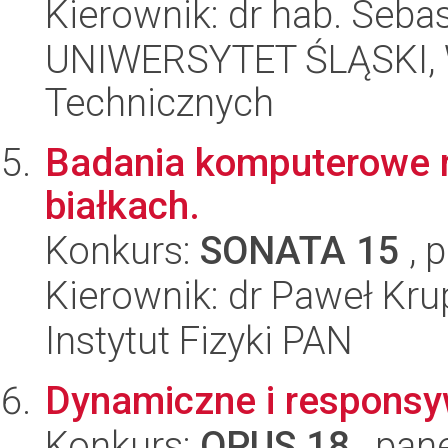
Kierownik: dr hab. Seba
UNIWERSYTET ŚLĄSKI, W
Technicznych
Badania komputerowe r
białkach.
Konkurs:
SONATA 15
, 
Kierownik: dr Paweł Kru
Instytut Fizyki PAN
Dynamiczne i responsy
Konkurs:
OPUS 18
, pan