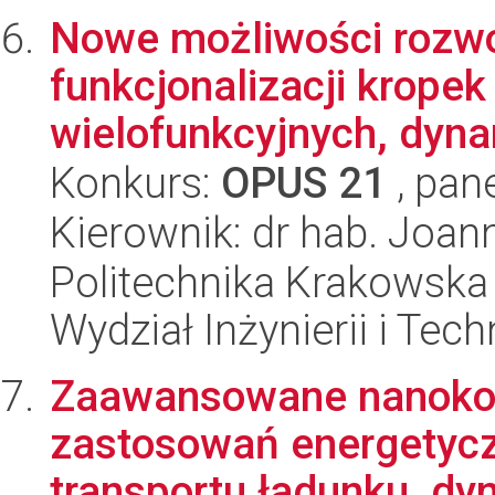
Nowe możliwości rozwoj
funkcjonalizacji krope
wielofunkcyjnych, dyna
Konkurs:
OPUS 21
, pan
Kierownik: dr hab. Joan
Politechnika Krakowska 
Wydział Inżynierii i Tec
Zaawansowane nanoko
zastosowań energetyc
transportu ładunku, dyn