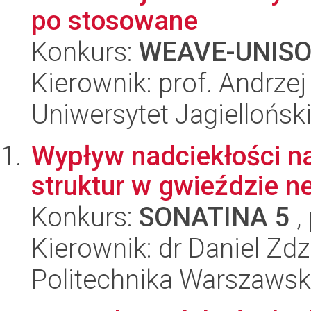
po stosowane
Konkurs:
WEAVE-UNIS
Kierownik: prof. Andrze
Uniwersytet Jagiellońsk
Wypływ nadciekłości n
struktur w gwieździe n
Konkurs:
SONATINA 5
,
Kierownik: dr Daniel Zd
Politechnika Warszaws