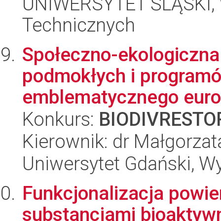
UNIWERSYTET ŚLĄSKI, W
Technicznych
Społeczno-ekologiczna 
podmokłych i programów
emblematycznego europ
Konkurs:
BIODIVRESTO
Kierownik: dr Małgorza
Uniwersytet Gdański, Wyd
Funkcjonalizacja powie
substancjami bioakty