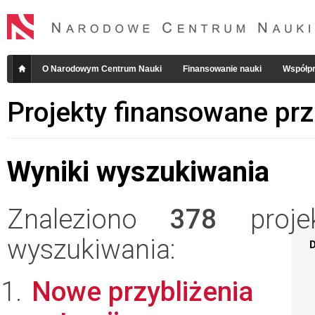
O Narodowym Centrum Nauki
Finansowanie nauki
Współpr
Projekty finansowane pr
Wyniki wyszukiwania
Znaleziono
378
projek
wyszukiwania:
D
Nowe przybliżenia