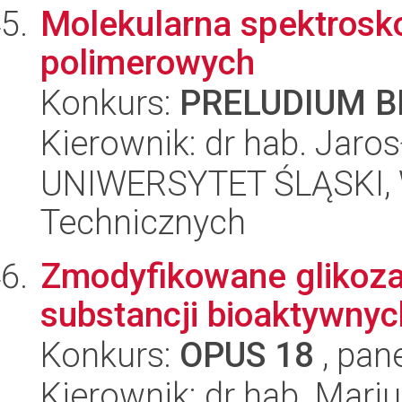
Molekularna spektrosko
polimerowych
Konkurs:
PRELUDIUM BI
Kierownik: dr hab. Jaros
UNIWERSYTET ŚLĄSKI, W
Technicznych
Zmodyfikowane glikoza
substancji bioaktywnyc
Konkurs:
OPUS 18
, pan
Kierownik: dr hab. Mari