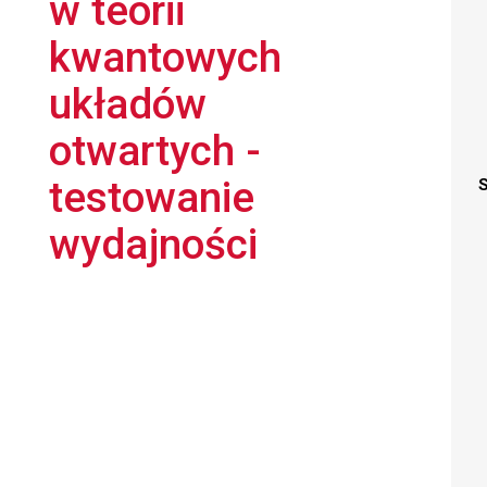
w teorii
kwantowych
układów
otwartych -
testowanie
S
wydajności