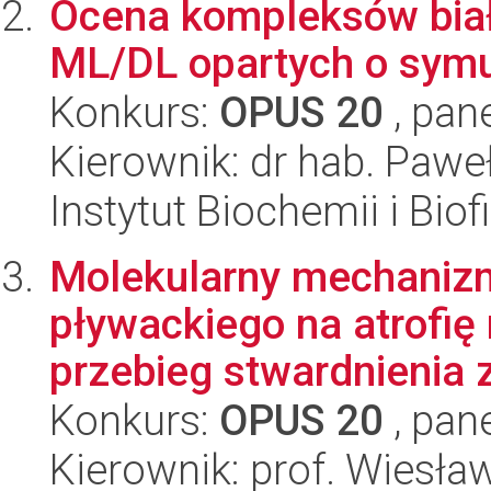
Ocena kompleksów biał
ML/DL opartych o symu
Konkurs:
OPUS 20
, pan
Kierownik: dr hab. Pawe
Instytut Biochemii i Biof
Molekularny mechaniz
pływackiego na atrofię 
przebieg stwardnienia z
Konkurs:
OPUS 20
, pan
Kierownik: prof. Wiesła