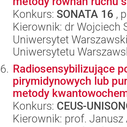
metody równań ruchu sp
Konkurs:
SONATA 16
, 
Kierownik: dr Wojciech
Uniwersytet Warszawski
Uniwersytetu Warszaws
Radiosensybilizujące 
pirymidynowych lub pu
metody kwantowochemi
Konkurs:
CEUS-UNISON
Kierownik: prof. Janus