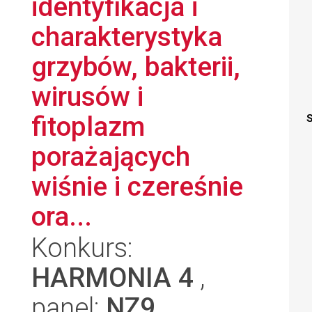
identyfikacja i
charakterystyka
grzybów, bakterii,
wirusów i
fitoplazm
S
porażających
wiśnie i czereśnie
ora...
Konkurs:
HARMONIA 4
,
panel:
NZ9