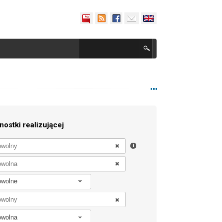
nostki realizującej
owolne
owolna