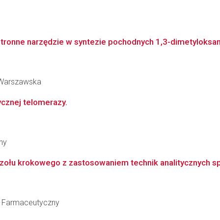
ronne narzędzie w syntezie pochodnych 1,3-dimetyloksanty
a Warszawska
ycznej telomerazy.
ny
zołu krokowego z zastosowaniem technik analitycznych sp
ł Farmaceutyczny