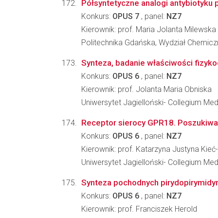
Półsyntetyczne analogi antybiotyku
Konkurs:
OPUS 7
, panel:
NZ7
Kierownik: prof. Maria Jolanta Milewska
Politechnika Gdańska, Wydział Chemicz
Synteza, badanie właściwości fizy
Konkurs:
OPUS 6
, panel:
NZ7
Kierownik: prof. Jolanta Maria Obniska
Uniwersytet Jagielloński- Collegium M
Receptor sierocy GPR18. Poszukiwa
Konkurs:
OPUS 6
, panel:
NZ7
Kierownik: prof. Katarzyna Justyna Kie
Uniwersytet Jagielloński- Collegium M
Synteza pochodnych pirydopirymidy
Konkurs:
OPUS 6
, panel:
NZ7
Kierownik: prof. Franciszek Herold