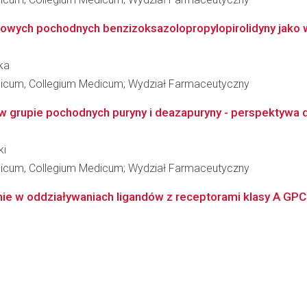
owych pochodnych benzizoksazolopropylopirolidyny jako wi
ka
edicum, Collegium Medicum; Wydział Farmaceutyczny
w grupie pochodnych puryny i deazapuryny - perspektywa dla
ki
edicum, Collegium Medicum; Wydział Farmaceutyczny
enie w oddziaływaniach ligandów z receptorami klasy A GP