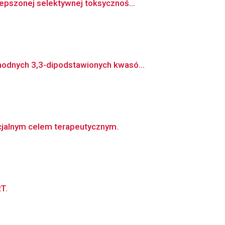
epszonej selektywnej toksycznoś...
odnych 3,3-dipodstawionych kwasó...
cjalnym celem terapeutycznym.
T.