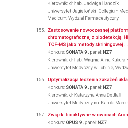
Kierownik: dr hab. Jadwiga Handzlik
Uniwersytet Jagielloński- Collegium Me
Medicum; Wydział Farmaceutyczny
Zastosowanie nowoczesnej platfor
chromatograficznej z biodetekcją:
TOF-MS jako metody skriningowej ...
Konkurs:
SONATA 9
, panel:
NZ7
Kierownik: dr hab. Wirginia Anna Kukuła
Uniwersytet Medyczny w Lublinie, Wydz
Optymalizacja leczenia zakażeń ukła
Konkurs:
SONATA 9
, panel:
NZ7
Kierownik: dr Katarzyna Anna Dettlaff
Uniwersytet Medyczny im. Karola Marc
Związki bioaktywne w owocach Aroni
Konkurs:
OPUS 9
, panel:
NZ7