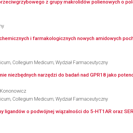
 przeciwgrzybowego z grupy makrolidów polienowych o pol
ny
kochemicznych i farmakologicznych nowych amidowych poch
edicum, Collegium Medicum; Wydział Farmaceutyczny
nie niezbędnych narzędzi do badań nad GPR18 jako poten
ć-Kononowicz
edicum, Collegium Medicum; Wydział Farmaceutyczny
ny ligandów o podwójnej wiązalności do 5-HT1AR oraz SER