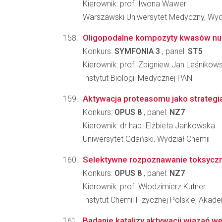
Kierownik: prof. Iwona Wawer
Warszawski Uniwersytet Medyczny, Wyd
Oligopodalne kompozyty kwasów nukl
Konkurs:
SYMFONIA 3
, panel:
ST5
Kierownik: prof. Zbigniew Jan Leśnikows
Instytut Biologii Medycznej PAN
Aktywacja proteasomu jako strateg
Konkurs:
OPUS 8
, panel:
NZ7
Kierownik: dr hab. Elżbieta Jankowska
Uniwersytet Gdański, Wydział Chemii
Selektywne rozpoznawanie toksyczn
Konkurs:
OPUS 8
, panel:
NZ7
Kierownik: prof. Włodzimierz Kutner
Instytut Chemii Fizycznej Polskiej Akad
Badanie katalizy aktywacji wiązań wę