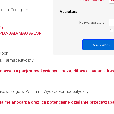
dicum, Collegium
Aparatura
Nazwa aparatury
my
 HPLC-DAD/MAO A/ESI-
-Koch
iał Farmaceutyczny
dowych u pacjentów żywionych pozajelitowo - badania trwał
inkowskiego w Poznaniu, Wydział Farmaceutyczny
a melanocarpa oraz ich potencjalne działanie przeciwzap