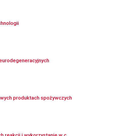
hnologii
neurodegeneracyjnych
nowych produktach spożywczych
reakcji i wykorzystanie w c...