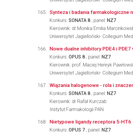
Synteza i badania farmakologiczne n
Konkurs:
SONATA 8
, panel:
NZ7
Kierownik: dr Monika Emilia Marcinkows
Uniwersytet Jagielloński- Collegium M
Nowe dualne inhibitory PDE4 i PDE7 
Konkurs:
OPUS 8
, panel:
NZ7
Kierownik: prof. Maciej Henryk Pawłows
Uniwersytet Jagielloński- Collegium M
Wiązania halogenowe - rola i znacz
Konkurs:
SONATA 8
, panel:
NZ7
Kierownik: dr Rafał Kurczab
Instytut Farmakologii PAN
Nietypowe ligandy receptora 5-HT6
Konkurs:
OPUS 7
, panel:
NZ7