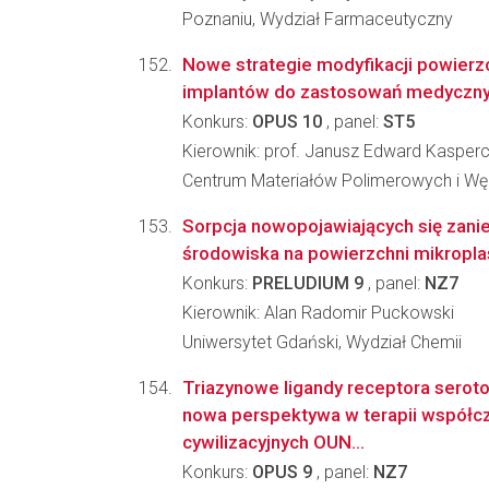
Poznaniu, Wydział Farmaceutyczny
Nowe strategie modyfikacji powier
implantów do zastosowań medyczn
Konkurs:
OPUS 10
, panel:
ST5
Kierownik: prof. Janusz Edward Kasper
Centrum Materiałów Polimerowych i W
Sorpcja nowopojawiających się zan
środowiska na powierzchni mikropla
Konkurs:
PRELUDIUM 9
, panel:
NZ7
Kierownik: Alan Radomir Puckowski
Uniwersytet Gdański, Wydział Chemii
Triazynowe ligandy receptora serot
nowa perspektywa w terapii współc
cywilizacyjnych OUN...
Konkurs:
OPUS 9
, panel:
NZ7