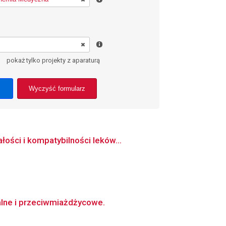
pokaż tylko projekty z aparaturą
Wyczyść formularz
ości i kompatybilności leków...
alne i przeciwmiażdżycowe.