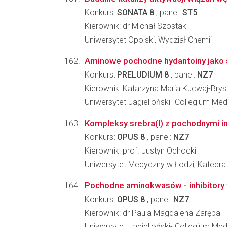
Konkurs:
SONATA 8
, panel:
ST5
Kierownik: dr Michał Szostak
Uniwersytet Opolski, Wydział Chemii
Aminowe pochodne hydantoiny jako s
Konkurs:
PRELUDIUM 8
, panel:
NZ7
Kierownik: Katarzyna Maria Kucwaj-Brys
Uniwersytet Jagielloński- Collegium Me
Kompleksy srebra(I) z pochodnymi imi
Konkurs:
OPUS 8
, panel:
NZ7
Kierownik: prof. Justyn Ochocki
Uniwersytet Medyczny w Łodzi, Katedra
Pochodne aminokwasów - inhibitory
Konkurs:
OPUS 8
, panel:
NZ7
Kierownik: dr Paula Magdalena Zaręba
Uniwersytet Jagielloński- Collegium M