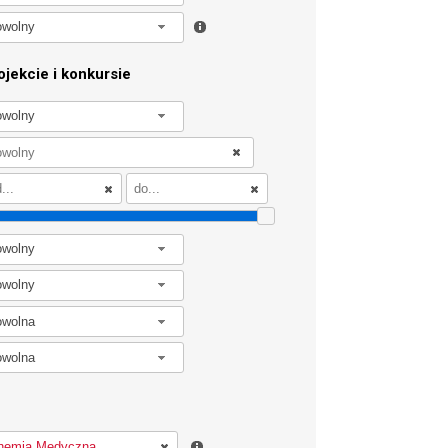
owolny
jekcie i konkursie
owolny
owolny
owolny
owolna
owolna