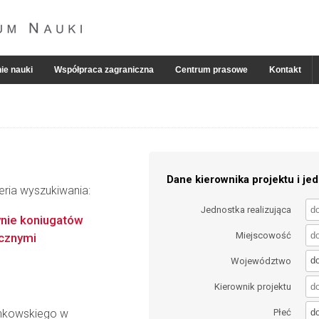
ie nauki
Współpraca zagraniczna
Centrum prasowe
Kontakt
Dane kierownika projektu i jed
eria wyszukiwania:
Jednostka realizująca
nie koniugatów
Miejscowość
licznymi
d
Województwo
Kierownik projektu
d
inkowskiego w
Płeć