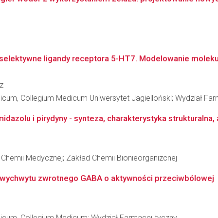
elektywne ligandy receptora 5-HT7. Modelowanie molekular
z
dicum, Collegium Medicum Uniwersytet Jagielloński; Wydział F
dazolu i pirydyny - synteza, charakterystyka strukturalna,
 Chemii Medycznej; Zakład Chemii Bionieorganizcnej
 wychwytu zwrotnego GABA o aktywności przeciwbólowej
edicum, Collegium Medicum; Wydział Farmaceutyczny