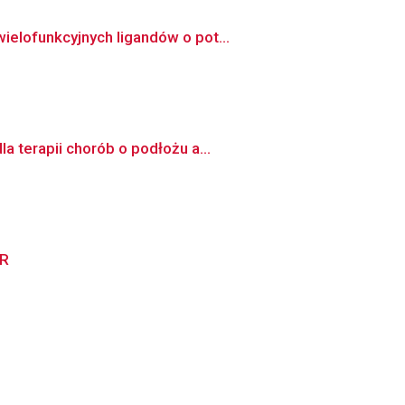
elofunkcyjnych ligandów o pot...
 terapii chorób o podłożu a...
CR