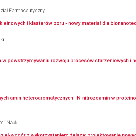
ział Farmaceutyczny
einowych i klasterów boru - nowy materiał dla bionanotec
ki
ia w powstrzymywaniu rozwoju procesów starzeniowych i 
ych amin heteroaromatycznych i N-nitrozoamin w protei
emii Nauk
giel-wodór z wykorzystaniem żelaza: projektowanie nowych 