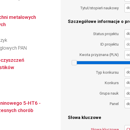
d
Tytuł/stopień naukowy
zchni metalowych
Szczegółowe informacje o pro
ych
d
Status projektu
czyk
ID projektu
ęglowych PAN
Kwota przyznana (PLN)
ieczyszczeń
stików
d
Typ konkursu
d
Konkurs
d
Grupa nauk
oninowego 5-HT6 -
d
Panel
zesnych chorób
Słowa kluczowe
Słowa kluczowe