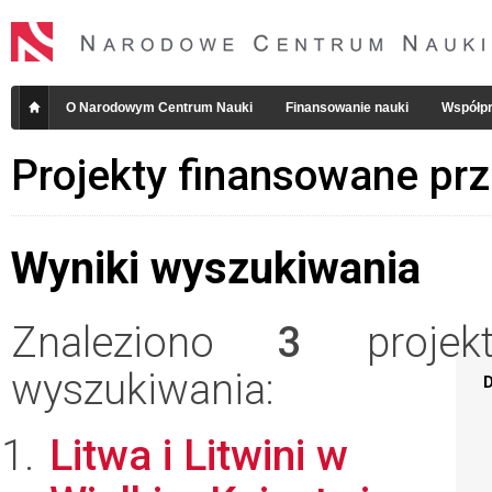
O Narodowym Centrum Nauki
Finansowanie nauki
Współpr
Projekty finansowane pr
Wyniki wyszukiwania
Znaleziono
3
projekt
wyszukiwania:
D
Litwa i Litwini w