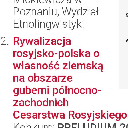
Poznaniu, Wydział
Etnolingwistyki
Rywalizacja
A
rosyjsko-polska o
własność ziemską
na obszarze
guberni północno-
zachodnich
Cesarstwa Rosyjskiego w
Konkurs:
PRELUDIUM 2