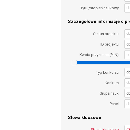
d
Tytuł/stopień naukowy
Szczegółowe informacje o pro
d
Status projektu
ID projektu
Kwota przyznana (PLN)
d
Typ konkursu
d
Konkurs
d
Grupa nauk
d
Panel
Słowa kluczowe
Słowa kluczowe