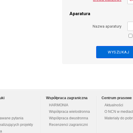
Aparatura
Nazwa aparatury
uki
Współpraca zagraniczna
Centrum prasowe
HARMONIA
Aktualności
Współpraca wielostronna
O NCN w mediac
dawane pytania
Współpraca dwustronna
Materiały do pob
ealizujących projekty
Recenzenci zagraniczni
na