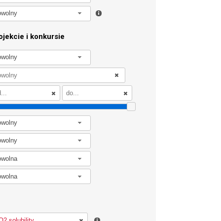
owolny
jekcie i konkursie
owolny
owolny
owolny
owolna
owolna