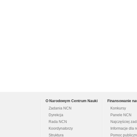
O Narodowym Centrum Nauki
Finansowanie na
Zadania NCN
Konkursy
Dyrekcja
Panele NCN
Rada NCN
Najczęściej za
Koordynatorzy
Informacje dla r
Struktura
Pomoc publicz