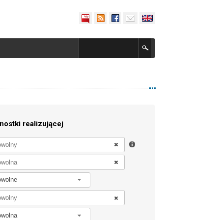
nostki realizującej
owolne
owolna