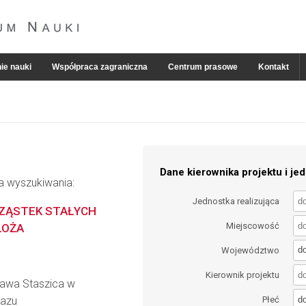
ie nauki
Współpraca zagraniczna
Centrum prasowe
Kontakt
Dane kierownika projektu i jed
ia wyszukiwania:
Jednostka realizująca
CZĄSTEK STAŁYCH
Miejscowość
ŁOŻA
d
Województwo
Kierownik projektu
ława Staszica w
d
Gazu
Płeć