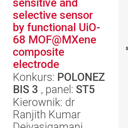
sensitive and
selective sensor
by functional UiO-
68 MOF@MXene
composite
S
electrode
Konkurs:
POLONEZ
BIS 3
, panel:
ST5
Kierownik: dr
Ranjith Kumar
Deivasigamani