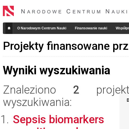
O Narodowym Centrum Nauki
Finansowanie nauki
Współpr
Projekty finansowane pr
Wyniki wyszukiwania
Znaleziono
2
projekt
wyszukiwania:
D
Sepsis biomarkers