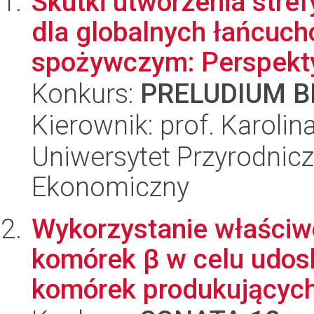
Skutki utworzenia str
dla globalnych łańcuch
spożywczym: Perspekty
Konkurs:
PRELUDIUM BI
Kierownik: prof. Karoli
Uniwersytet Przyrodnicz
Ekonomiczny
Wykorzystanie właściw
komórek β w celu udos
komórek produkujących 