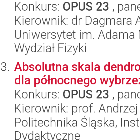
Konkurs:
OPUS 23
, pan
Kierownik: dr Dagmara 
Uniwersytet im. Adama 
Wydział Fizyki
Absolutna skala dendr
dla północnego wybrze
Konkurs:
OPUS 23
, pan
Kierownik: prof. Andrze
Politechnika Śląska, Ins
Dydaktyczne