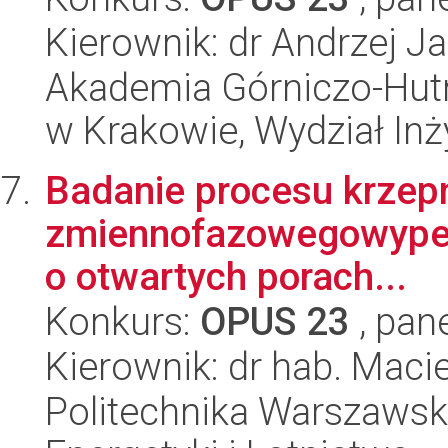
Kierownik: dr Andrzej J
Akademia Górniczo-Hutn
w Krakowie, Wydział Inży
Badanie procesu krzepni
zmiennofazowegowypeł
o otwartych porach...
Konkurs:
OPUS 23
, pan
Kierownik: dr hab. Maci
Politechnika Warszawsk