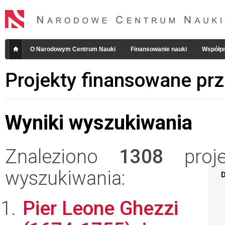
O Narodowym Centrum Nauki
Finansowanie nauki
Współpr
Projekty finansowane pr
Wyniki wyszukiwania
Znaleziono
1308
projek
wyszukiwania:
D
Pier Leone Ghezzi