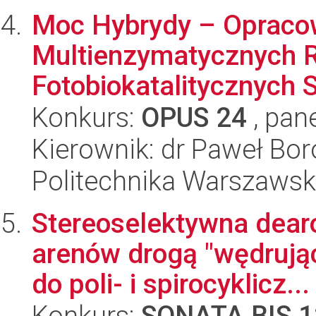
Moc Hybrydy – Opraco
Multienzymatycznych R
Fotobiokatalitycznych 
Konkurs:
OPUS 24
, pan
Kierownik: dr Paweł Bor
Politechnika Warszaws
Stereoselektywna dea
arenów drogą "wędrując
do poli- i spirocyklicz...
Konkurs:
SONATA BIS 1