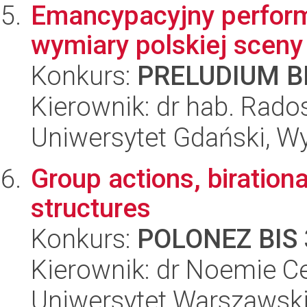
Emancypacyjny perform
wymiary polskiej sceny
Konkurs:
PRELUDIUM BI
Kierownik: dr hab. Rad
Uniwersytet Gdański, W
Group actions, biratio
structures
Konkurs:
POLONEZ BIS 
Kierownik: dr Noemie C
Uniwersytet Warszawski