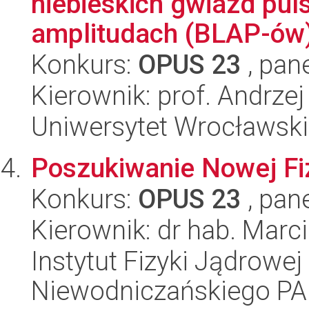
niebieskich gwiazd pul
amplitudach (BLAP-ów
Konkurs:
OPUS 23
, pan
Kierownik: prof. Andrzej
Uniwersytet Wrocławski,
Poszukiwanie Nowej F
Konkurs:
OPUS 23
, pan
Kierownik: dr hab. Marc
Instytut Fizyki Jądrowej
Niewodniczańskiego P