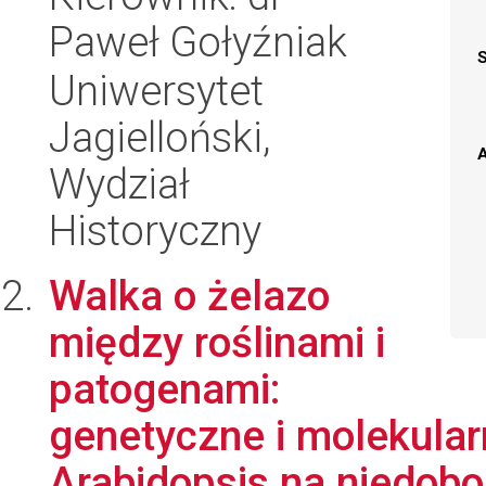
Paweł Gołyźniak
Uniwersytet
Jagielloński,
A
Wydział
Historyczny
Walka o żelazo
między roślinami i
patogenami:
genetyczne i molekula
Arabidopsis na niedobor