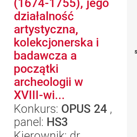
(1674-1755), jego
działalność
artystyczna,
kolekcjonerska i
badawcza a
S
początki
archeologii w
XVIII-wi...
Konkurs:
OPUS 24
,
panel:
HS3
Kierownik: dr