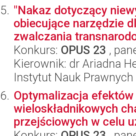
"Nakaz dotyczący niew
obiecujące narzędzie d
zwalczania transnarod
Konkurs:
OPUS 23
, pan
Kierownik: dr Ariadna H
Instytut Nauk Prawnych
Optymalizacja efektów
wieloskładnikowych ch
przejściowych w celu u
Konkurs:
OPUS 23
, pan