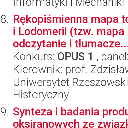
Informatyki i Mechaniki
Rękopiśmienna mapa top
i Lodomerii (tzw. mapa
odczytanie i tłumacze..
Konkurs:
OPUS 1
, panel
Kierownik: prof. Zdzisł
Uniwersytet Rzeszowski
Historyczny
Synteza i badania prod
oksiranowych ze związ