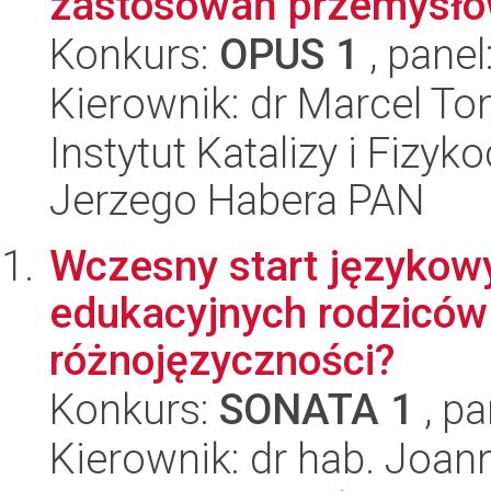
zastosowań przemysłowy
Konkurs:
OPUS 1
, panel
Kierownik: dr Marcel T
Instytut Katalizy i Fizy
Jerzego Habera PAN
Wczesny start językowy
edukacyjnych rodziców c
różnojęzyczności?
Konkurs:
SONATA 1
, pa
Kierownik: dr hab. Joa