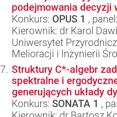
podejmowania decyzji w
Konkurs:
OPUS 1
, panel
Kierownik: dr Karol Daw
Uniwersytet Przyrodnicz
Melioracji i Inżynierii Ś
Struktury C*-algebr zad
spektralne i ergodyczn
generujących układy dy
Konkurs:
SONATA 1
, pa
Kierownik: dr Bartosz 