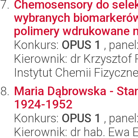
Chemosensory do sele
wybranych biomarkerów
polimery wdrukowane m
Konkurs:
OPUS 1
, panel
Kierownik: dr Krzysztof
Instytut Chemii Fizyczn
Maria Dąbrowska - Sta
1924-1952
Konkurs:
OPUS 1
, panel
Kierownik: dr hab. Ewa E