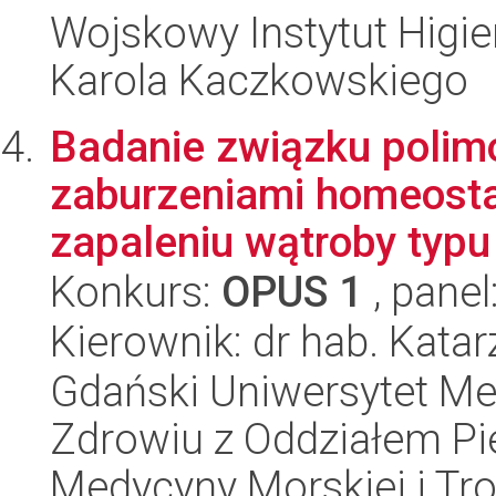
Wojskowy Instytut Higien
Karola Kaczkowskiego
Badanie związku polim
zaburzeniami homeosta
zapaleniu wątroby typu 
Konkurs:
OPUS 1
, panel
Kierownik: dr hab. Kata
Gdański Uniwersytet Me
Zdrowiu z Oddziałem Pie
Medycyny Morskiej i Tro