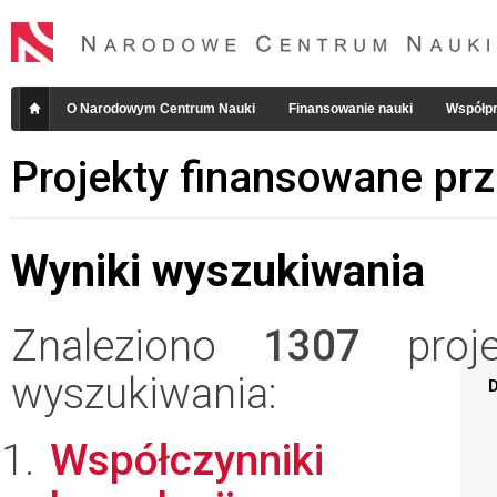
O Narodowym Centrum Nauki
Finansowanie nauki
Współpr
Projekty finansowane pr
Wyniki wyszukiwania
Znaleziono
1307
projek
wyszukiwania:
D
Współczynniki