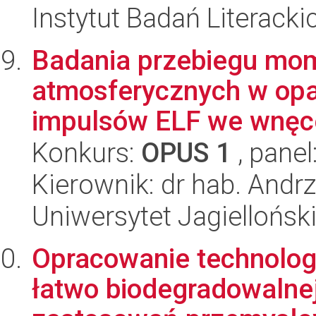
Instytut Badań Literack
Badania przebiegu mo
atmosferycznych w opar
impulsów ELF we wnęce
Konkurs:
OPUS 1
, panel
Kierownik: dr hab. Andrz
Uniwersytet Jagiellońsk
Opracowanie technologii
łatwo biodegradowalnej 