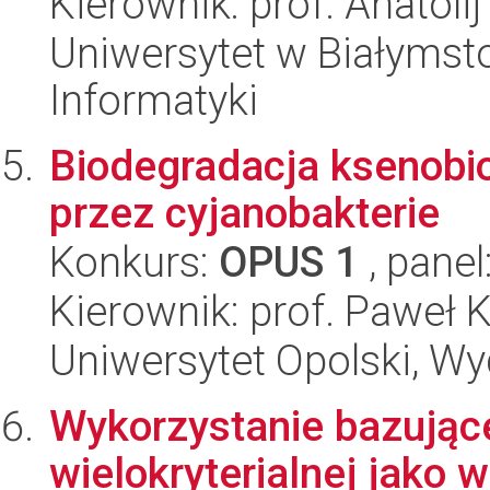
Kierownik: prof. Anatoli
Uniwersytet w Białymsto
Informatyki
Biodegradacja ksenob
przez cyjanobakterie
Konkurs:
OPUS 1
, panel
Kierownik: prof. Paweł 
Uniwersytet Opolski, Wy
Wykorzystanie bazujące
wielokryterialnej jako 