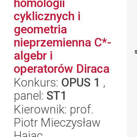
homologii
cyklicznych i
geometria
nieprzemienna C*-
algebr i
S
operatorów Diraca
Konkurs:
OPUS 1
,
panel:
ST1
Kierownik: prof.
Piotr Mieczysław
Hajac