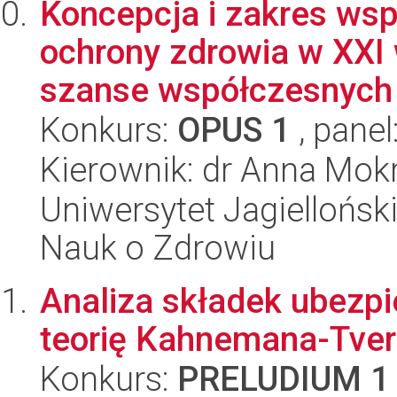
Koncepcja i zakres wsp
ochrony zdrowia w XXI
szanse współczesnych t
Konkurs:
OPUS 1
, panel
Kierownik: dr Anna Mok
Uniwersytet Jagiellońsk
Nauk o Zdrowiu
Analiza składek ubezp
teorię Kahnemana-Tver
Konkurs:
PRELUDIUM 1