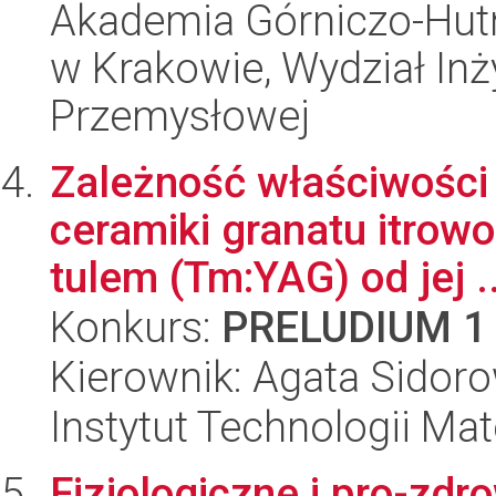
Akademia Górniczo-Hutn
w Krakowie, Wydział Inży
Przemysłowej
Zależność właściwości
ceramiki granatu itro
tulem (Tm:YAG) od jej ..
Konkurs:
PRELUDIUM 1
Kierownik: Agata Sidor
Instytut Technologii Ma
Fizjologiczne i pro-zd