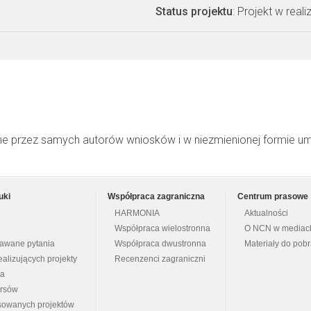
Status projektu
: Projekt w realiz
ne przez samych autorów wniosków i w niezmienionej formie u
uki
Współpraca zagraniczna
Centrum prasowe
HARMONIA
Aktualności
Współpraca wielostronna
O NCN w mediac
dawane pytania
Współpraca dwustronna
Materiały do pob
ealizujących projekty
Recenzenci zagraniczni
na
ursów
nsowanych projektów