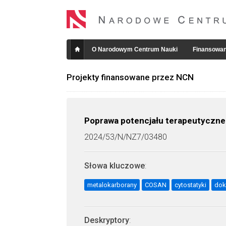
O Narodowym Centrum Nauki
Finansowan
Projekty finansowane przez NCN
Poprawa potencjału terapeutyczne
2024/53/N/NZ7/03480
Słowa kluczowe
:
metalokarborany
COSAN
cytostatyki
dok
Deskryptory
: