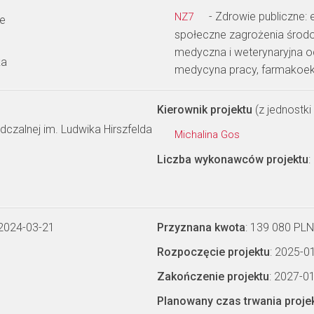
- Zdrowie publiczne: 
NZ7
ne
społeczne zagrożenia środow
medyczna i weterynaryjna o
ka
medycyna pracy, farmakoe
Kierownik projektu
(z jednostki 
adczalnej im. Ludwika Hirszfelda
Michalina Gos
Liczba wykonawców projektu
:
 2024-03-21
Przyznana kwota
: 139 080 PLN
Rozpoczęcie projektu
: 2025-0
Zakończenie projektu
: 2027-0
Planowany czas trwania proje