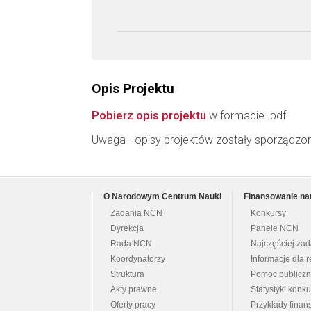
Opis Projektu
Pobierz opis projektu
w formacie .pdf
Uwaga - opisy projektów zostały sporządzo
O Narodowym Centrum Nauki
Finansowanie na
Zadania NCN
Konkursy
Dyrekcja
Panele NCN
Rada NCN
Najczęściej za
Koordynatorzy
Informacje dla r
Struktura
Pomoc publicz
Akty prawne
Statystyki konk
Oferty pracy
Przykłady fina