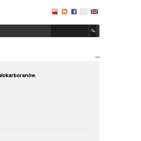
alokarboranów.