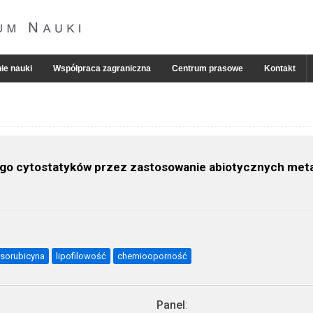
ie nauki
Współpraca zagraniczna
Centrum prasowe
Kontakt
go cytostatyków przez zastosowanie abiotycznych met
sorubicyna
lipofilowość
chemiooporność
Panel
: