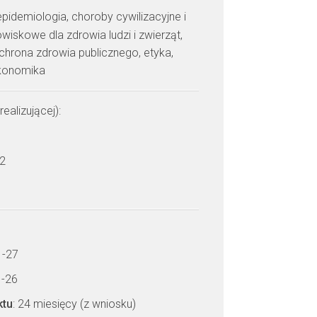
epidemiologia, choroby cywilizacyjne i
iskowe dla zdrowia ludzi i zwierząt,
chrona zdrowia publicznego, etyka,
konomika
realizującej):
 2
1-27
1-26
ktu
: 24 miesięcy (z wniosku)