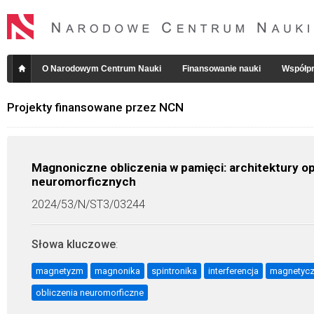
O Narodowym Centrum Nauki
Finansowanie nauki
Współpr
Projekty finansowane przez NCN
Magnoniczne obliczenia w pamięci: architektury o
neuromorficznych
2024/53/N/ST3/03244
Słowa kluczowe
:
magnetyzm
magnonika
spintronika
interferencja
magnetycz
obliczenia neuromorficzne