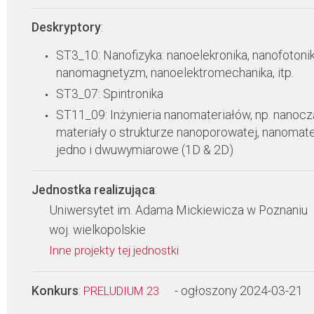
Deskryptory
:
ST3_10: Nanofizyka: nanoelekronika, nanofotonik
nanomagnetyzm, nanoelektromechanika, itp.
ST3_07: Spintronika
ST11_09: Inżynieria nanomateriałów, np. nanoczą
materiały o strukturze nanoporowatej, nanomate
jedno i dwuwymiarowe (1D & 2D)
Jednostka realizująca
:
Uniwersytet im. Adama Mickiewicza w Poznaniu
woj. wielkopolskie
Inne projekty tej jednostki
Konkurs
:
- ogłoszony 2024-03-21
PRELUDIUM 23