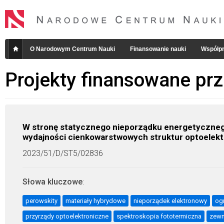
O Narodowym Centrum Nauki
Finansowanie nauki
Współpr
Projekty finansowane pr
W stronę statycznego nieporządku energetyczne
wydajności cienkowarstwowych struktur optoelekt
2023/51/D/ST5/02836
Słowa kluczowe
:
perowskity
materiały hybrydowe
nieporządek elektronowy
og
przyrządy optoelektroniczne
spektroskopia fototermiczna
zewn