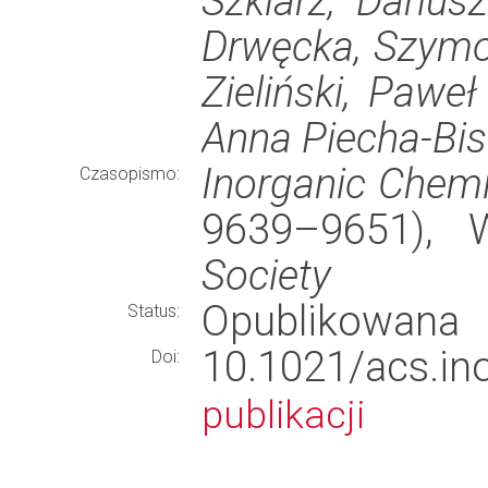
Szklarz, Darius
Drwęcka, Szymon 
Zieliński, Pawe
Anna Piecha-Bis
Inorganic Chemi
Czasopismo:
9639–9651),
Society
Opublikowana
Status:
10.1021/acs.
Doi:
publikacji