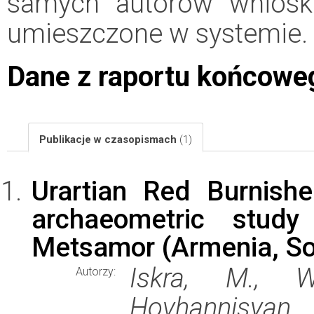
samych autorów wniosk
umieszczone w systemie.
Dane z raportu końcowe
Publikacje w czasopismach
(1)
Urartian Red Burnish
archaeometric stud
Metsamor (Armenia, S
Iskra, M., W
Autorzy:
Hovhannisyan, 