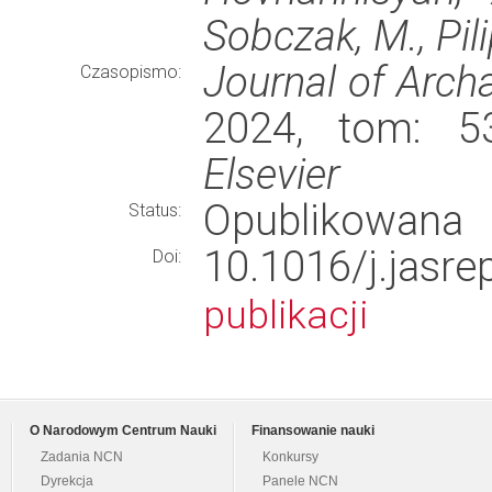
Sobczak, M., Pil
Journal of Arch
Czasopismo:
2024, tom: 53
Elsevier
Opublikowana
Status:
10.1016/j.ja
Doi:
publikacji
O Narodowym Centrum Nauki
Finansowanie nauki
Zadania NCN
Konkursy
Dyrekcja
Panele NCN