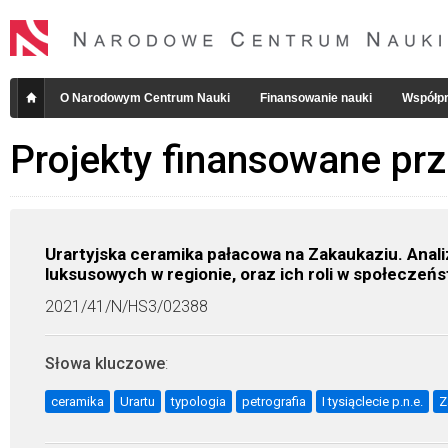
O Narodowym Centrum Nauki
Finansowanie nauki
Współpr
Projekty finansowane pr
Urartyjska ceramika pałacowa na Zakaukaziu. Analiz
luksusowych w regionie, oraz ich roli w społeczeń
2021/41/N/HS3/02388
Słowa kluczowe
:
ceramika
Urartu
typologia
petrografia
I tysiąclecie p.n.e.
Z