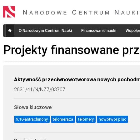
O Narodowym Centrum Nauki
Finansowanie nauki
Współpr
Projekty finansowane pr
Aktywność przeciwnowotworowa nowych pochodnyc
2021/41/N/NZ7/03707
Słowa kluczowe
:
9,10-antrachinony
telomeraza
telomery
nowotwór płuc