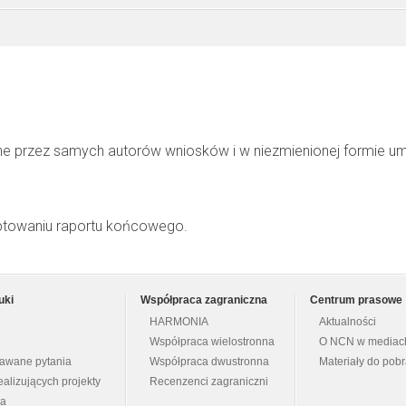
ne przez samych autorów wniosków i w niezmienionej formie u
ptowaniu raportu końcowego.
uki
Współpraca zagraniczna
Centrum prasowe
HARMONIA
Aktualności
Współpraca wielostronna
O NCN w mediac
dawane pytania
Współpraca dwustronna
Materiały do pob
ealizujących projekty
Recenzenci zagraniczni
na