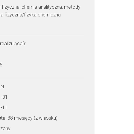
i fizyczna: chemia analityczna, metody
ia fizyczna/fizyka chemiczna
realizującej):
 5
LN
1-01
3-11
ktu
: 38 miesięcy (z wniosku)
czony