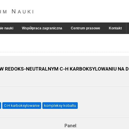
ie nauki
Współpraca zagraniczna
Centrum prasowe
Kontakt
 W REDOKS-NEUTRALNYM C-H KARBOKSYLOWANIU NA 
C-H karboksylowanie
kompleksy kobaltu
Panel
: