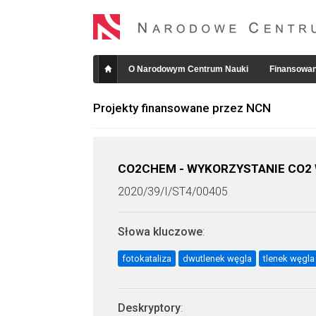
O Narodowym Centrum Nauki
Finansowan
Projekty finansowane przez NCN
CO2CHEM - WYKORZYSTANIE CO2
2020/39/I/ST4/00405
Słowa kluczowe
:
fotokataliza
dwutlenek węgla
tlenek węgla
Deskryptory
: