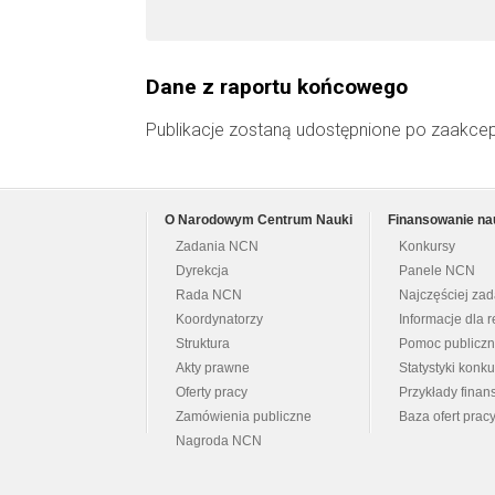
Dane z raportu końcowego
Publikacje zostaną udostępnione po zaakce
O Narodowym Centrum Nauki
Finansowanie na
Zadania NCN
Konkursy
Dyrekcja
Panele NCN
Rada NCN
Najczęściej za
Koordynatorzy
Informacje dla r
Struktura
Pomoc publicz
Akty prawne
Statystyki konk
Oferty pracy
Przykłady fina
Zamówienia publiczne
Baza ofert prac
Nagroda NCN