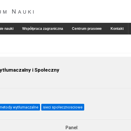
ie nauki
Współpraca zagraniczna
Centrum prasowe
Kontakt
ytłumaczalny i Społeczny
metody wytłumaczalne
sieci społecznosciowe
Panel
: