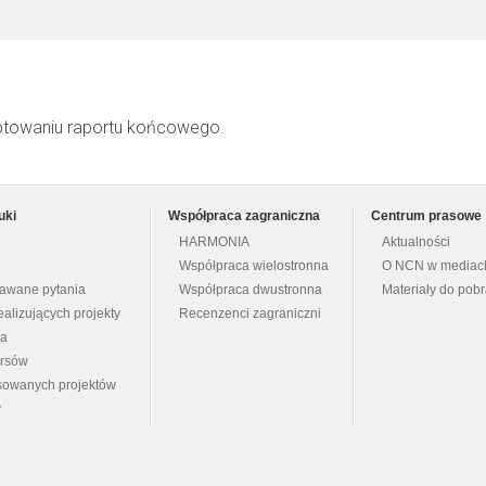
ptowaniu raportu końcowego.
uki
Współpraca zagraniczna
Centrum prasowe
HARMONIA
Aktualności
Współpraca wielostronna
O NCN w mediac
dawane pytania
Współpraca dwustronna
Materiały do pob
ealizujących projekty
Recenzenci zagraniczni
na
ursów
nsowanych projektów
y