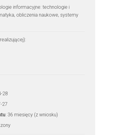
ologie informacyjne: technologie i
rmatyka, obliczenia naukowe, systemy
realizującej):
4-28
7-27
ktu
: 36 miesięcy (z wniosku)
czony