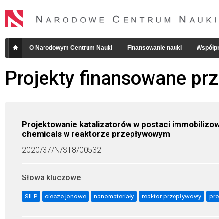
O Narodowym Centrum Nauki
Finansowanie nauki
Współpr
Projekty finansowane pr
Projektowanie katalizatorów w postaci immobiliz
chemicals w reaktorze przepływowym
2020/37/N/ST8/00532
Słowa kluczowe
:
SILP
ciecze jonowe
nanomateriały
reaktor przepływowy
pro