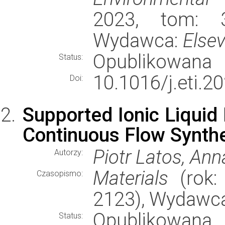
2023, tom: 3
Wydawca:
Elsev
Opublikowana
Status:
10.1016/j.eti.2
Doi:
Supported Ionic Liquid
Continuous Flow Synth
Piotr Latos, An
Autorzy:
Materials
(rok: 
Czasopismo:
2123), Wydawc
Opublikowana
Status: