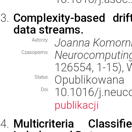
Complexity-based drif
data streams.
Joanna Komorni
Autorzy:
Neurocomputin
Czasopismo:
126554, 1-15),
Opublikowana
Status:
10.1016/j.ne
Doi:
publikacji
Multicriteria Classi