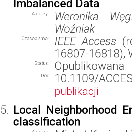
Imbalanced Data
Weronika Węgi
Autorzy:
Woźniak
IEEE Access
(ro
Czasopismo:
16807-16818),
Opublikowana
Status:
10.1109/ACC
Doi:
publikacji
Local Neighborhood E
classification
Autorzy: