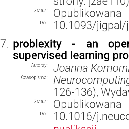
strony: jzae11
Opublikowana
Status:
10.1093/jigpal/
Doi:
problexity - an open
supervised learning p
Joanna Komorni
Autorzy:
Neurocomputin
Czasopismo:
126-136), Wyd
Opublikowana
Status:
10.1016/j.ne
Doi: