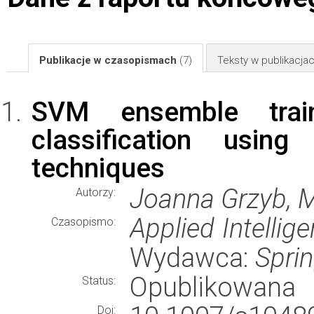
Publikacje w czasopismach
(7)
Teksty w publikacj
SVM ensemble trai
classification using 
techniques
Joanna Grzyb, 
Autorzy:
Applied Intellig
Czasopismo:
Wydawca:
Spri
Opublikowana
Status:
Doi: