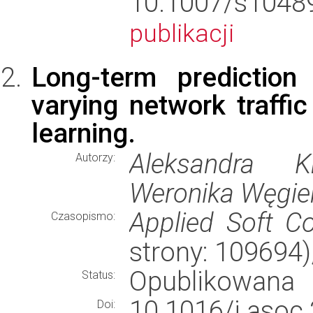
10.1007/s10
publikacji
Long-term prediction
varying network traff
learning.
Aleksandra K
Autorzy:
Weronika Węgier
Applied Soft C
Czasopismo:
strony: 109694
Opublikowana
Status:
10.1016/j.asoc
Doi: