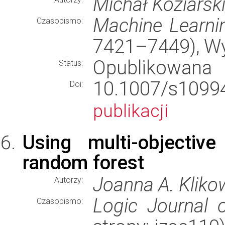
Michał Koziarsk
Machine Learni
Czasopismo:
7421–7449), W
Opublikowana
Status:
10.1007/s10
Doi:
publikacji
Using multi-objectiv
random forest
Joanna A. Kliko
Autorzy:
Logic Journal 
Czasopismo: