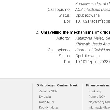
Karolewicz, Urszula 
Czasopismo:
ACS Infectious Dise
Status:
Opublikowana
Doi:
10.1021/acsinfecdi
Unravelling the mechanisms of drug
Autorzy:
Katarzyna Malec, Se
Khimyak, Jesús Angu
Czasopismo:
Journal of Colloid a
Status:
Opublikowana
Doi:
10.1016/j.jcis.2023
O Narodowym Centrum Nauki
Finansowanie na
Zadania NCN
Konkursy
Dyrekcja
Panele NCN
Rada NCN
Najczęściej za
Koordynatorzy
Informacje dla r