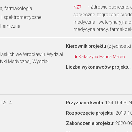
- Zdrowie publiczne: 
NZ7
a, farmakologia
społeczne zagrożenia środow
i spektrometryczne
medyczna i weterynaryjna o
 chemiczna
medycyna pracy, farmakoe
Kierownik projektu
(z jednostki 
ląskich we Wrocławiu, Wydział
dr Katarzyna Hanna Malec
yki Medycznej, Wydział
Liczba wykonawców projektu
:
-12-14
Przyznana kwota
: 124 104 PLN
Rozpoczęcie projektu
: 2019-1
Zakończenie projektu
: 2020-0