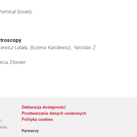
hemical Society
ctroscopy
ewicz-Latała, Bożena Karolewicz, Yaroslav Z.
awca:
Elsevier
Deklaracja dostępności
Przetwarzanie danych osobowych
Polityka cookies
h
rania
Partnerzy