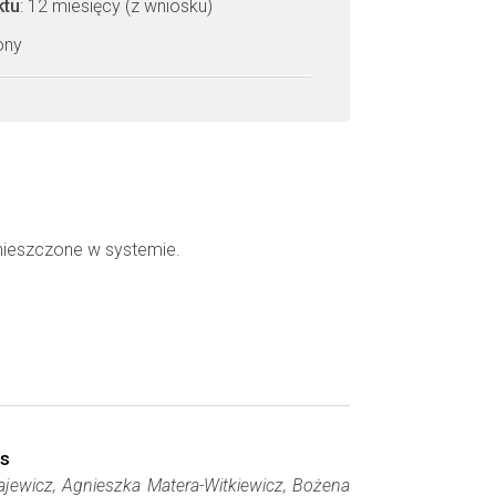
ktu
: 12 miesięcy (z wniosku)
zony
mieszczone w systemie.
ns
jewicz, Agnieszka Matera-Witkiewicz, Bożena