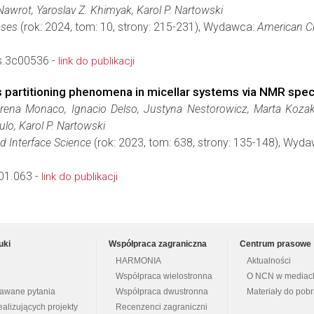
Nawrot, Yaroslav Z. Khimyak, Karol P. Nartowski
ases
(rok: 2024, tom: 10, strony: 215-231), Wydawca:
American C
s.3c00536 -
link do publikacji
s partitioning phenomena in micellar systems via NMR spe
rena Monaco, Ignacio Delso, Justyna Nestorowicz, Marta Kozaki
lo, Karol P. Nartowski
nd Interface Science
(rok: 2023, tom: 638, strony: 135-148), Wyd
.01.063 -
link do publikacji
uki
Współpraca zagraniczna
Centrum prasowe
HARMONIA
Aktualności
Współpraca wielostronna
O NCN w mediac
dawane pytania
Współpraca dwustronna
Materiały do pob
ealizujących projekty
Recenzenci zagraniczni