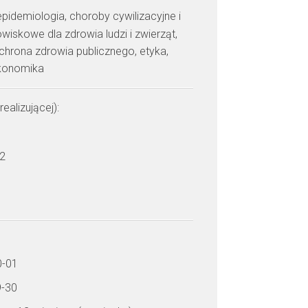
epidemiologia, choroby cywilizacyjne i
iskowe dla zdrowia ludzi i zwierząt,
chrona zdrowia publicznego, etyka,
konomika
realizującej):
 2
0-01
9-30