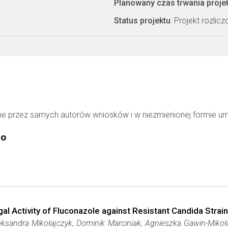
Planowany czas trwania proje
Status projektu
: Projekt rozlic
ne przez samych autorów wniosków i w niezmienionej formie u
go
al Activity of Fluconazole against Resistant Candida Strai
eksandra Mikołajczyk, Dominik Marciniak, Agnieszka Gawin-Mikoła