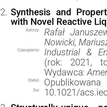
Synthesis and Proper
with Novel Reactive L
Rafał Januszew
Autorzy:
Nowicki, Marius
Industrial & E
Czasopismo:
(rok: 2021, t
Wydawca:
Amer
Opublikowana
Status:
10.1021/acs.ie
Doi: