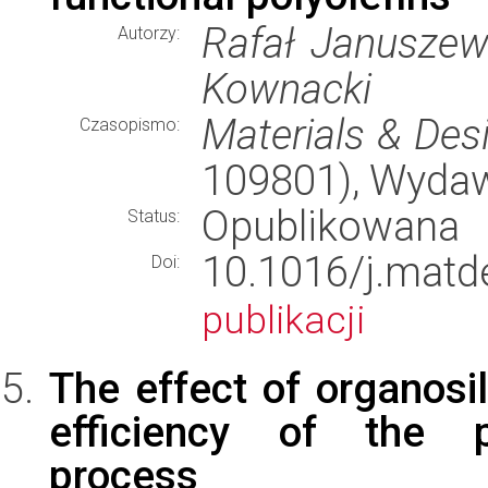
Rafał Januszews
Autorzy:
Kownacki
Materials & Des
Czasopismo:
109801), Wyda
Opublikowana
Status:
10.1016/j.ma
Doi:
publikacji
The effect of organosil
efficiency of the po
process