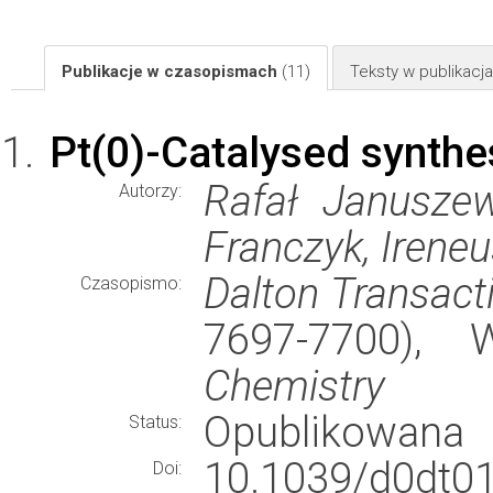
Publikacje w czasopismach
(11)
Teksty w publikac
Pt(0)-Catalysed synthes
Rafał Januszew
Autorzy:
Franczyk, Irene
Dalton Transact
Czasopismo:
7697-7700),
Chemistry
Opublikowana
Status:
10.1039/d0dt0
Doi: