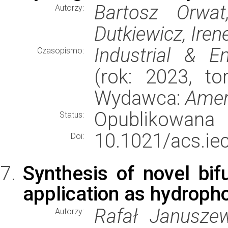
Bartosz Orwat
Autorzy:
Dutkiewicz, Ire
Industrial & E
Czasopismo:
(rok: 2023, to
Wydawca:
Amer
Opublikowana
Status:
10.1021/acs.ie
Doi:
Synthesis of novel bifu
application as hydropho
Rafał Januszew
Autorzy: