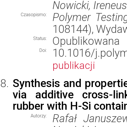
Nowicki, Ireneu
Polymer Testin
Czasopismo:
108144), Wyda
Opublikowana
Status:
10.1016/j.poly
Doi:
publikacji
Synthesis and propertie
via additive cross-li
rubber with H-Si contai
Rafał Januszew
Autorzy: