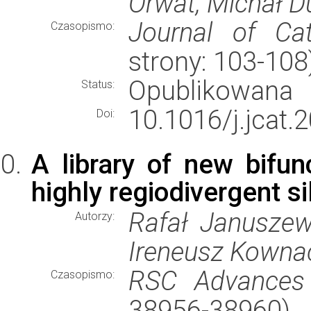
Orwat, Michał D
Journal of Cat
Czasopismo:
strony: 103-10
Opublikowana
Status:
10.1016/j.jcat.
Doi:
A library of new bifun
highly regiodivergent si
Rafał Januszew
Autorzy:
Ireneusz Kowna
RSC Advances
Czasopismo:
38956-38960)