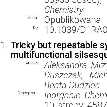
Chemistry
Opublikowana
Status:
10.1039/D1RA0
Doi:
Tricky but repeatable s
multifunctional silsesq
Aleksandra Mrzy
Autorzy:
Duszczak, Mich
Beata Dudziec
Inorganic Chemi
Czasopismo:
10, strony: 45