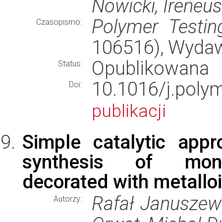
Nowicki, Ireneu
Polymer Testin
Czasopismo:
106516), Wyda
Opublikowana
Status:
10.1016/j.poly
Doi:
publikacji
Simple catalytic appr
synthesis of monof
decorated with metallo
Rafał Januszews
Autorzy: