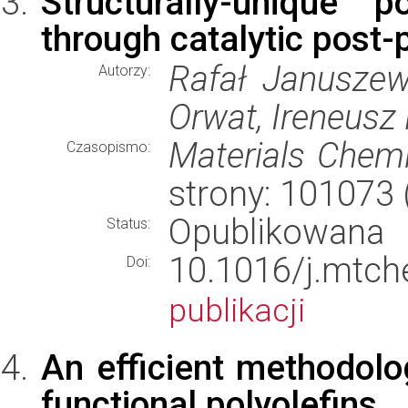
Structurally-unique 
through catalytic post-
Rafał Januszews
Autorzy:
Orwat, Ireneusz
Materials Chem
Czasopismo:
strony: 101073 
Opublikowana
Status:
10.1016/j.mt
Doi:
publikacji
An efficient methodolo
functional polyolefins