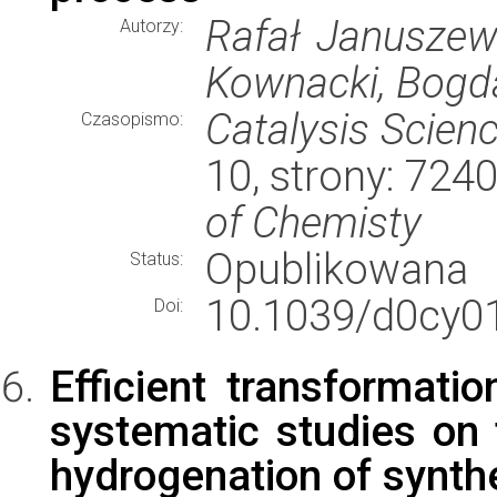
Rafał Januszews
Autorzy:
Kownacki, Bogd
Catalysis Scien
Czasopismo:
10, strony: 72
of Chemisty
Opublikowana
Status:
10.1039/d0cy0
Doi:
Efficient transformatio
systematic studies on 
hydrogenation of synth