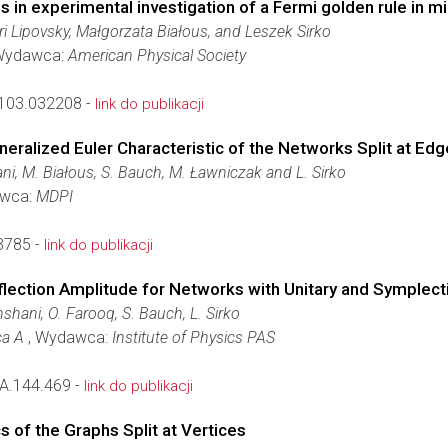
s in experimental investigation of a Fermi golden rule in
ri Lipovsky, Małgorzata Białous, and Leszek Sirko
Wydawca:
American Physical Society
103.032208 -
link do publikacji
neralized Euler Characteristic of the Networks Split at Ed
ni, M. Białous, S. Bauch, M. Ławniczak and L. Sirko
awca:
MDPI
3785 -
link do publikacji
eflection Amplitude for Networks with Unitary and Symplec
shani, O. Farooq, S. Bauch, L. Sirko
ca A
, Wydawca:
Institute of Physics PAS
A.144.469 -
link do publikacji
s of the Graphs Split at Vertices