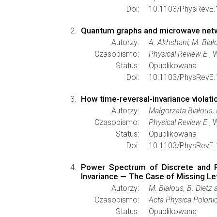
Doi:
10.1103/PhysRevE.
Quantum graphs and microwave netwo
Autorzy:
A. Akhshani, M. Biało
Czasopismo:
Physical Review E
, 
Status:
Opublikowana
Doi:
10.1103/PhysRevE.
How time-reversal-invariance violat
Autorzy:
Małgorzata Białous, 
Czasopismo:
Physical Review E
, 
Status:
Opublikowana
Doi:
10.1103/PhysRevE.
Power Spectrum of Discrete and Fi
Invariance — The Case of Missing Le
Autorzy:
M. Białous, B. Dietz 
Czasopismo:
Acta Physica Poloni
Status:
Opublikowana