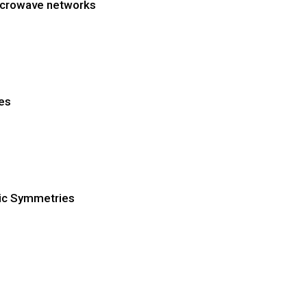
 microwave networks
ges
tic Symmetries