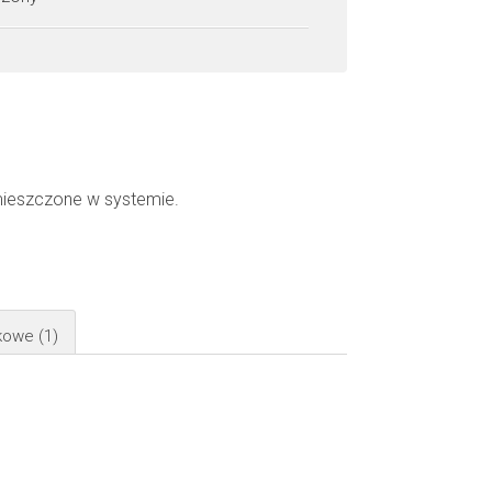
mieszczone w systemie.
żkowe
(1)