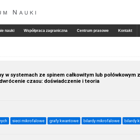
ie nauki
Współpraca zagraniczna
Centrum prasowe
Kontakt
ny w systemach ze spinem całkowitym lub połówkowym 
dwrócenie czasu: doświadczenie i teoria
wych
sieci mikrofalowe
grafy kwantowe
bilardy mikrofalowe
bilardy