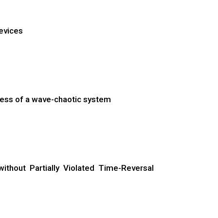
evices
ness of a wave-chaotic system
ithout Partially Violated Time-Reversal