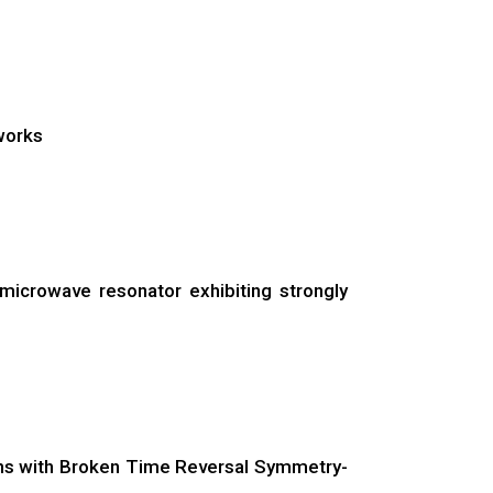
works
microwave resonator exhibiting strongly
phs with Broken Time Reversal Symmetry-