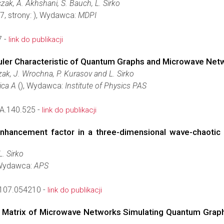
zak, A. Akhshani, S. Bauch, L. Sirko
7, strony: ), Wydawca:
MDPI
7 -
link do publikacji
uler Characteristic of Quantum Graphs and Microwave Net
ak, J. Wrochna, P. Kurasov and L. Sirko
ica A
(), Wydawca:
Institute of Physics PAS
A.140.525 -
link do publikacji
enhancement factor in a three-dimensional wave-chaotic 
L. Sirko
Wydawca:
APS
107.054210 -
link do publikacji
on Matrix of Microwave Networks Simulating Quantum Gra