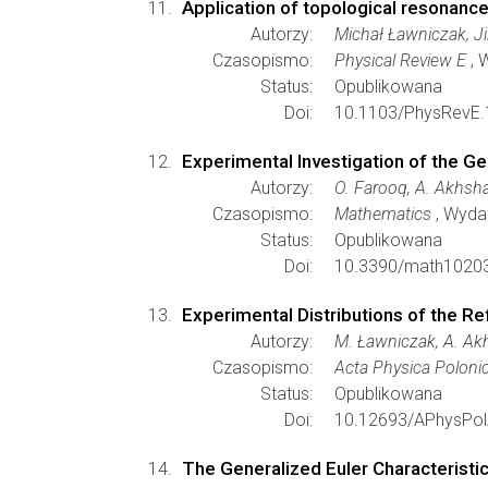
Application of topological resonance
Autorzy:
Michał Ławniczak, Ji
Czasopismo:
Physical Review E
, 
Status:
Opublikowana
Doi:
10.1103/PhysRevE.
Experimental Investigation of the Ge
Autorzy:
O. Farooq, A. Akhsha
Czasopismo:
Mathematics
, Wyd
Status:
Opublikowana
Doi:
10.3390/math1020
Experimental Distributions of the R
Autorzy:
M. Ławniczak, A. Akh
Czasopismo:
Acta Physica Poloni
Status:
Opublikowana
Doi:
10.12693/APhysPol
The Generalized Euler Characteristic