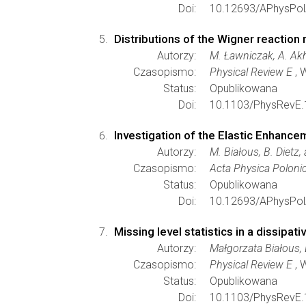
Doi:
10.12693/APhysPol
Distributions of the Wigner reactio
Autorzy:
M. Ławniczak, A. Akhs
Czasopismo:
Physical Review E
, 
Status:
Opublikowana
Doi:
10.1103/PhysRevE.
Investigation of the Elastic Enhance
Autorzy:
M. Białous, B. Dietz,
Czasopismo:
Acta Physica Poloni
Status:
Opublikowana
Doi:
10.12693/APhysPol
Missing level statistics in a dissipat
Autorzy:
Małgorzata Białous, 
Czasopismo:
Physical Review E
, 
Status:
Opublikowana
Doi:
10.1103/PhysRevE.