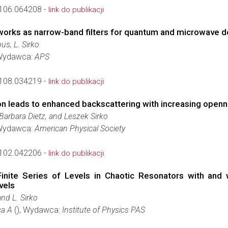
106.064208 -
link do publikacji
rks as narrow-band filters for quantum and microwave d
us, L. Sirko
Wydawca:
APS
108.034219 -
link do publikacji
ion leads to enhanced backscattering with increasing open
Barbara Dietz, and Leszek Sirko
Wydawca:
American Physical Society
102.042206 -
link do publikacji
nite Series of Levels in Chaotic Resonators with and w
vels
and L. Sirko
ca A
(), Wydawca:
Institute of Physics PAS