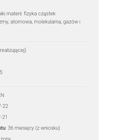
i materii: fizyka cząstek
azmy, atomowa, molekularna, gazów i
realizującej):
 5
LN
7-22
7-21
ktu
: 36 miesięcy (z wniosku)
czony