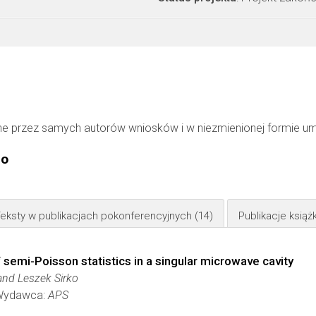
ne przez samych autorów wniosków i w niezmienionej formie u
go
eksty w publikacjach pokonferencyjnych
(14)
Publikacje ksią
semi-Poisson statistics in a singular microwave cavity
and Leszek Sirko
Wydawca:
APS