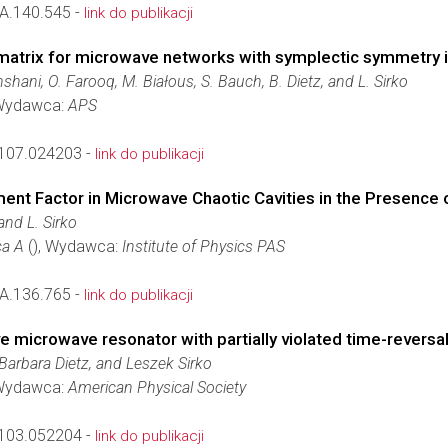
A.140.545 -
link do publikacji
n matrix for microwave networks with symplectic symmetry 
hani, O. Farooq, M. Białous, S. Bauch, B. Dietz, and L. Sirko
Wydawca:
APS
107.024203 -
link do publikacji
ment Factor in Microwave Chaotic Cavities in the Presence 
 and L. Sirko
ca A
(), Wydawca:
Institute of Physics PAS
A.136.765 -
link do publikacji
ive microwave resonator with partially violated time-reversa
Barbara Dietz, and Leszek Sirko
Wydawca:
American Physical Society
103.052204 -
link do publikacji