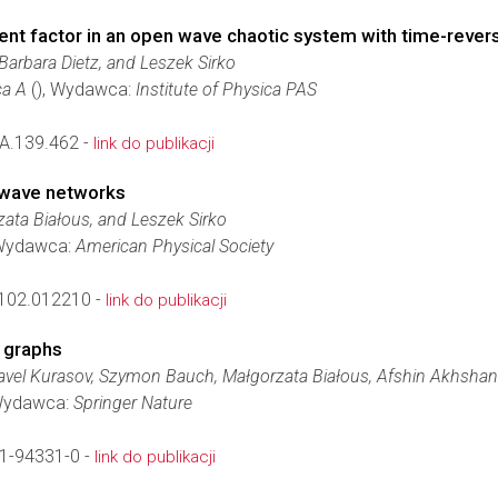
t factor in an open wave chaotic system with time-reversa
Barbara Dietz, and Leszek Sirko
ca A
(), Wydawca:
Institute of Physica PAS
A.139.462 -
link do publikacji
owave networks
rzata Białous, and Leszek Sirko
Wydawca:
American Physical Society
102.012210 -
link do publikacji
m graphs
avel Kurasov, Szymon Bauch, Małgorzata Białous, Afshin Akhshani
Wydawca:
Springer Nature
1-94331-0 -
link do publikacji