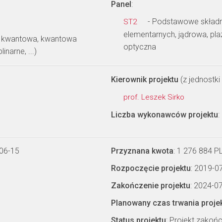
Panel
:
- Podstawowe składnik
ST2
elementarnych, jądrowa, pl
a kwantowa, kwantowa
optyczna
inarne, ...)
Kierownik projektu
(z jednostki 
prof. Leszek Sirko
Liczba wykonawców projektu
:
-06-15
Przyznana kwota
: 1 276 884 P
Rozpoczęcie projektu
: 2019-0
Zakończenie projektu
: 2024-0
Planowany czas trwania proje
Status projektu
: Projekt zakoń