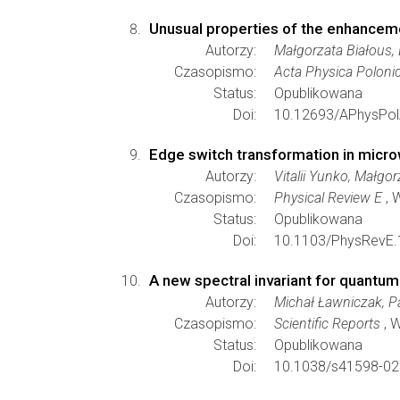
Unusual properties of the enhancemen
Autorzy:
Małgorzata Białous, 
Czasopismo:
Acta Physica Poloni
Status:
Opublikowana
Doi:
10.12693/APhysPol
Edge switch transformation in micr
Autorzy:
Vitalii Yunko, Małgo
Czasopismo:
Physical Review E
, 
Status:
Opublikowana
Doi:
10.1103/PhysRevE.
A new spectral invariant for quantu
Autorzy:
Michał Ławniczak, P
Czasopismo:
Scientific Reports
, 
Status:
Opublikowana
Doi:
10.1038/s41598-02