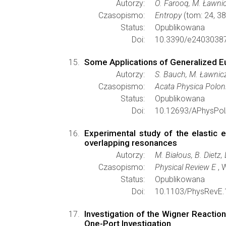
Autorzy:
O. Farooq, M. Ławnic
Czasopismo:
Entropy
(tom: 24, 38
Status:
Opublikowana
Doi:
10.3390/e2403038
Some Applications of Generalized E
Autorzy:
S. Bauch, M. Ławnicz
Czasopismo:
Acata Physica Polon
Status:
Opublikowana
Doi:
10.12693/APhysPol
Experimental study of the elastic 
overlapping resonances
Autorzy:
M. Białous, B. Dietz, 
Czasopismo:
Physical Review E
, 
Status:
Opublikowana
Doi:
10.1103/PhysRevE.
Investigation of the Wigner Reacti
One-Port Investigation