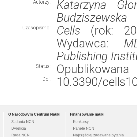
Katarzyna Gło
Autorzy:
Budziszewska
Cells
(rok: 202
Czasopismo:
Wydawca:
MD
Publishing Instit
Opublikowana
Status:
10.3390/cells1
Doi:
O Narodowym Centrum Nauki
Finansowanie nauki
Zadania NCN
Konkursy
Dyrekcja
Panele NCN
Rada NCN
Najczęściej zadawane pytania