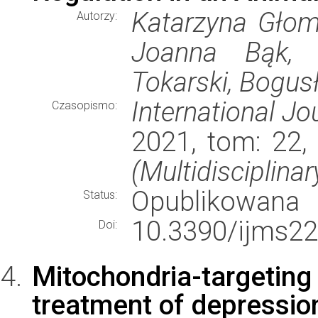
Katarzyna Głomb
Autorzy:
Joanna Bąk, 
Tokarski, Bogu
International Jo
Czasopismo:
2021, tom: 22,
(Multidisciplinar
Opublikowana
Status:
10.3390/ijms2
Doi:
Mitochondria-targeting
treatment of depressio