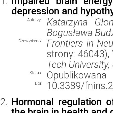
Impaired brain energ
depression and hypoth
Katarzyna Gło
Autorzy:
Bogusława Bud
Frontiers in Ne
Czasopismo:
strony: 46043)
Tech University,
Opublikowana
Status:
10.3389/fnins.
Doi:
Hormonal regulation of
the brain in health and