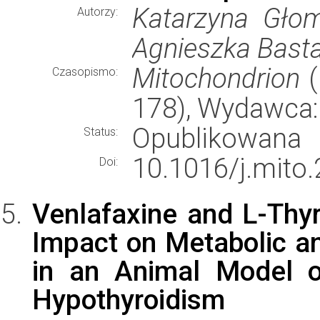
Katarzyna Głom
Autorzy:
Agnieszka Bast
Mitochondrion
(
Czasopismo:
178), Wydawca
Opublikowana
Status:
10.1016/j.mito.
Doi:
Venlafaxine and L-Thy
Impact on Metabolic an
in an Animal Model o
Hypothyroidism