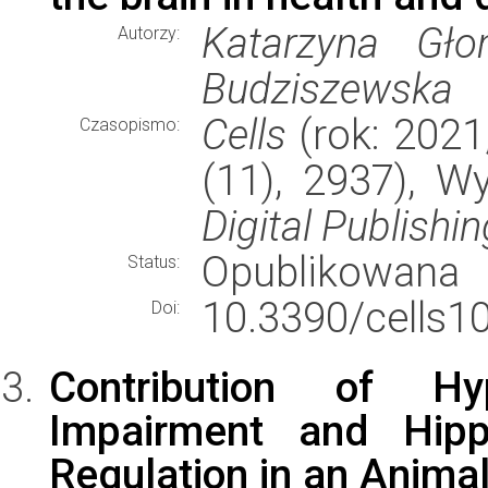
Katarzyna Gło
Autorzy:
Budziszewska
Cells
(rok: 2021,
Czasopismo:
(11), 2937), 
Digital Publishin
Opublikowana
Status:
10.3390/cells1
Doi:
Contribution of Hy
Impairment and Hippo
Regulation in an Anima