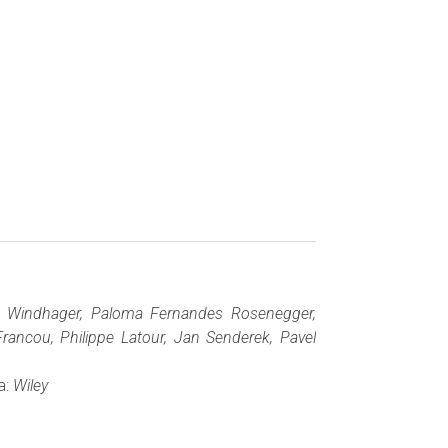
d Windhager, Paloma Fernandes Rosenegger,
ancou, Philippe Latour, Jan Senderek, Pavel
a:
Wiley