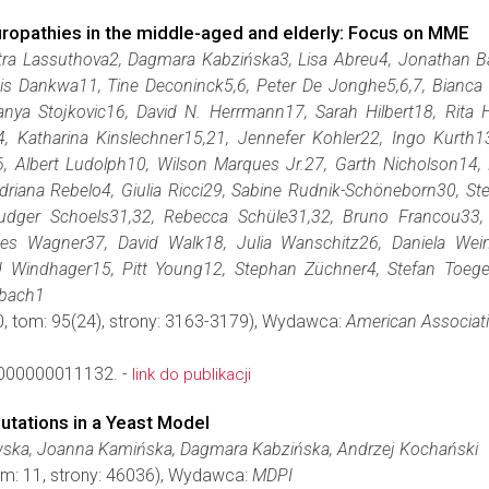
ropathies in the middle-aged and elderly: Focus on MME
ra Lassuthova2, Dagmara Kabzińska3, Lisa Abreu4, Jonathan Baet
is Dankwa11, Tine Deconinck5,6, Peter De Jonghe5,6,7, Bianca 
anya Stojkovic16, David N. Herrmann17, Sarah Hilbert18, Rita H
 Katharina Kinslechner15,21, Jennefer Kohler22, Ingo Kurth13,
, Albert Ludolph10, Wilson Marques Jr.27, Garth Nicholson14,
driana Rebelo4, Giulia Ricci29, Sabine Rudnik-Schöneborn30, St
 Ludger Schoels31,32, Rebecca Schüle31,32, Bruno Francou33
es Wagner37, David Walk18, Julia Wanschitz26, Daniela We
d Windhager15, Pitt Young12, Stephan Züchner4, Stefan Toege
mbach1
0, tom: 95(24), strony: 3163-3179), Wydawca:
American Associat
000000011132. -
link do publikacji
tations in a Yeast Model
ska, Joanna Kamińska, Dagmara Kabzińska, Andrzej Kochański
om: 11, strony: 46036), Wydawca:
MDPI