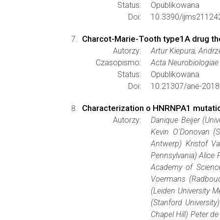
Status:
Opublikowana
Doi:
10.3390/ijms21124
Charcot-Marie-Tooth type1A drug the
Autorzy:
Artur Kiepura, Andr
Czasopismo:
Acta Neurobiologiae
Status:
Opublikowana
Doi:
10.21307/ane-2018
Characterization o HNRNPA1 mutation
Autorzy:
Danique Beijer (Uni
Kevin O'Donovan (St
Antwerp) Kristof Va
Pennsylvania) Alice
Academy of Sciences
Voermans (Radboud U
(Leiden University 
(Stanford University
Chapel Hill) Peter d