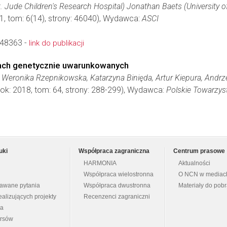
St. Jude Children's Research Hospital) Jonathan Baets (University 
1, tom: 6(14), strony: 46040), Wydawca:
ASCI
.148363 -
link do publikacji
iach genetycznie uwarunkowanych
Weronika Rzepnikowska, Katarzyna Binięda, Artur Kiepura, Andrz
rok: 2018, tom: 64, strony: 288-299), Wydawca:
Polskie Towarzy
uki
Współpraca zagraniczna
Centrum prasowe
HARMONIA
Aktualności
Współpraca wielostronna
O NCN w mediac
dawane pytania
Współpraca dwustronna
Materiały do pob
ealizujących projekty
Recenzenci zagraniczni
na
ursów