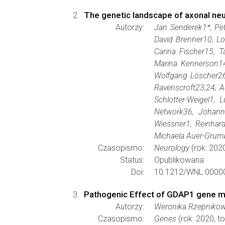
The genetic landscape of axonal neu
Autorzy:
Jan Senderek1*, Pet
David Brenner10, Lo
Carina Fischer15, T
Marina Kennerson14,
Wolfgang Löscher26
Ravenscroft23,24, A
Schlotter-Weigel1,
Network36, Johann
Wiessner1, Reinhar
Michaela Auer-Gru
Czasopismo:
Neurology
(rok: 202
Status:
Opublikowana
Doi:
10.1212/WNL.0000
Pathogenic Effect of GDAP1 gene mu
Autorzy:
Weronika Rzepnikow
Czasopismo:
Genes
(rok: 2020, t