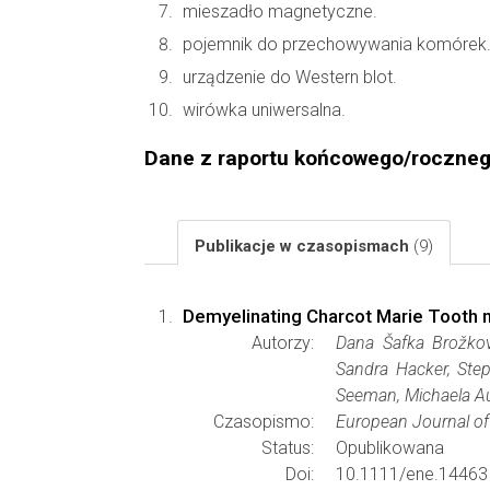
mieszadło magnetyczne.
pojemnik do przechowywania komórek
urządzenie do Western blot.
wirówka uniwersalna.
Dane z raportu końcowego/roczne
Publikacje w czasopismach
(9)
Demyelinating Charcot Marie Tooth 
Autorzy:
Dana Šafka Brožkov
Sandra Hacker, Step
Seeman, Michaela 
Czasopismo:
European Journal of
Status:
Opublikowana
Doi:
10.1111/ene.14463