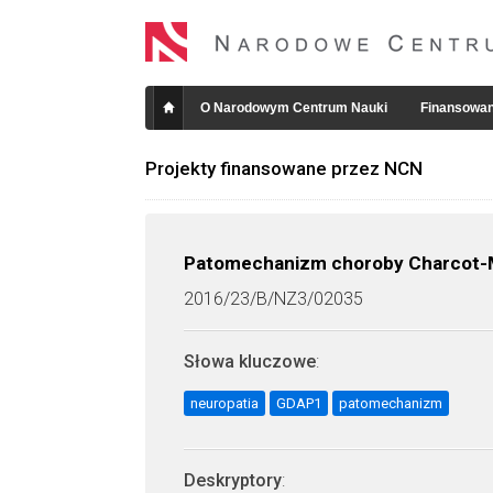
O Narodowym Centrum Nauki
Finansowan
Projekty finansowane przez NCN
Patomechanizm choroby Charcot-Ma
2016/23/B/NZ3/02035
Słowa kluczowe
:
neuropatia
GDAP1
patomechanizm
Deskryptory
: