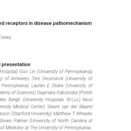
pled receptors in disease pathomechanism
Exeley
l presentation
ospital) Guo Lin (University of Pennsylvania)
y of Antwerp) Tine Deconinck (University of
 Pennsylvania) Lauren E Drake (University of
cademy of Sciences) Dagmara Kabzinska (Polish
en Bergh (University Hospitals St-Luc) Nicol
sity Medical Center) Silvere van der Maarel
mpson (Stanford University) Matthew T Wheeler
Steven Palmer (University of North Carolina at
f Medicine at The University of Pennsylvania ,