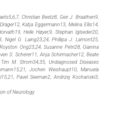
s5,6,7, Christian Beetz8, Geir J. Braathen9,
Dräger12, Katja Eggermann13, Melina Ellis14,
orvath19, Helle Høyer,9, Stephan Iglseder20,
 Nigel G. Laing23,24, Phillipa J. Lamont25,
 Royston Ong23,24, Susanne Petri28, Gianina
even S. Scherer11, Anja Schirmacher12, Beate
, Tim M. Strom34,35, Undiagnosed Diseases
inmann15,21, Jochen Weishaupt10, Manuela
l15,21, Pavel Seeman2, Andrzej Kochański3,
ion of Neurology