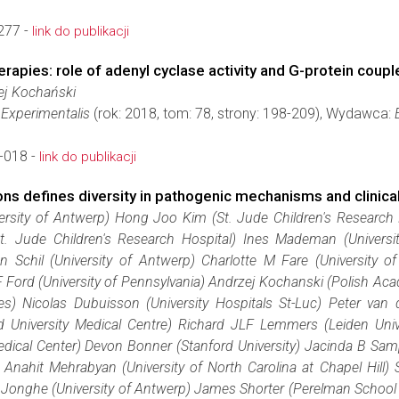
277 -
link do publikacji
rapies: role of adenyl cyclase activity and G-protein cou
zej Kochański
 Experimentalis
(rok: 2018, tom: 78, strony: 198-209), Wydawca:
-018 -
link do publikacji
s defines diversity in pathogenic mechanisms and clinica
versity of Antwerp) Hong Joo Kim (St. Jude Children's Research H
. Jude Children's Research Hospital) Ines Mademan (Universit
n Schil (University of Antwerp) Charlotte M Fare (University of
 F Ford (University of Pennsylvania) Andrzej Kochanski (Polish A
) Nicolas Dubuisson (University Hospitals St-Luc) Peter van d
niversity Medical Centre) Richard JLF Lemmers (Leiden Univer
Medical Center) Devon Bonner (Stanford University) Jacinda B Sa
) Anahit Mehrabyan (University of North Carolina at Chapel Hill) 
e Jonghe (University of Antwerp) James Shorter (Perelman School o