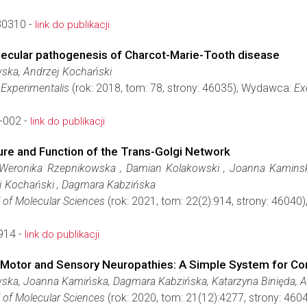
30310 -
link do publikacji
lecular pathogenesis of Charcot-Marie-Tooth disease
ska, Andrzej Kochański
 Experimentalis
(rok: 2018, tom: 78, strony: 46035), Wydawca:
Ex
-002 -
link do publikacji
ure and Function of the Trans-Golgi Network
, Weronika Rzepnikowska , Damian Kolakowski , Joanna Kaminsk
j Kochański , Dagmara Kabzińska
l of Molecular Sciences
(rok: 2021, tom: 22(2):914, strony: 4604
914 -
link do publikacji
y Motor and Sensory Neuropathies: A Simple System for 
ska, Joanna Kamińska, Dagmara Kabzińska, Katarzyna Binięda, A
l of Molecular Sciences
(rok: 2020, tom: 21(12):4277, strony: 46