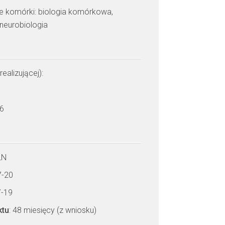
ie komórki: biologia komórkowa,
 neurobiologia
realizującej):
 6
LN
7-20
7-19
ktu
: 48 miesięcy (z wniosku)