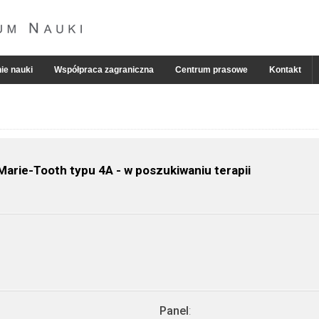
ie nauki
Współpraca zagraniczna
Centrum prasowe
Kontakt
rie-Tooth typu 4A - w poszukiwaniu terapii
Panel
: