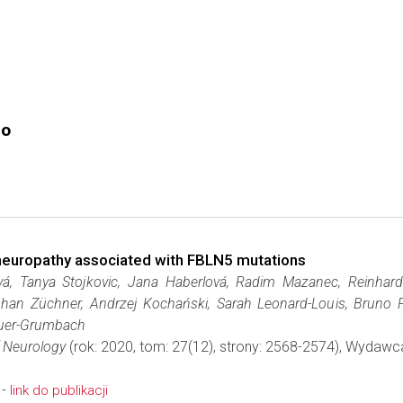
.
go
neuropathy associated with FBLN5 mutations
á, Tanya Stojkovic, Jana Haberlová, Radim Mazanec, Reinhar
han Züchner, Andrzej Kochański, Sarah Leonard-Louis, Bruno Fr
Auer-Grumbach
 Neurology
(rok: 2020, tom: 27(12), strony: 2568-2574), Wydawc
 -
link do publikacji