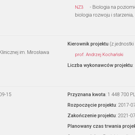
- Biologia na poziom
NZ3
biologia rozwoju i starzenia,
Kierownik projektu
(z jednostki 
linicznej im. Mirosława
prof. Andrzej Kochański
Liczba wykonawców projektu
:
09-15
Przyznana kwota
: 1 448 700 P
Rozpoczęcie projektu
: 2017-0
Zakończenie projektu
: 2021-0
Planowany czas trwania proje