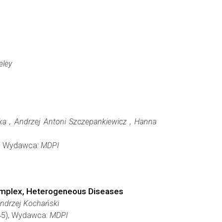
eley
a , Andrzej Antoni Szczepankiewicz , Hanna
0), Wydawca:
MDPI
Complex, Heterogeneous Diseases
ndrzej Kochański
045), Wydawca:
MDPI