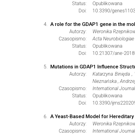
Status:
Opublikowana
Doi:
10.3390/genes110
A role for the GDAP1 gene in the mo
Autorzy:
Weronika Rzepnikow
Czasopismo:
Acta Neurobiologiae
Status:
Opublikowana
Doi:
10.21307/ane-2018
Mutations in GDAP1 Influence Struct
Autorzy:
Katarzyna Binięda 
Nieznańska , Andrze
Czasopismo:
International Journa
Status:
Opublikowana
Doi:
10.3390/ijms22020
A Yeast-Based Model for Hereditar
Autorzy:
Weronika Rzepnikow
Czasopismo:
International Journa