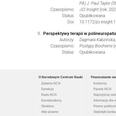
PA) J. Paul Taylor (
Czasopismo:
JCI Insight
(rok: 202
Status:
Opublikowana
Doi:
10.1172/jci.insight
Perspektywy terapii w polineuropat
Autorzy:
Dagmara Kabzińska, 
Czasopismo:
Postępy Biochemii
(
Status:
Opublikowana
O Narodowym Centrum Nauki
Finansowanie na
Zadania NCN
Konkursy
Dyrekcja
Panele NCN
Rada NCN
Najczęściej za
Koordynatorzy
Informacje dla r
Struktura
Pomoc publicz
Akty prawne
Statystyki konk