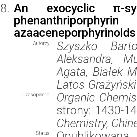
An exocyclic π-s
phenanthriporphy
azaaceneporphyrinoids
Szyszko Bart
Autorzy:
Aleksandra, M
Agata, Białek M
Latos-Grażyńsk
Organic Chemist
Czasopismo:
strony: 1430-1
Chemistry, Chin
Opublikowana
Status: