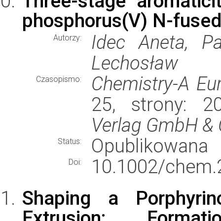
Three-stage aromaticit
phosphorus(V) N-fused 
Idec Aneta, Pa
Autorzy:
Lechosław
Chemistry-A Eu
Czasopismo:
25, strony: 
Verlag GmbH & 
Opublikowana
Status:
10.1002/chem.
Doi:
Shaping a Porphyri
Extrusion: Form