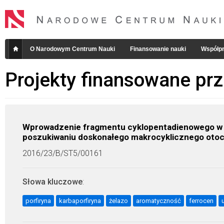
O Narodowym Centrum Nauki
Finansowanie nauki
Współpr
Projekty finansowane pr
Wprowadzenie fragmentu cyklopentadienowego w a
poszukiwaniu doskonałego makrocyklicznego otocz
2016/23/B/ST5/00161
Słowa kluczowe
:
porfiryna
karbaporfiryna
żelazo
aromatyczność
ferrocen