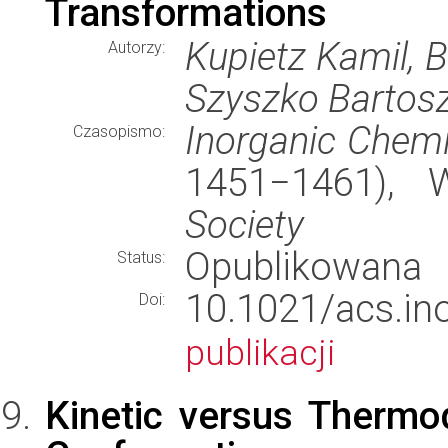
Transformations
Kupietz Kamil, B
Autorzy:
Szyszko Bartosz
Inorganic Chemi
Czasopismo:
1451−1461),
Society
Opublikowana
Status:
10.1021/acs.
Doi:
publikacji
Kinetic versus Thermo