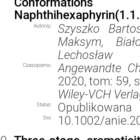
Conformati
Naphthihexaphyrin(1.1.
Szyszko Barto
Autorzy:
Maksym, Biało
Lechosław
Angewandte Che
Czasopismo:
2020, tom: 59, 
Wiley-VCH Verl
Opublikowana
Status:
10.1002/anie.2
Doi: