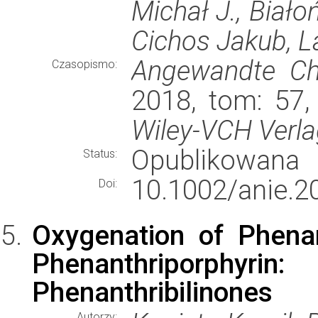
Michał J., Biało
Cichos Jakub, L
Angewandte Che
Czasopismo:
2018, tom: 57,
Wiley-VCH Verl
Opublikowana
Status:
10.1002/anie.2
Doi:
Oxygenation of Phenan
Phenanthriporphyri
Phenanthribilinones
Autorzy: