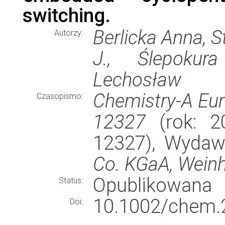
switching.
Berlicka Anna, 
Autorzy:
J., Ślepokura
Lechosław
Chemistry-A Eur
Czasopismo:
12327
(rok: 20
12327), Wyda
Co. KGaA, Wein
Opublikowana
Status:
10.1002/chem.
Doi: