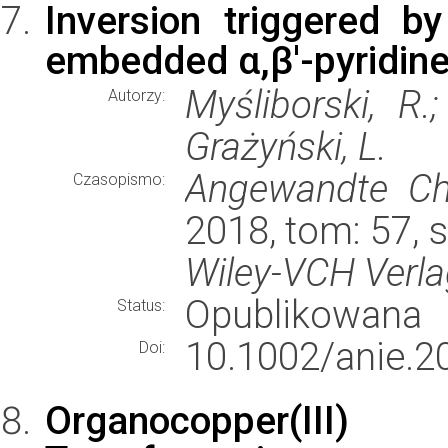
Inversion triggered by
embedded α,β′-pyridine
Myśliborski, R.;
Autorzy:
Grażyński, L.
Angewandte Che
Czasopismo:
2018, tom: 57, 
Wiley-VCH Verl
Opublikowana
Status:
10.1002/anie.2
Doi:
Organocopper(III) Ph