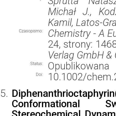
Sprutta Natas
Michał J., Kod
Kamil, Latos-Gr
Chemistry - A E
Czasopismo:
24, strony: 14
Verlag GmbH & 
Opublikowana
Status:
10.1002/chem.
Doi:
Diphenanthrioctaphyrin(
Conformational S
Stereochemical Dynamic