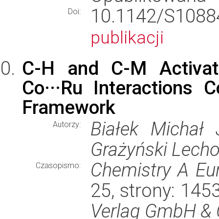
10.1142/S10
Doi:
publikacji
C-H and C-M Activati
Co···Ru Interactions C
Framework
Białek Michał J
Autorzy:
Grażyński Lech
Chemistry A Eu
Czasopismo:
25, strony: 14
Verlag GmbH & 