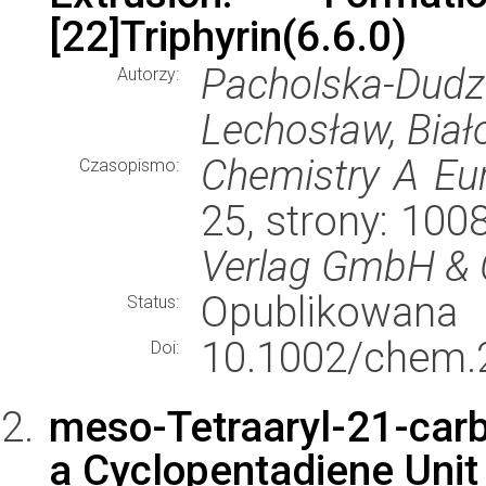
[22]Triphyrin(6.6.0)
Pacholska-Du
Autorzy:
Lechosław, Biał
Chemistry A Eu
Czasopismo:
25, strony: 10
Verlag GmbH & 
Opublikowana
Status:
10.1002/chem.
Doi:
meso-Tetraaryl-21-carb
a Cyclopentadiene Unit 