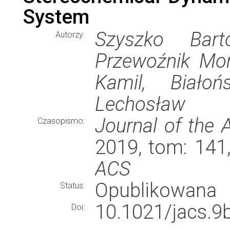
System
Szyszko Bart
Autorzy:
Przewoźnik Moni
Kamil, Białoń
Lechosław
Journal of the 
Czasopismo:
2019, tom: 141
ACS
Opublikowana
Status:
10.1021/jacs.9
Doi: