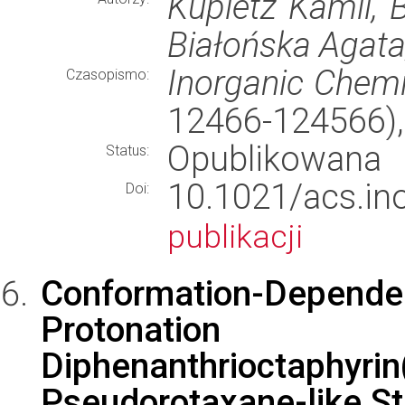
Kupietz Kamil, B
Białońska Agata
Inorganic Chemi
Czasopismo:
12466-124566)
Opublikowana
Status:
10.1021/acs.
Doi:
publikacji
Conformation-Dep
Proton
Diphenanthrioctaphyrin
Pseudorotaxane-like St