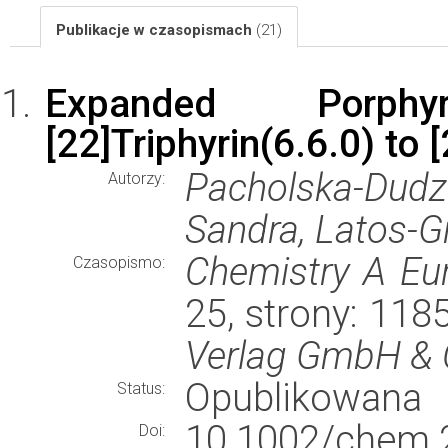
Publikacje w czasopismach
(21)
Expanded Porphy
[22]Triphyrin(6.6.0) to 
Pacholska-Du
Autorzy:
Sandra, Latos-G
Chemistry A Eu
Czasopismo:
25, strony: 11
Verlag GmbH & 
Opublikowana
Status:
10.1002/chem.
Doi: