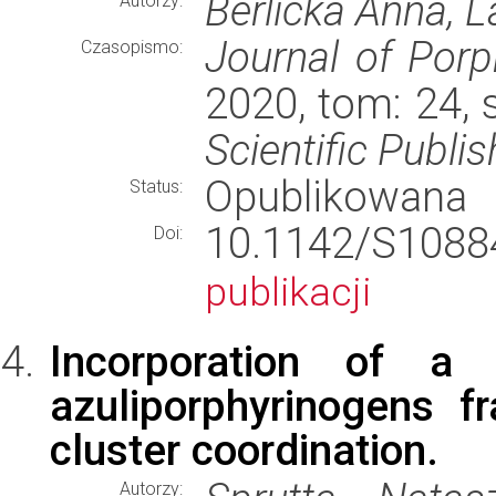
Berlicka Anna, 
Autorzy:
Journal of Porp
Czasopismo:
2020, tom: 24,
Scientific Publ
Opublikowana
Status:
10.1142/S10
Doi:
publikacji
Incorporation of a 
azuliporphyrinogens f
cluster coordination.
Autorzy: