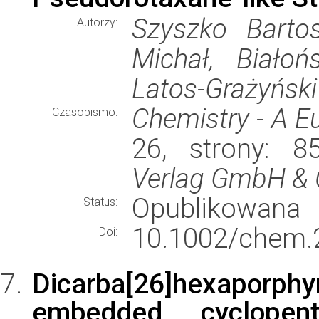
Szyszko Bartos
Autorzy:
Michał, Białoń
Latos-Grażyńsk
Chemistry - A E
Czasopismo:
26, strony: 
Verlag GmbH & 
Opublikowana
Status:
10.1002/chem.
Doi:
Dicarba[26]hexaporphy
embedded cyclopent