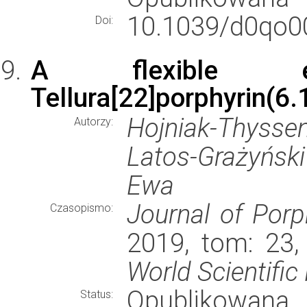
10.1039/d0qo0
Doi:
A flexible exp
Tellura[22]porphyrin(6.
Hojniak-Thysse
Autorzy:
Latos-Grażyńsk
Ewa
Journal of Porp
Czasopismo:
2019, tom: 23,
World Scientifi
Opublikowana
Status: