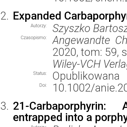
Expanded Carbaporphyr
Szyszko Bartosz
Autorzy:
Angewandte Che
Czasopismo:
2020, tom: 59, 
Wiley-VCH Verl
Opublikowana
Status:
10.1002/anie.2
Doi:
21-Carbaporphyrin:
entrapped into a porphy