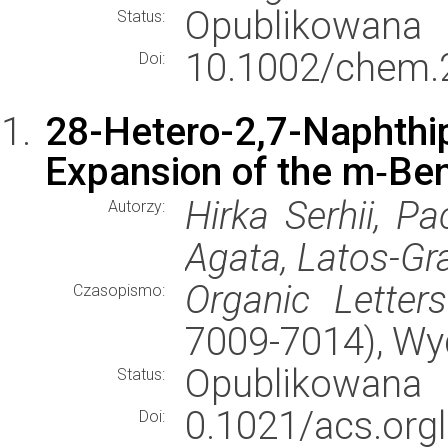
Opublikowana
Status:
10.1002/chem.
Doi:
28-Hetero-2,7-Naph
Expansion of the m‑Be
Hirka Serhii, P
Autorzy:
Agata, Latos-Gr
Organic Letters
Czasopismo:
7009-7014), W
Opublikowana
Status:
0.1021/acs.orgl
Doi: