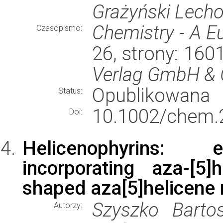
Grażyński Lech
Chemistry - A E
Czasopismo:
26, strony: 16
Verlag GmbH & 
Opublikowana
Status:
10.1002/chem.
Doi:
Helicenophyrins: 
incorporating aza-[5
shaped aza[5]helicene 
Szyszko Bartos
Autorzy: