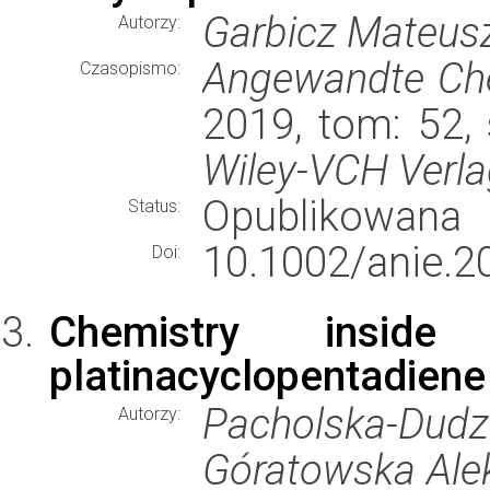
Garbicz Mateusz
Autorzy:
Angewandte Chem
Czasopismo:
2019, tom: 52,
Wiley-VCH Verl
Opublikowana
Status:
10.1002/anie.2
Doi:
Chemistry inside
platinacyclopentadiene
Pacholska-Dud
Autorzy:
Góratowska Alek