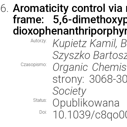
Aromaticity control via
frame: 5,6-dimethoxy
dioxophenanthriporphyr
Kupietz Kamil, B
Autorzy:
Szyszko Bartosz
Organic Chemist
Czasopismo:
strony: 3068-
Society
Opublikowana
Status:
10.1039/c8qo0
Doi: