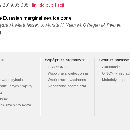
s.2019.06.008 -
link do publikacji
e Eurasian marginal sea ice zone
Kędra M, Matthiessen J, Morata N, Nairn M, O'Regan M, Peeken
i
uki
Współpraca zagraniczna
Centrum prasowe
HARMONIA
Aktualności
Współpraca wielostronna
O NCN w mediac
dawane pytania
Współpraca dwustronna
Materiały do pob
ealizujących projekty
Recenzenci zagraniczni
na
ursów
nsowanych projektów
y