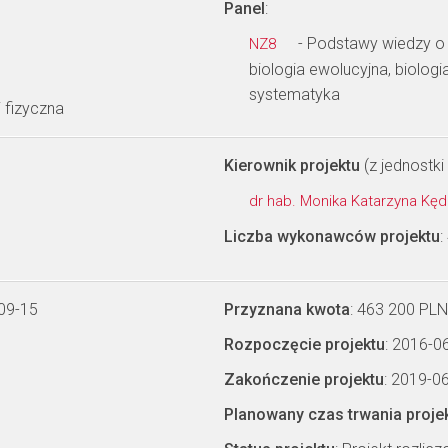
Panel
:
- Podstawy wiedzy o
NZ8
biologia ewolucyjna, biolog
systematyka
 fizyczna
Kierownik projektu
(z jednostki 
dr hab. Monika Katarzyna Kę
Liczba wykonawców projektu
:
09-15
Przyznana kwota
: 463 200 PLN
Rozpoczęcie projektu
: 2016-0
Zakończenie projektu
: 2019-0
Planowany czas trwania proje