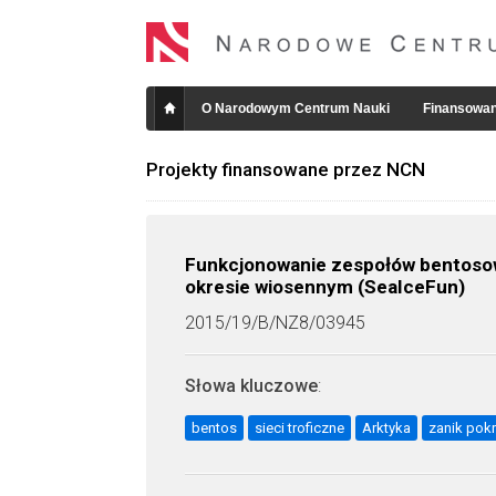
O Narodowym Centrum Nauki
Finansowan
Projekty finansowane przez NCN
Funkcjonowanie zespołów bentosow
okresie wiosennym (SeaIceFun)
2015/19/B/NZ8/03945
Słowa kluczowe
:
bentos
sieci troficzne
Arktyka
zanik pok