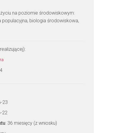
 życiu na poziomie środowiskowym:
ia populacyjna, biologia środowiskowa,
realizującej):
dra
 4
6-23
6-22
ktu
: 36 miesięcy (z wniosku)