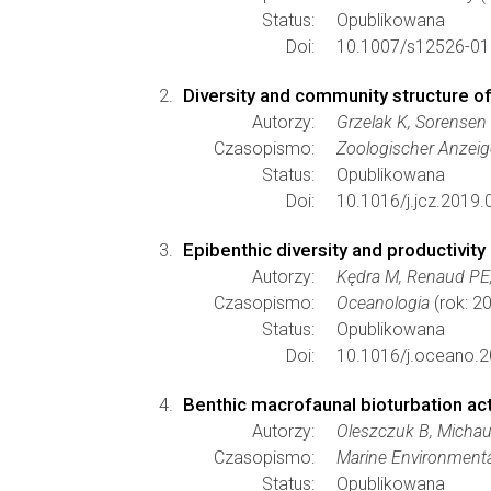
Status:
Opublikowana
Doi:
10.1007/s12526-01
Diversity and community structure of 
Autorzy:
Grzelak K, Sorense
Czasopismo:
Zoologischer Anzeig
Status:
Opublikowana
Doi:
10.1016/j.jcz.2019.
Epibenthic diversity and productivit
Autorzy:
Kędra M, Renaud PE
Czasopismo:
Oceanologia
(rok: 2
Status:
Opublikowana
Doi:
10.1016/j.oceano.2
Benthic macrofaunal bioturbation acti
Autorzy:
Oleszczuk B, Michau
Czasopismo:
Marine Environment
Status:
Opublikowana