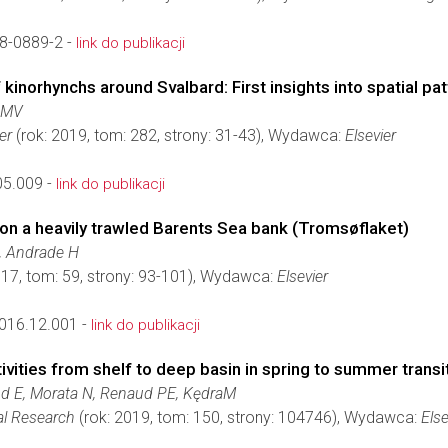
8-0889-2 -
link do publikacji
kinorhynchs around Svalbard: First insights into spatial pa
n MV
er
(rok: 2019, tom: 282, strony: 31-43), Wydawca:
Elsevier
05.009 -
link do publikacji
y on a heavily trawled Barents Sea bank (Tromsøflaket)
, Andrade H
017, tom: 59, strony: 93-101), Wydawca:
Elsevier
016.12.001 -
link do publikacji
vities from shelf to deep basin in spring to summer transit
d E, Morata N, Renaud PE, KędraM
al Research
(rok: 2019, tom: 150, strony: 104746), Wydawca:
Else