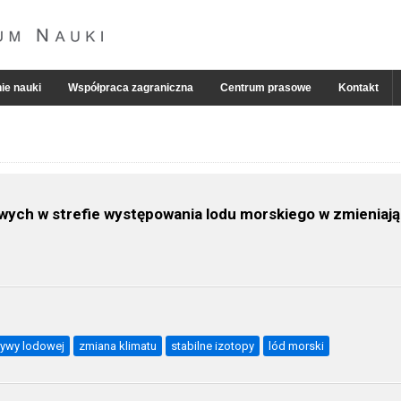
ie nauki
Współpraca zagraniczna
Centrum prasowe
Kontakt
ych w strefie występowania lodu morskiego w zmieniaj
rywy lodowej
zmiana klimatu
stabilne izotopy
lód morski