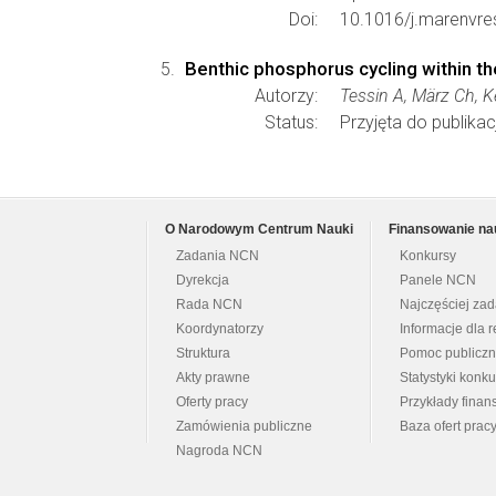
Doi:
10.1016/j.marenvre
Benthic phosphorus cycling within th
Autorzy:
Tessin A, März Ch, 
Status:
Przyjęta do publikacj
O Narodowym Centrum Nauki
Finansowanie na
Zadania NCN
Konkursy
Dyrekcja
Panele NCN
Rada NCN
Najczęściej za
Koordynatorzy
Informacje dla r
Struktura
Pomoc publicz
Akty prawne
Statystyki konk
Oferty pracy
Przykłady fina
Zamówienia publiczne
Baza ofert prac
Nagroda NCN