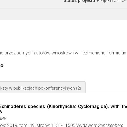
Status projektu
: Projekt rozlic
ne przez samych autorów wniosków i w niezmienionej formie u
go
ksty w publikacjach pokonferencyjnych
(2)
c Echinoderes species (Kinorhyncha: Cyclorhagida), with 
6
n MV
rok: 2019, tom: 49, strony: 1131-1150), Wydawca:
Senckenberg