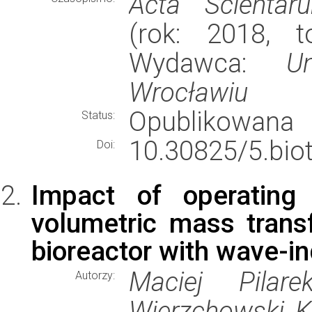
Acta Scientar
(rok: 2018, t
Wydawca:
U
Wrocławiu
Opublikowana
Status:
10.30825/5.biot
Doi:
Impact of operating
volumetric mass transf
bioreactor with wave-in
Maciej Pilar
Autorzy:
Wierzchowski, 