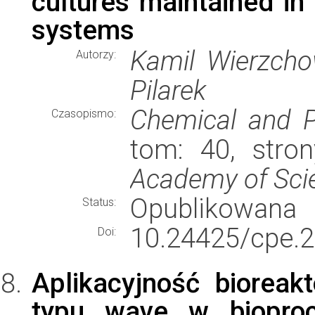
cultures maintained in
systems
Kamil Wierzcho
Autorzy:
Pilarek
Chemical and P
Czasopismo:
tom: 40, stro
Academy of Sci
Opublikowana
Status:
10.24425/cpe.
Doi:
Aplikacyjność bioreak
typu wave w biopro