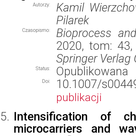
Kamil Wierzcho
Autorzy:
Pilarek
Bioprocess and
Czasopismo:
2020, tom: 43,
Springer Verla
Opublikowana
Status:
10.1007/s00
Doi:
publikacji
Intensification of c
microcarriers and wa