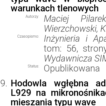
warunkach tlenowych
Maciej Pilar
Autorzy:
Wierzchowski, 
Inżynieria i A
Czasopismo:
tom: 56, stro
Wydawnicza S
Opublikowana
Status:
Hodowla wgłębna adhe
L929 na mikronośnika
mieszania typu wave