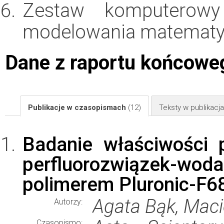
Zestaw komputerowy
modelowania matematy
Dane z raportu końcowe
Publikacje w czasopismach
(12)
Teksty w publikac
Badanie właściwości 
perfluorozwiązek-wod
polimerem Pluronic-F6
Agata Bąk, Macie
Autorzy:
Czasopismo: