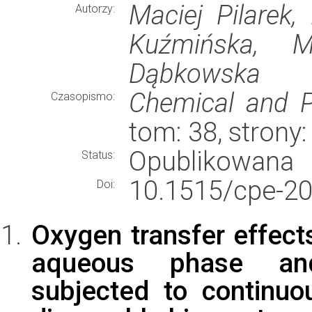
Maciej Pilarek,
Autorzy:
Kuźmińska, Mi
Dąbkowska
Chemical and P
Czasopismo:
tom: 38, strony
Opublikowana
Status:
10.1515/cpe-20
Doi:
Oxygen transfer effect
aqueous phase and 
subjected to continuo