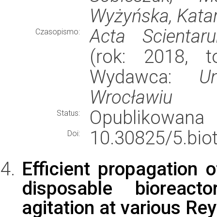
Wyżyńska, Kata
Acta Scientar
Czasopismo:
(rok: 2018, t
Wydawca:
U
Wrocławiu
Opublikowana
Status:
10.30825/5.biot
Doi:
Efficient propagation 
disposable bioreact
agitation at various R