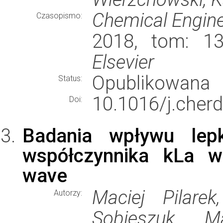
Chemical Engine
Czasopismo:
2018, tom: 13
Elsevier
Opublikowana
Status:
10.1016/j.cherd
Doi:
Badania wpływu lep
współczynnika kLa w
wave
Maciej Pilare
Autorzy:
Sobieszuk, M