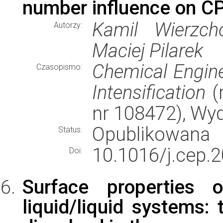
number influence on CP
Kamil Wierzch
Autorzy:
Maciej Pilarek
Chemical Engine
Czasopismo:
Intensification
(r
nr 108472), W
Opublikowana
Status:
10.1016/j.cep.
Doi:
Surface properties of
liquid/liquid systems: 