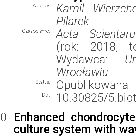
Kamil Wierzch
Autorzy:
Pilarek
Acta Scientar
Czasopismo:
(rok: 2018, t
Wydawca:
U
Wrocławiu
Opublikowana
Status:
10.30825/5.biot
Doi:
Enhanced chondrocyte 
culture system with wa