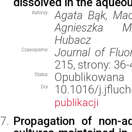
dissolved in the aqueo
Agata Bąk, Maci
Autorzy:
Agnieszka Ma
Hubacz
Journal of Fluo
Czasopismo:
215, strony: 36
Opublikowana
Status:
10.1016/j.jfl
Doi:
publikacji
Propagation of non-a