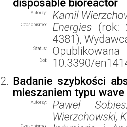
disposable bioreactor
Kamil Wierzcho
Autorzy:
Energies
(rok: 
Czasopismo:
4381), Wydawc
Opublikowana
Status:
10.3390/en141
Doi:
Badanie szybkości abs
mieszaniem typu wave
Paweł Sobies
Autorzy:
Wierzchowski, 
Czasopismo: