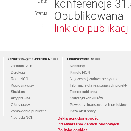
konferencja 31
Data:
Opublikowana
Status:
link do publikacji
Doi:
O Narodowym Centrum Nauki
Finansowanie nauki
Zadania NCN
Konkursy
Dyrekcja
Panele NCN
Rada NCN
Najczęściej zadawane pytania
Koordynatorzy
Informacje dla realizujących projekty
Struktura
Pomoc publiczna
Akty prawne
Statystyki konkursów
Oferty pracy
Przykłady finansowanych projektów
Zamówienia publiczne
Baza ofert pracy
Nagroda NCN
Deklaracja dostępności
Przetwarzanie danych osobowych
Polityka cookies