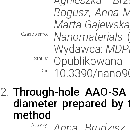
Agnieszka Brz
Bogusz, Anna M
Marta Gajewska,
Nanomaterials
(
Czasopismo:
Wydawca:
MDP
Opublikowana
Status:
10.3390/nano9
Doi:
Through-hole AAO-SA 
diameter prepared by 
method
Anna Brudzisz,
Autorzy: