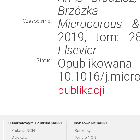
Brzózka
Microporous &
Czasopismo:
2019, tom: 28
Elsevier
Opublikowana
Status:
10.1016/j.mic
Doi:
publikacji
O Narodowym Centrum Nauki
Finansowanie nauki
Zadania NCN
Konkursy
Dyrekcja
Panele NCN