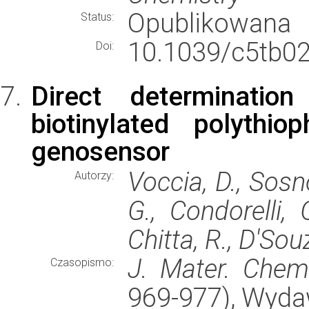
Opublikowana
Status:
10.1039/c5tb02
Doi:
Direct determinati
biotinylated polythi
genosensor
Voccia, D., Sosn
Autorzy:
G., Condorelli, G
Chitta, R., D'Souz
J. Mater. Chem
Czasopismo:
969-977), Wyd