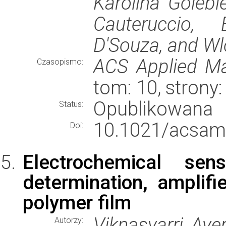
Karolina Golebi
Cauteruccio, 
D'Souza, and Wl
ACS Applied Mat
Czasopismo:
tom: 10, stron
Opublikowana
Status:
10.1021/acsam
Doi:
Electrochemical sen
determination, amplifi
polymer film
Viknasvarri Ayer
Autorzy: