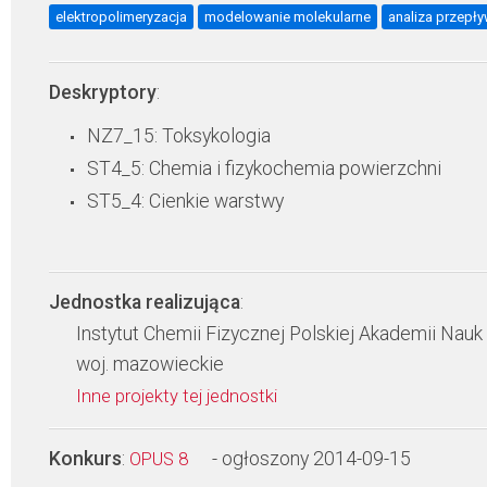
elektropolimeryzacja
modelowanie molekularne
analiza przepł
Deskryptory
:
NZ7_15: Toksykologia
ST4_5: Chemia i fizykochemia powierzchni
ST5_4: Cienkie warstwy
Jednostka realizująca
:
Instytut Chemii Fizycznej Polskiej Akademii Nauk
woj. mazowieckie
Inne projekty tej jednostki
Konkurs
:
- ogłoszony 2014-09-15
OPUS 8