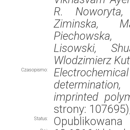
R. Noworyta,
Ziminska, M
Piechowska, 
Lisowski, Sh
Wlodzimierz Kut
Electrochemical
Czasopismo:
determination
imprinted poly
strony: 107695
Opublikowana
Status: