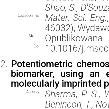
Shao, S., D'Souza
Mater. Sci. Eng.
Czasopismo:
46032), Wydaw
Opublikowana
Status:
10.1016/j.msec
Doi:
Potentiometric chemos
biomarker, using an e
molecularly imprinted p
Sharma, P. S., 
Autorzy:
Benincori, T., No