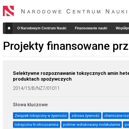
O Narodowym Centrum Nauki
Finansowanie nauki
Współpr
Projekty finansowane pr
Selektywne rozpoznawanie toksycznych amin hete
produktach spożywczych
2014/15/B/NZ7/01011
Słowa kluczowe
:
Związek toksyczny w żywności
zdrowa żywność
chemiczne roz
toksyczna N-nitrozoamina
polimer wdrukowany molekularnie
po