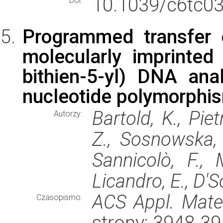
10.1039/c6tc0
Doi:
Programmed transfer 
molecularly imprinted
bithien-5-yl) DNA ana
nucleotide polymorphi
Bartold, K., Piet
Autorzy:
Z., Sosnowska, 
Sannicolò, F., 
Licandro, E., D'S
ACS Appl. Mater
Czasopismo:
strony: 3948-3