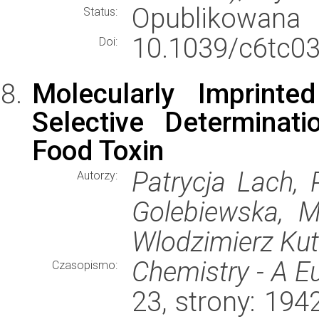
Opublikowana
Status:
10.1039/c6tc0
Doi:
Molecularly Imprint
Selective Determinati
Food Toxin
Patrycja Lach, 
Autorzy:
Golebiewska, Ma
Wlodzimierz Kut
Chemistry - A E
Czasopismo:
23, strony: 19