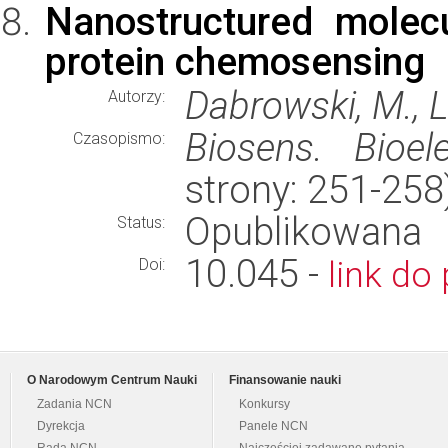
Nanostructured molecu
protein chemosensing
Dabrowski, M., La
Autorzy:
Biosens. Bioele
Czasopismo:
strony: 251-25
Opublikowana
Status:
10.045 -
link do 
Doi:
O Narodowym Centrum Nauki
Finansowanie nauki
Zadania NCN
Konkursy
Dyrekcja
Panele NCN