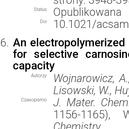
Opublikowana
Status:
10.1021/acsam
Doi:
An electropolymerized 
for selective carnosi
capacity
Wojnarowicz, A.
Autorzy:
Lisowski, W., Huy
J. Mater. Chem
Czasopismo:
1156-1165),
Chemistry