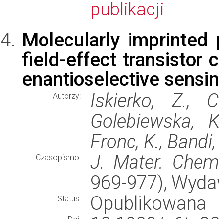
publikacji
Molecularly imprinted
field-effect transistor
enantioselective sensi
Iskierko, Z., 
Autorzy:
Golebiewska, K
Fronc, K., Bandi,
J. Mater. Chem
Czasopismo:
969-977), Wyd
Opublikowana
Status: