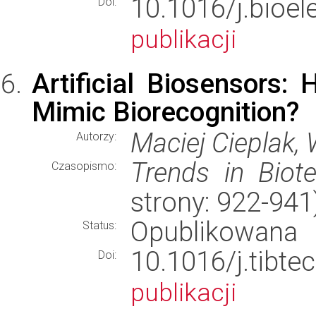
10.1016/j.bio
Doi:
publikacji
Artificial Biosensors:
Mimic Biorecognition?
Maciej Cieplak,
Autorzy:
Trends in Biot
Czasopismo:
strony: 922-94
Opublikowana
Status:
10.1016/j.ti
Doi:
publikacji