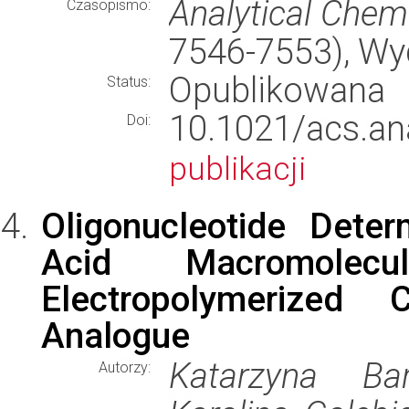
Analytical Chem
Czasopismo:
7546-7553), W
Opublikowana
Status:
10.1021/acs.
Doi:
publikacji
Oligonucleotide Deter
Acid Macromolec
Electropolymerized C
Analogue
Katarzyna Bar
Autorzy: