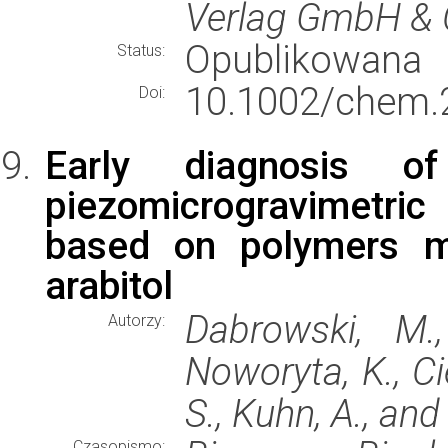
Verlag GmbH & 
Opublikowana
Status:
10.1002/chem.
Doi:
Early diagnosis of
piezomicrogravimetri
based on polymers mo
arabitol
Dabrowski, M.,
Autorzy:
Noworyta, K., Ci
S., Kuhn, A., and
Czasopismo: