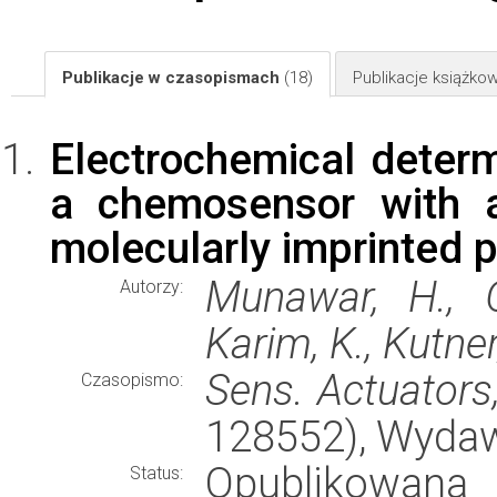
Publikacje w czasopismach
(18)
Publikacje książk
Electrochemical determ
a chemosensor with a
molecularly imprinted 
Munawar, H., G
Autorzy:
Karim, K., Kutner
Sens. Actuators
Czasopismo:
128552), Wyda
Opublikowana
Status: