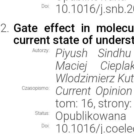
10.1016/j.snb.
Doi:
Gate effect in molecu
current state of unders
Piyush Sindhu
Autorzy:
Maciej Ciepla
Wlodzimierz Kut
Current Opinion
Czasopismo:
tom: 16, strony
Opublikowana
Status:
10.1016/j.co
Doi: