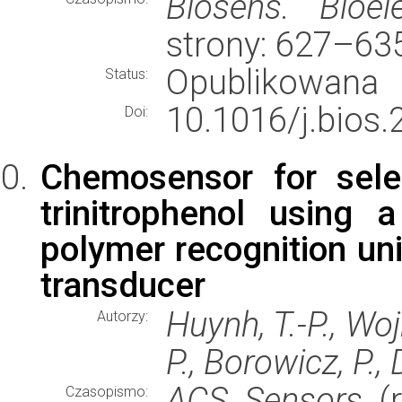
Biosens. Bioele
strony: 627–63
Opublikowana
Status:
10.1016/j.bios.
Doi:
Chemosensor for selec
trinitrophenol using
polymer recognition uni
transducer
Huynh, T.-P., Woj
Autorzy:
P., Borowicz, P.,
ACS Sensors
(r
Czasopismo: