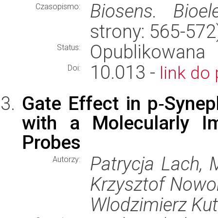
Biosens. Bioele
Czasopismo:
strony: 565-57
Opublikowana
Status:
10.013 -
link do 
Doi:
Gate Effect in p‑Synep
with a Molecularly I
Probes
Patrycja Lach, 
Autorzy:
Krzysztof Nowor
Wlodzimierz Kut