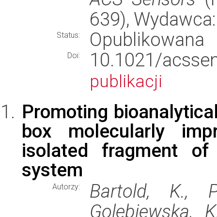
639), Wydawca
Opublikowana
Status:
10.1021/acs
Doi:
publikacji
Promoting bioanalytica
box molecularly imp
isolated fragment o
system
Bartold, K., P
Autorzy:
Golebiewska, K.