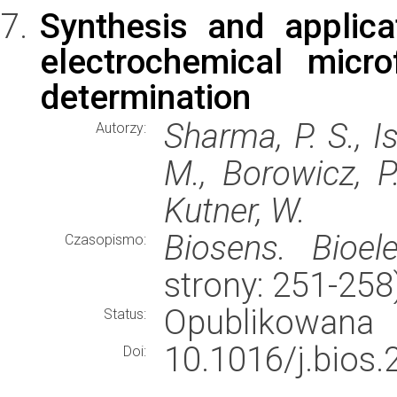
Synthesis and applica
electrochemical micro
determination
Sharma, P. S., Is
Autorzy:
M., Borowicz, P
Kutner, W.
Biosens. Bioele
Czasopismo:
strony: 251-25
Opublikowana
Status:
10.1016/j.bios.
Doi: