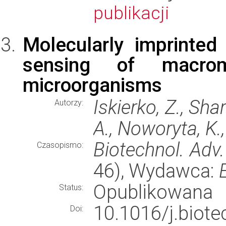
publikacji
Molecularly imprinted
sensing of macro
microorganisms
Iskierko, Z., Shar
Autorzy:
A., Noworyta, K.,
Biotechnol. Adv.
Czasopismo:
46), Wydawca:
Opublikowana
Status:
10.1016/j.bio
Doi: