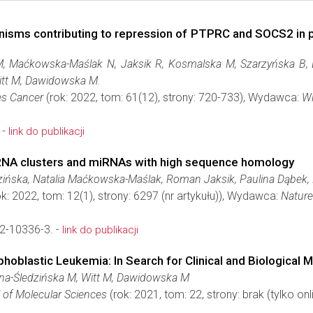
anisms contributing to repression of PTPRC and SOCS2 in 
M, Maćkowska-Maślak N, Jaksik R, Kosmalska M, Szarzyńska B, 
Witt M, Dawidowska M.
s Cancer
(rok: 2022, tom: 61(12), strony: 720-733), Wydawca:
Wi
 -
link do publikacji
miRNA clusters and miRNAs with high sequence homology
ińska, Natalia Maćkowska-Maślak, Roman Jaksik, Paulina Dąbek,
k: 2022, tom: 12(1), strony: 6297 (nr artykułu)), Wydawca:
Nature
2-10336-3. -
link do publikacji
hoblastic Leukemia: In Search for Clinical and Biological 
a-Śledzińska M, Witt M, Dawidowska M
l of Molecular Sciences
(rok: 2021, tom: 22, strony: brak (tylko o