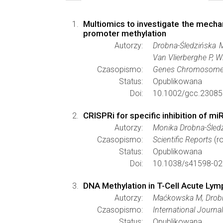
Multiomics to investigate the mech
promoter methylation
Autorzy:
Drobna-Śledzińska 
Van Vlierberghe P, 
Czasopismo:
Genes Chromosome
Status:
Opublikowana
Doi:
10.1002/gcc.23085
CRISPRi for specific inhibition of 
Autorzy:
Monika Drobna-Śledz
Czasopismo:
Scientific Reports
(ro
Status:
Opublikowana
Doi:
10.1038/s41598-02
DNA Methylation in T-Cell Acute Lymp
Autorzy:
Maćkowska M, Drobn
Czasopismo:
International Journa
Status:
Opublikowana