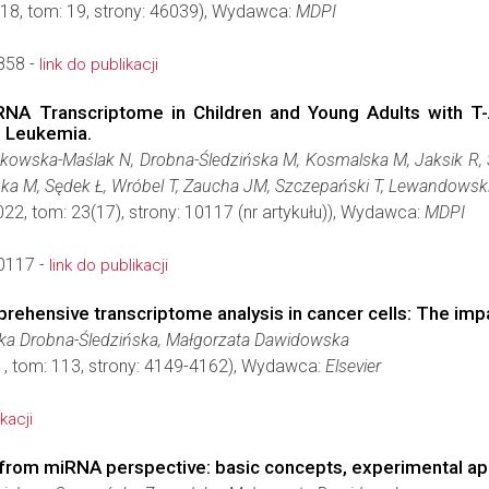
018, tom: 19, strony: 46039), Wydawca:
MDPI
858 -
link do publikacji
NA Transcriptome in Children and Young Adults with T
s Leukemia.
owska-Maślak N, Drobna-Śledzińska M, Kosmalska M, Jaksik R
ka M, Sędek Ł, Wróbel T, Zaucha JM, Szczepański T, Lewandowski K
022, tom: 23(17), strony: 10117 (nr artykułu)), Wydawca:
MDPI
0117 -
link do publikacji
rehensive transcriptome analysis in cancer cells: The impa
ka Drobna-Śledzińska, Małgorzata Dawidowska
1, tom: 113, strony: 4149-4162), Wydawca:
Elsevier
kacji
 from miRNA perspective: basic concepts, experimental ap