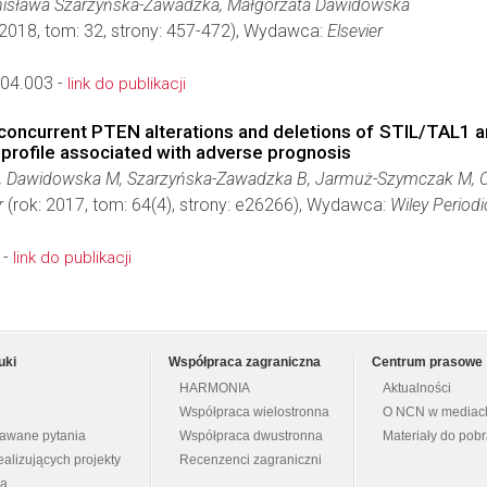
nisława Szarzyńska-Zawadzka, Małgorzata Dawidowska
 2018, tom: 32, strony: 457-472), Wydawca:
Elsevier
.04.003 -
link do publikacji
 concurrent PTEN alterations and deletions of STIL/TAL1 a
 profile associated with adverse prognosis
, Dawidowska M, Szarzyńska-Zawadzka B, Jarmuż-Szymczak M, C
r
(rok: 2017, tom: 64(4), strony: e26266), Wydawca:
Wiley Periodic
 -
link do publikacji
uki
Współpraca zagraniczna
Centrum prasowe
HARMONIA
Aktualności
Współpraca wielostronna
O NCN w mediac
dawane pytania
Współpraca dwustronna
Materiały do pob
ealizujących projekty
Recenzenci zagraniczni
na