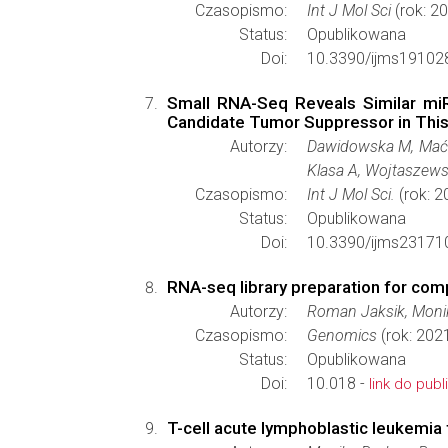
Czasopismo:
Int J Mol Sci
(rok: 2
Status:
Opublikowana
Doi:
10.3390/ijms19102
Small RNA-Seq Reveals Similar miR
Candidate Tumor Suppressor in Thi
Autorzy:
Dawidowska M, Maćk
Klasa A, Wojtaszews
Czasopismo:
Int J Mol Sci.
(rok: 2
Status:
Opublikowana
Doi:
10.3390/ijms23171
RNA-seq library preparation for comp
Autorzy:
Roman Jaksik, Moni
Czasopismo:
Genomics
(rok: 202
Status:
Opublikowana
Doi:
10.018 -
link do publi
T-cell acute lymphoblastic leukemia