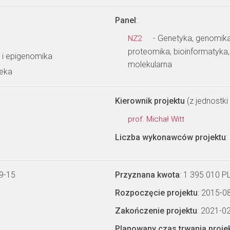
Panel
:
- Genetyka, genomika
NZ2
proteomika, bioinformatyka
 i epigenomika
molekularna
ieka
Kierownik projektu
(z jednostki 
prof. Michał Witt
Liczba wykonawców projektu
:
9-15
Przyznana kwota
: 1 395 010 P
Rozpoczęcie projektu
: 2015-0
Zakończenie projektu
: 2021-0
Planowany czas trwania proje