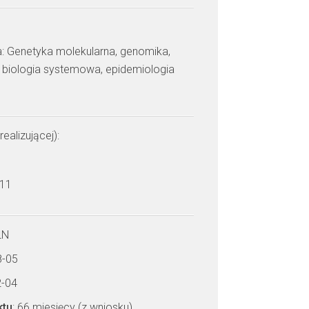
: Genetyka molekularna, genomika,
, biologia systemowa, epidemiologia
realizującej):
 11
LN
8-05
2-04
ktu
: 66 miesięcy (z wniosku)