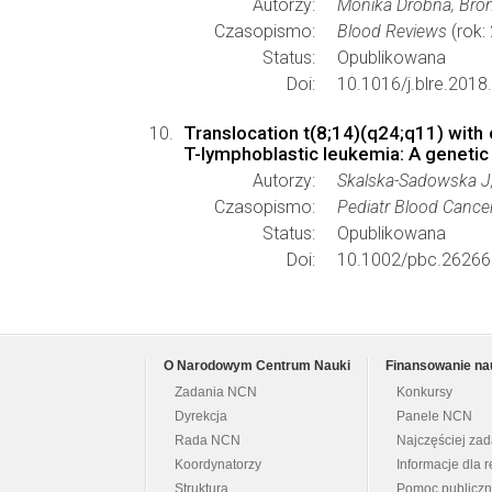
Autorzy:
Monika Drobna, Bro
Czasopismo:
Blood Reviews
(rok:
Status:
Opublikowana
Doi:
10.1016/j.blre.2018
Translocation t(8;14)(q24;q11) with
T-lymphoblastic leukemia: A genetic
Autorzy:
Skalska-Sadowska J
Czasopismo:
Pediatr Blood Cance
Status:
Opublikowana
Doi:
10.1002/pbc.26266
O Narodowym Centrum Nauki
Finansowanie na
Zadania NCN
Konkursy
Dyrekcja
Panele NCN
Rada NCN
Najczęściej za
Koordynatorzy
Informacje dla r
Struktura
Pomoc publicz