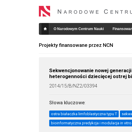
O Narodowym Centrum Nauki
Finansowan
Projekty finansowane przez NCN
Sekwencjonowanie nowej generacji 
heterogenności dziecięcej ostrej bi
2014/15/B/NZ2/03394
Słowa kluczowe
:
ostra białaczka limfoblastyczna typu T
sekwe
bioinformatyczna predykcja i modulacja in vi