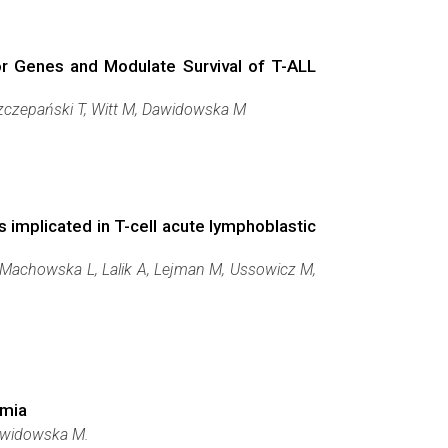
 Genes and Modulate Survival of T-ALL
Szczepański T, Witt M, Dawidowska M
implicated in T-cell acute lymphoblastic
Machowska L, Lalik A, Lejman M, Ussowicz M,
emia
Dawidowska M.