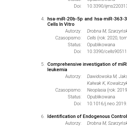
Doi:
10.3390/ijms22031
hsa-miR-20b-5p and hsa-miR-363-3
Cells In Vitro
Autorzy:
Drobna M, Szarzyńsk
Czasopismo:
Cells
(rok: 2020, tom
Status:
Opublikowana
Doi:
10.3390/cells90511
Comprehensive investigation of miR
leukemia
Autorzy:
Dawidowska M, Jaksi
Kałwak K, Kowalczyk
Czasopismo:
Neoplasia
(rok: 2019
Status:
Opublikowana
Doi:
10.1016/j.neo.2019
Identification of Endogenous Contr
Autorzy:
Drobna M, Szarzyńsk