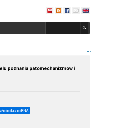
 celu poznania patomechanizmow i
icja/mimikra miRNA