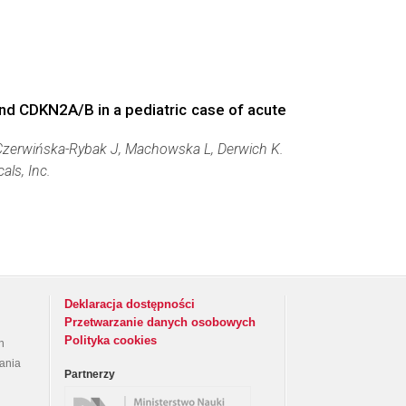
nd CDKN2A/B in a pediatric case of acute
zerwińska-Rybak J, Machowska L, Derwich K.
als, Inc.
Deklaracja dostępności
Przetwarzanie danych osobowych
Polityka cookies
h
rania
Partnerzy