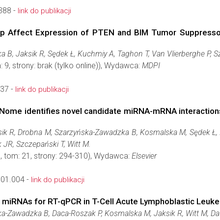
388 -
link do publikacji
p Affect Expression of PTEN and BIM Tumor Suppressor
a B, Jaksik R, Sędek Ł, Kuchmiy A, Taghon T, Van Vlierberghe P, 
: 9, strony: brak (tylko online)), Wydawca:
MDPI
37 -
link do publikacji
Nome identifies novel candidate miRNA-mRNA interactions 
k R, Drobna M, Szarzyńska-Zawadzka B, Kosmalska M, Sędek Ł, 
 JR, Szczepański T, Witt M.
, tom: 21, strony: 294-310), Wydawca:
Elsevier
.01.004 -
link do publikacji
ol miRNAs for RT-qPCR in T-Cell Acute Lymphoblastic Leuk
a-Zawadzka B, Daca-Roszak P, Kosmalska M, Jaksik R, Witt M, 