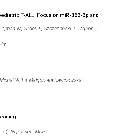
pediatric T-ALL: Focus on miR-363-3p and
Lejman M, Sędek Ł, Szczepański T, Taghon T,
ley
 Michał Witt & Małgorzata Dawidowska
Meaning
nline)), Wydawca:
MDPI