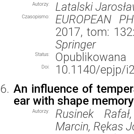
Latalski Jarosła
Autorzy:
EUROPEAN PH
Czasopismo:
2017, tom: 132
Springer
Opublikowana
Status:
10.1140/epjp/i
Doi:
An influence of temper
ear with shape memory
Rusinek Rafał
Autorzy:
Marcin, Rękas 