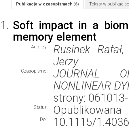
Publikacje w czasopismach
(6)
Teksty w publikacj
Soft impact in a bio
memory element
Rusinek Rafał,
Autorzy:
Jerzy
JOURNAL O
Czasopismo:
NONLINEAR DY
strony: 061013
Opublikowana
Status:
10.1115/1.4036
Doi: