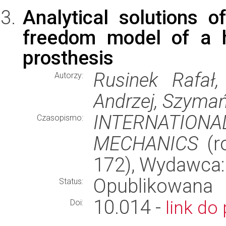
Analytical solutions 
freedom model of a 
prosthesis
Rusinek Rafał
Autorzy:
Andrzej, Szymań
INTERNATION
Czasopismo:
MECHANICS
(ro
172), Wydawca
Opublikowana
Status:
10.014 -
link do 
Doi: