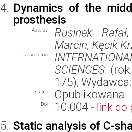
Dynamics of the midd
prosthesis
Rusinek Rafał
Autorzy:
Marcin, Kęcik Kr
INTERNATION
Czasopismo:
SCIENCES
(rok:
175), Wydawca
Opublikowana
Status:
10.004 -
link do 
Doi:
Static analysis of C-s