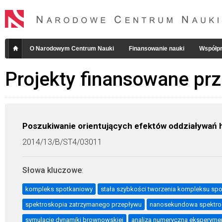
O Narodowym Centrum Nauki
Finansowanie nauki
Współpr
Projekty finansowane pr
Poszukiwanie orientujących efektów oddziaływań 
2014/13/B/ST4/03011
Słowa kluczowe
:
kompleks spotkaniowy
stała szybkości tworzenia kompleksu sp
spektroskopia zatrzymanego przepływu
nanosekundowa spektrosk
symulacje dynamiki brownowskiej
analiza numeryczna eksperyme