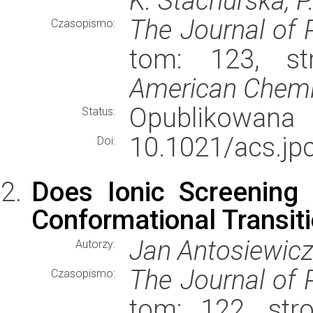
K. Stachurska, P
The Journal of 
Czasopismo:
tom: 123, st
American Chemi
Opublikowana
Status:
10.1021/acs.jp
Doi:
Does Ionic Screening 
Conformational Transiti
Jan Antosiewicz
Autorzy:
The Journal of 
Czasopismo:
tom: 122, str