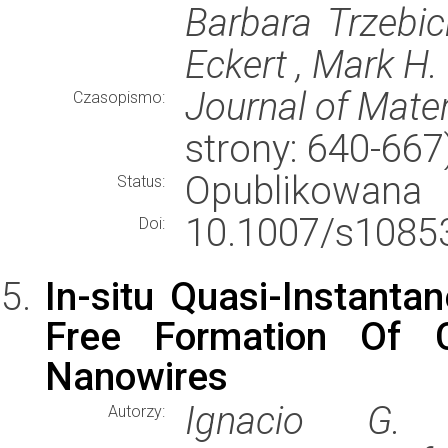
Barbara Trzebi
Eckert , Mark H
Journal of Mater
Czasopismo:
strony: 640-66
Opublikowana
Status:
10.1007/s10853
Doi:
In-situ Quasi-Instanta
Free Formation Of C
Nanowires
Ignacio G. G
Autorzy: