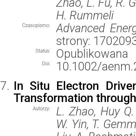
Zhao, L. Fu, R. 
H. Rummeli
Advanced Energ
Czasopismo:
strony: 170209
Opublikowana
Status:
10.1002/aenm.
Doi:
In Situ Electron Drive
Transformation throug
L. Zhao, Huy Q. 
Autorzy:
W. Yin, T. Gemmi