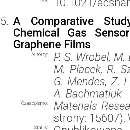
10.1021/acsna
A Comparative Stud
Chemical Gas Sensor
Graphene Films
P. S. Wrobel, M.
Autorzy:
M. Placek, R. Sz
G. Mendes, Z. L
A. Bachmatiuk
Materials Rese
Czasopismo:
strony: 15607)
Status: