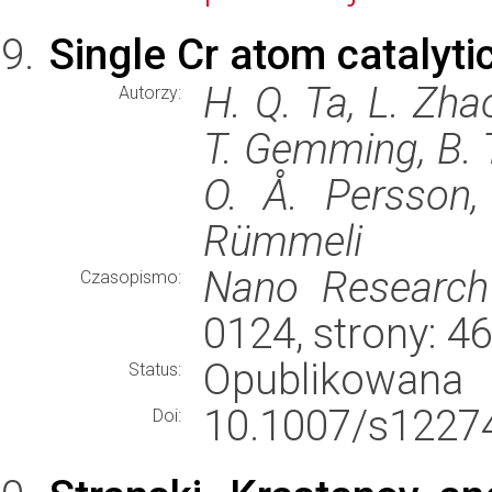
Single Cr atom catalyti
H. Q. Ta, L. Zhao
Autorzy:
T. Gemming, B. Tr
O. Å. Persson,
Rümmeli
Nano Research
Czasopismo:
0124, strony: 
Opublikowana
Status:
10.1007/s12274
Doi: