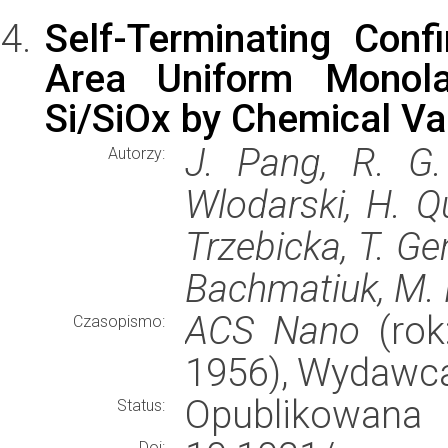
Self-Terminating Con
Area Uniform Monola
Si/SiOx by Chemical Va
J. Pang, R. G.
Autorzy:
Wlodarski, H. Qu
Trzebicka, T. Gem
Bachmatiuk, M.
ACS Nano
(rok
Czasopismo:
1956), Wydawc
Opublikowana
Status:
Doi: