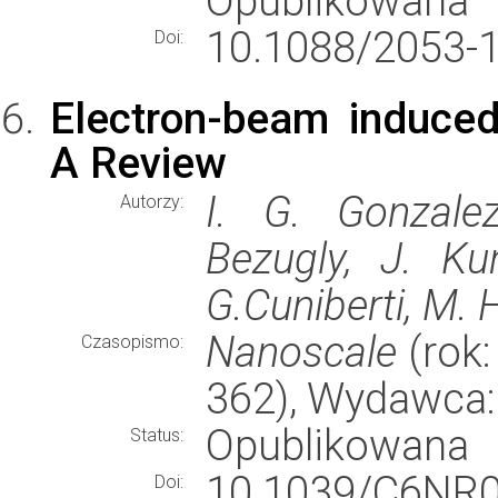
Opublikowana
10.1088/2053-
Doi:
Electron-beam induced
A Review
I. G. Gonzalez
Autorzy:
Bezugly, J. Ku
G.Cuniberti, M.
Nanoscale
(rok:
Czasopismo:
362), Wydawca
Opublikowana
Status:
10.1039/C6NR0
Doi: