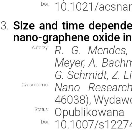
10.1021/acsna
Doi:
Size and time dependent
nano-graphene oxide 
R. G. Mendes, 
Autorzy:
Meyer, A. Bachm
G. Schmidt, Z. L
Nano Researc
Czasopismo:
46038), Wydaw
Opublikowana
Status:
10.1007/s12274
Doi: