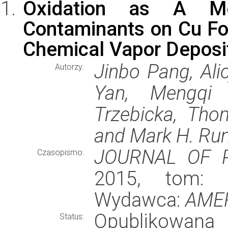
Oxidation as A M
Contaminants on Cu Foi
Chemical Vapor Deposi
Jinbo Pang, Ali
Autorzy:
Yan, Mengqi 
Trzebicka, Tho
and Mark H. Ru
JOURNAL OF 
Czasopismo:
2015, tom: 1
Wydawca:
AME
Opublikowana
Status: