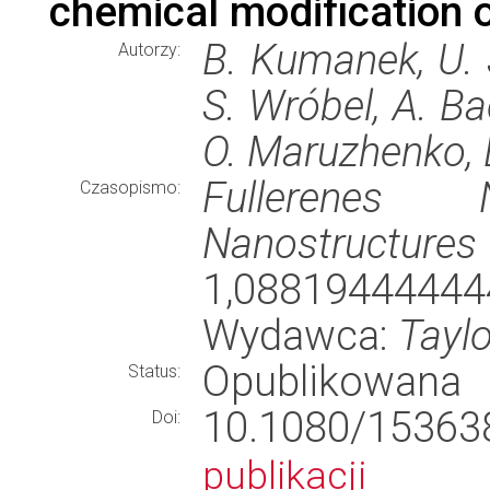
chemical modification o
B. Kumanek, U. S
Autorzy:
S. Wróbel, A. Ba
O. Maruzhenko, 
Fullerenes
Czasopismo:
Nanostructures
1,088194444
Wydawca:
Taylo
Opublikowana
Status:
10.1080/1536
Doi:
publikacji