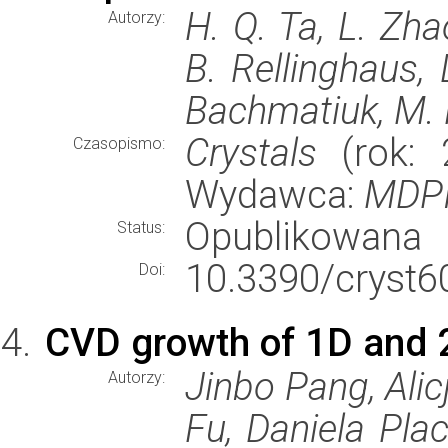
H. Q. Ta, L. Zha
Autorzy:
B. Rellinghaus, 
Bachmatiuk, M.
Crystals
(rok: 2
Czasopismo:
Wydawca:
MDPI
Opublikowana
Status:
10.3390/cryst6
Doi:
CVD growth of 1D and 
Jinbo Pang, Alic
Autorzy:
Fu, Daniela Pla