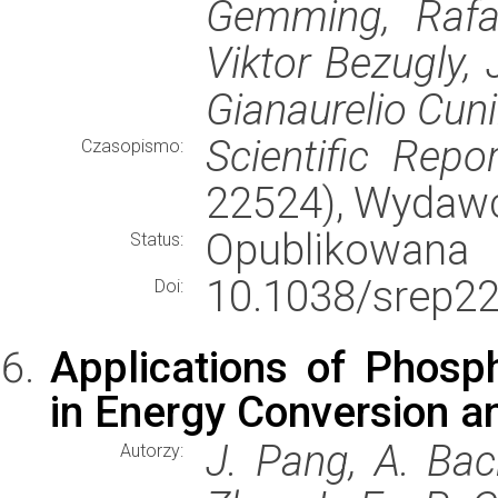
Gemming, Rafae
Viktor Bezugly,
Gianaurelio Cun
Scientific Repo
Czasopismo:
22524), Wydaw
Opublikowana
Status:
10.1038/srep2
Doi:
Applications of Phos
in Energy Conversion a
J. Pang, A. Bach
Autorzy: