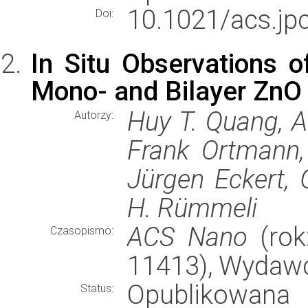
10.1021/acs.jp
Doi:
In Situ Observations o
Mono- and Bilayer Zn
Huy T. Quang, A
Autorzy:
Frank Ortmann,
Jürgen Eckert, 
H. Rümmeli
ACS Nano
(rok
Czasopismo:
11413), Wydaw
Opublikowana
Status: