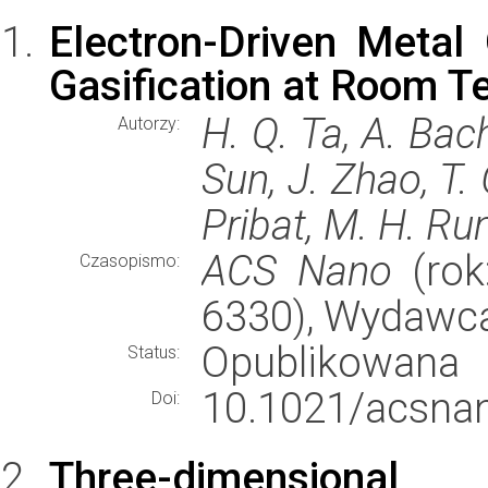
Electron-Driven Metal
Gasification at Room T
H. Q. Ta, A. Bac
Autorzy:
Sun, J. Zhao, T.
Pribat, M. H. R
ACS Nano
(rok
Czasopismo:
6330), Wydawc
Opublikowana
Status:
10.1021/acsna
Doi:
Three-dimensional 