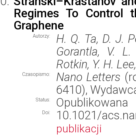
Stranski–Krastanov a
Regimes To Control t
Graphene
H. Q. Ta, D. J. P
Autorzy:
Gorantla, V. L
Rotkin, Y. H. Le
Nano Letters
(ro
Czasopismo:
6410), Wydawc
Opublikowana
Status:
10.1021/acs.
Doi:
publikacji