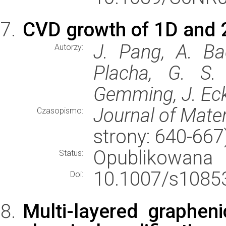
CVD growth of 1D and 
J. Pang, A. Bac
Autorzy:
Placha, G. S. 
Gemming, J. Eck
Journal of Mater
Czasopismo:
strony: 640-66
Opublikowana
Status:
10.1007/s10853
Doi:
Multi-layered grapheni