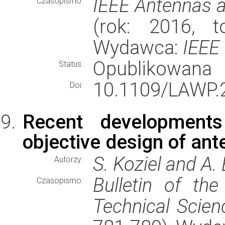
IEEE Antennas a
Czasopismo:
(rok: 2016, t
Wydawca:
IEEE
Opublikowana
Status:
10.1109/LAWP.
Doi:
Recent developments 
objective design of an
S. Koziel and A.
Autorzy:
Bulletin of th
Czasopismo:
Technical Scien