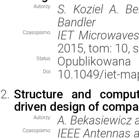
S. Koziel A. Be
Autorzy:
Bandler
IET Microwaves
Czasopismo:
2015, tom: 10, 
Opublikowana
Status:
10.1049/iet-ma
Doi:
Structure and computat
driven design of comp
A. Bekasiewicz a
Autorzy:
IEEE Antennas a
Czasopismo: