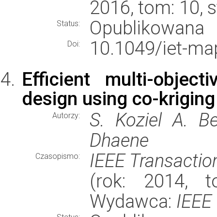
2016, tom: 10, 
Opublikowana
Status:
10.1049/iet-ma
Doi:
Efficient multi-object
design using co-kriging
S. Koziel A. Be
Autorzy:
Dhaene
IEEE Transactio
Czasopismo:
(rok: 2014, t
Wydawca:
IEEE