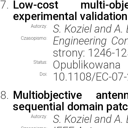
Low-cost multi-ob
experimental validati
S. Koziel and A.
Autorzy:
Engineering Co
Czasopismo:
strony: 1246-1
Opublikowana
Status:
10.1108/EC-07-
Doi:
Multiobjective an
sequential domain patc
S. Koziel and A.
Autorzy: