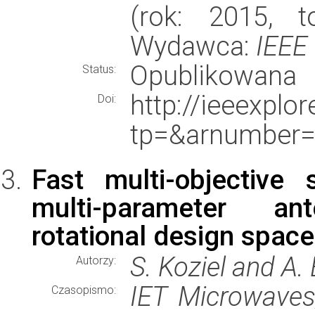
(rok: 2015, t
Wydawca:
IEEE
Opublikowana
Status:
http://ieeexplo
Doi:
tp=&arnumber=
Fast multi-objective 
multi-parameter an
rotational design space
S. Koziel and A.
Autorzy:
IET Microwaves
Czasopismo: