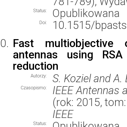
781-789), Wyd
Opublikowana
Status:
10.1515/bpasts
Doi:
Fast multiobjective 
antennas using RSA
reduction
S. Koziel and A.
Autorzy:
IEEE Antennas a
Czasopismo:
(rok: 2015, tom
IEEE
Opublikowana
Status: