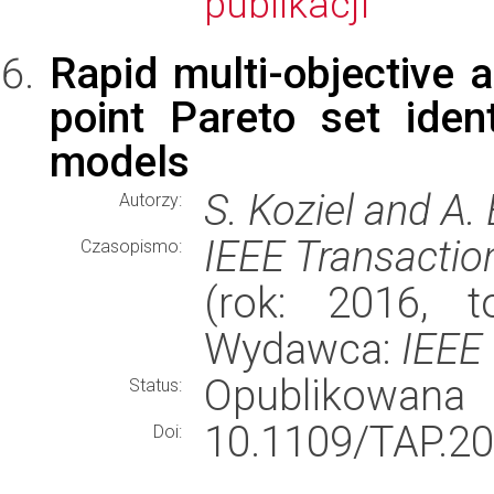
publikacji
Rapid multi-objective 
point Pareto set ident
models
S. Koziel and A.
Autorzy:
IEEE Transactio
Czasopismo:
(rok: 2016, t
Wydawca:
IEEE
Opublikowana
Status:
10.1109/TAP.2
Doi: