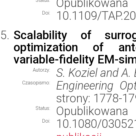
Opublikowana
Status:
10.1109/TAP.2
Doi:
Scalability of surrog
optimization of ant
variable-fidelity EM-si
S. Koziel and A.
Autorzy:
Engineering Opt
Czasopismo:
strony: 1778-1
Opublikowana
Status:
10.1080/0305
Doi: