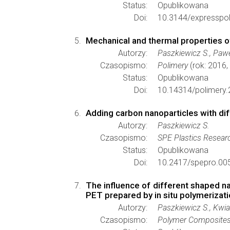
Status:
Opublikowana
Doi:
10.3144/expresspol
Mechanical and thermal properties o
Autorzy:
Paszkiewicz S., Pawe
Czasopismo:
Polimery
(rok: 2016,
Status:
Opublikowana
Doi:
10.14314/polimery.
Adding carbon nanoparticles with di
Autorzy:
Paszkiewicz S.
Czasopismo:
SPE Plastics Resear
Status:
Opublikowana
Doi:
10.2417/spepro.00
The influence of different shaped n
PET prepared by in situ polymerizat
Autorzy:
Paszkiewicz S., Kwia
Czasopismo:
Polymer Composite