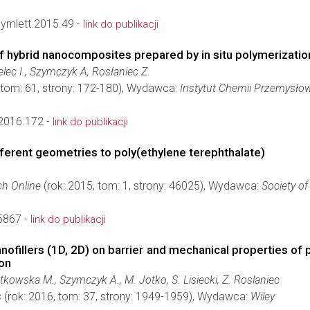
ymlett.2015.49 -
link do publikacji
f hybrid nanocomposites prepared by in situ polymerizatio
lec I., Szymczyk A, Rosłaniec Z.
 tom: 61, strony: 172-180), Wydawca:
Instytut Chemii Przemysłow
2016.172 -
link do publikacji
fferent geometries to poly(ethylene terephthalate)
ch Online
(rok: 2015, tom: 1, strony: 46025), Wydawca:
Society of
5867 -
link do publikacji
anofillers (1D, 2D) on barrier and mechanical properties 
ion
tkowska M., Szymczyk A., M. Jotko, S. Lisiecki, Z. Roslaniec
s
(rok: 2016, tom: 37, strony: 1949-1959), Wydawca:
Wiley