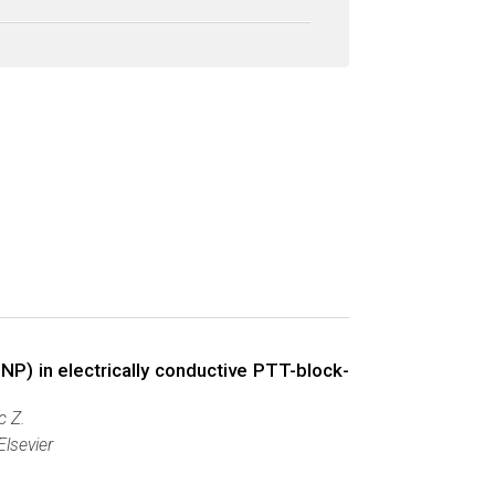
P) in electrically conductive PTT-block-
c Z.
Elsevier