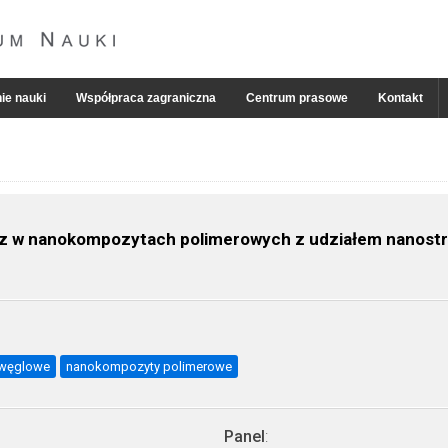
ie nauki
Współpraca zagraniczna
Centrum prasowe
Kontakt
az w nanokompozytach polimerowych z udziałem nanostr
 węglowe
nanokompozyty polimerowe
Panel
: