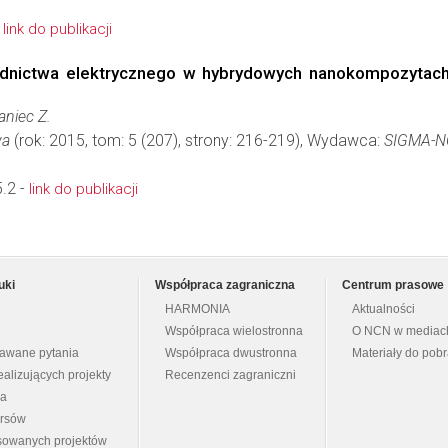
-
link do publikacji
odnictwa elektrycznego w hybrydowych nanokompozytach
aniec Z.
wa
(rok: 2015, tom: 5 (207), strony: 216-219), Wydawca:
SIGMA-N
.2 -
link do publikacji
uki
Współpraca zagraniczna
Centrum prasowe
HARMONIA
Aktualności
Współpraca wielostronna
O NCN w mediac
dawane pytania
Współpraca dwustronna
Materiały do pob
ealizujących projekty
Recenzenci zagraniczni
na
ursów
nsowanych projektów