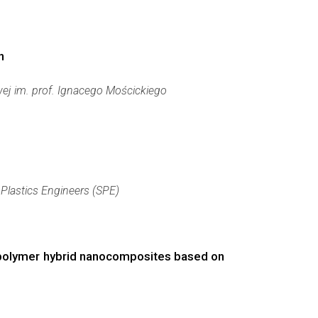
n
ej im. prof. Ignacego Mościckiego
 Plastics Engineers (SPE)
of polymer hybrid nanocomposites based on