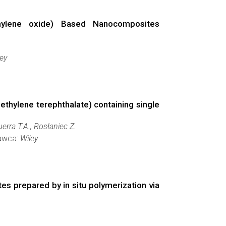
ethylene oxide) Based Nanocomposites
ey
ethylene terephthalate) containing single
erra T.A., Rosłaniec Z.
dawca:
Wiley
 prepared by in situ polymerization via