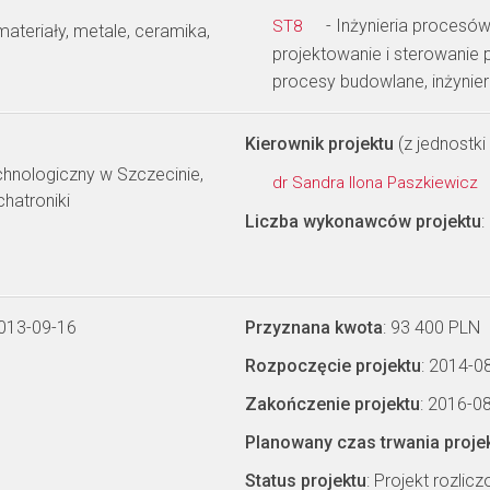
- Inżynieria procesów
ST8
materiały, metale, ceramika,
projektowanie i sterowanie p
procesy budowlane, inżynie
Kierownik projektu
(z jednostki 
hnologiczny w Szczecinie,
dr Sandra Ilona Paszkiewicz
chatroniki
Liczba wykonawców projektu
:
2013-09-16
Przyznana kwota
: 93 400 PLN
Rozpoczęcie projektu
: 2014-0
Zakończenie projektu
: 2016-0
Planowany czas trwania proje
Status projektu
: Projekt rozlic