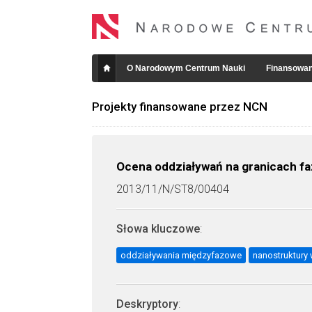
O Narodowym Centrum Nauki
Finansowan
Projekty finansowane przez NCN
Ocena oddziaływań na granicach f
2013/11/N/ST8/00404
Słowa kluczowe
:
oddziaływania międzyfazowe
nanostruktury
Deskryptory
: