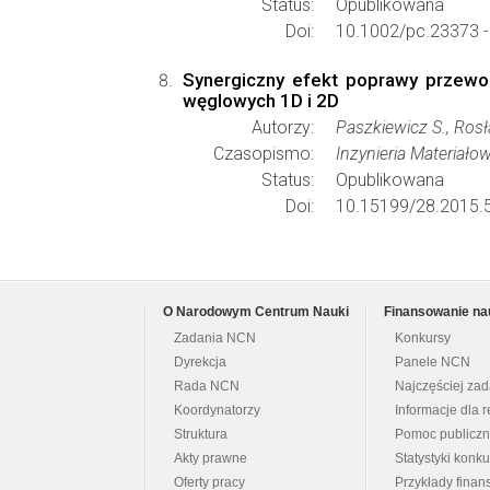
Status:
Opublikowana
Doi:
10.1002/pc.23373 
Synergiczny efekt poprawy przew
węglowych 1D i 2D
Autorzy:
Paszkiewicz S., Rosł
Czasopismo:
Inzynieria Materiało
Status:
Opublikowana
Doi:
10.15199/28.2015.5
O Narodowym Centrum Nauki
Finansowanie na
Zadania NCN
Konkursy
Dyrekcja
Panele NCN
Rada NCN
Najczęściej za
Koordynatorzy
Informacje dla r
Struktura
Pomoc publicz
Akty prawne
Statystyki konk
Oferty pracy
Przykłady fina