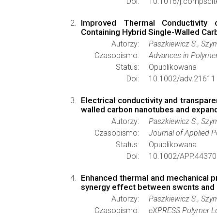
Doi:
10.1016/j.compscit
Improved Thermal Conductivity o
Containing Hybrid Single-Walled Ca
Autorzy:
Paszkiewicz S., Szym
Czasopismo:
Advances in Polyme
Status:
Opublikowana
Doi:
10.1002/adv.21611
Electrical conductivity and transpa
walled carbon nanotubes and expan
Autorzy:
Paszkiewicz S., Szymc
Czasopismo:
Journal of Applied 
Status:
Opublikowana
Doi:
10.1002/APP.44370
Enhanced thermal and mechanical pr
synergy effect between swcnts and 
Autorzy:
Paszkiewicz S., Szym
Czasopismo:
eXPRESS Polymer Le