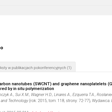
go
ksty w publikacjach pokonferencyjnych
(1)
 carbon nanotubes (SWCNT) and graphene nanoplatelets (GN
d by in situ polymerization
czyk A., Sui X.M., Wagner H.D., Linares A., Ezquerra T.A., Rosłanie
 and Technology
(rok: 2015, tom: 118, strony: 72-77), Wydawca: