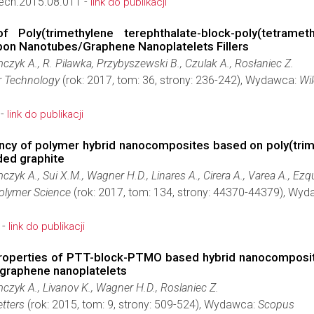
ech.2015.08.011 -
link do publikacji
f Poly(trimethylene terephthalate-block-poly(tetram
rbon Nanotubes/Graphene Nanoplatelets Fillers
czyk A., R. Pilawka, Przybyszewski B., Czulak A., Rosłaniec Z.
r Technology
(rok: 2017, tom: 36, strony: 236-242), Wydawca:
Wil
 -
link do publikacji
rency of polymer hybrid nanocomposites based on poly(trim
ded graphite
zyk A., Sui X.M., Wagner H.D., Linares A., Cirera A., Varea A., Ezqu
Polymer Science
(rok: 2017, tom: 134, strony: 44370-44379), Wy
 -
link do publikacji
operties of PTT-block-PTMO based hybrid nanocomposites
graphene nanoplatelets
czyk A., Livanov K., Wagner H.D., Roslaniec Z.
tters
(rok: 2015, tom: 9, strony: 509-524), Wydawca:
Scopus