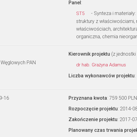
Panel
:
- Synteza i materiały
ST5
struktury z właściwościami
właściwościach, architektu
organiczna, chemia nieorga
Kierownik projektu
(z jednostki 
i Węglowych PAN
dr hab. Grażyna Adamus
Liczba wykonawców projektu
:
9-16
Przyznana kwota
: 759 500 PLN
Rozpoczęcie projektu
: 2014-0
Zakończenie projektu
: 2017-0
Planowany czas trwania proje