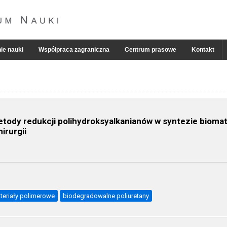
ie nauki
Współpraca zagraniczna
Centrum prasowe
Kontakt
tody redukcji polihydroksyalkanianów w syntezie biomat
irurgii
teriały polimerowe
biodegradowalne poliuretany