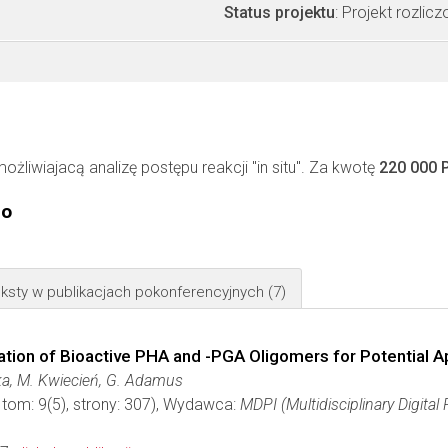
Status projektu
: Projekt rozlic
liwiajacą analizę postępu reakcji "in situ". Za kwotę
220 000 
go
ksty w publikacjach pokonferencyjnych
(7)
ation of Bioactive PHA and -PGA Oligomers for Potential A
cka, M. Kwiecień, G. Adamus
 tom: 9(5), strony: 307), Wydawca:
MDPI (Multidisciplinary Digital 