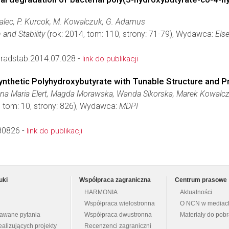
alec, P. Kurcok, M. Kowalczuk, G. Adamus
and Stability
(rok: 2014, tom: 110, strony: 71-79), Wydawca:
Else
radstab.2014.07.028 -
link do publikacji
nthetic Polyhydroxybutyrate with Tunable Structure and P
na Maria Elert, Magda Morawska, Wanda Sikorska, Marek Kowalc
, tom: 10, strony: 826), Wydawca:
MDPI
80826 -
link do publikacji
uki
Współpraca zagraniczna
Centrum prasowe
HARMONIA
Aktualności
Współpraca wielostronna
O NCN w mediac
dawane pytania
Współpraca dwustronna
Materiały do pob
ealizujących projekty
Recenzenci zagraniczni