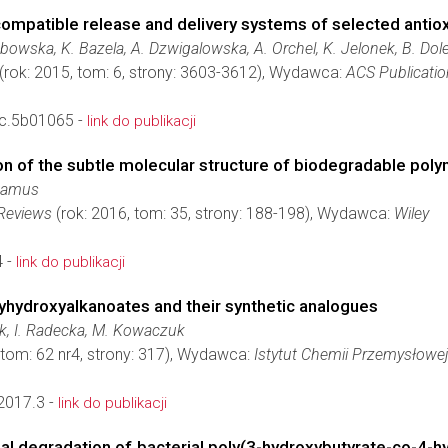
ompatible release and delivery systems of selected antio
bowska, K. Bazela, A. Dzwigalowska, A. Orchel, K. Jelonek, B. D
(rok: 2015, tom: 6, strony: 3603-3612), Wydawca:
ACS Publicati
c.5b01065 -
link do publikacji
on of the subtle molecular structure of biodegradable pol
damus
Reviews
(rok: 2016, tom: 35, strony: 188-198), Wydawca:
Wiley
 -
link do publikacji
lyhydroxyalkanoates and their synthetic analogues
k, I. Radecka, M. Kowaczuk
 tom: 62 nr4, strony: 317), Wydawca:
Istytut Chemii Przemysłowe
2017.3 -
link do publikacji
l degradation of bacterial poly(3-hydroxybutyrate-co-4-hy