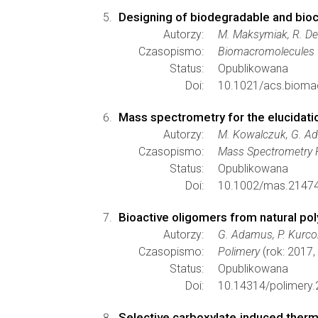
Designing of biodegradable and bioc
Autorzy:
M. Maksymiak, R. De
Czasopismo:
Biomacromolecules
Status:
Opublikowana
Doi:
10.1021/acs.bioma
Mass spectrometry for the elucidati
Autorzy:
M. Kowalczuk, G. A
Czasopismo:
Mass Spectrometry 
Status:
Opublikowana
Doi:
10.1002/mas.21474
Bioactive oligomers from natural po
Autorzy:
G. Adamus, P. Kurco
Czasopismo:
Polimery
(rok: 2017,
Status:
Opublikowana
Doi:
10.14314/polimery.
Selective carboxylate induced therma