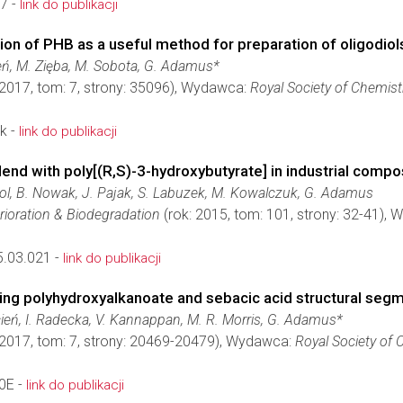
7 -
link do publikacji
on of PHB as a useful method for preparation of oligodiol
eń, M. Zięba, M. Sobota, G. Adamus*
 2017, tom: 7, strony: 35096), Wydawca:
Royal Society of Chemist
k -
link do publikacji
 blend with poly[(R,S)-3-hydroxybutyrate] in industrial com
ol, B. Nowak, J. Pajak, S. Labuzek, M. Kowalczuk, G. Adamus
erioration & Biodegradation
(rok: 2015, tom: 101, strony: 32-41),
5.03.021 -
link do publikacji
ing polyhydroxyalkanoate and sebacic acid structural segm
cień, I. Radecka, V. Kannappan, M. R. Morris, G. Adamus*
 2017, tom: 7, strony: 20469-20479), Wydawca:
Royal Society of 
0E -
link do publikacji