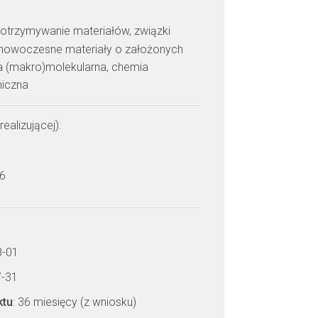
: otrzymywanie materiałów, związki
, nowoczesne materiały o założonych
ra (makro)molekularna, chemia
niczna
realizującej):
 6
8-01
7-31
ktu
: 36 miesięcy (z wniosku)