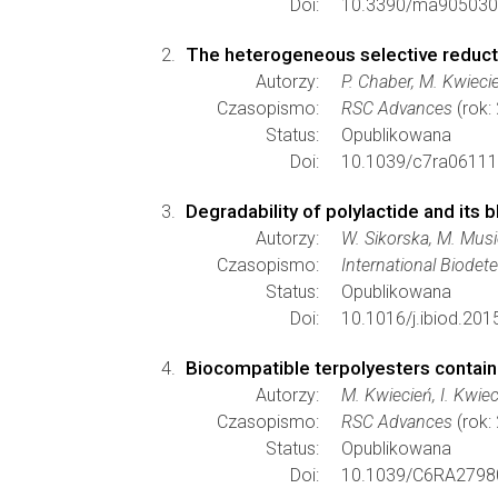
Doi:
10.3390/ma905030
The heterogeneous selective reducti
Autorzy:
P. Chaber, M. Kwieci
Czasopismo:
RSC Advances
(rok:
Status:
Opublikowana
Doi:
10.1039/c7ra06111
Degradability of polylactide and its
Autorzy:
W. Sikorska, M. Musi
Czasopismo:
International Biodet
Status:
Opublikowana
Doi:
10.1016/j.ibiod.201
Biocompatible terpolyesters contain
Autorzy:
M. Kwiecień, I. Kwie
Czasopismo:
RSC Advances
(rok:
Status:
Opublikowana
Doi:
10.1039/C6RA2798