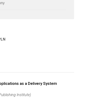
zony
PLN
pplications as a Delivery System
Publishing Institute)