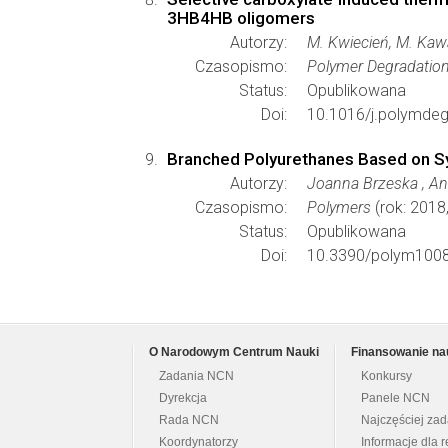
3HB4HB oligomers
Autorzy:
M. Kwiecień, M. Kaw
Czasopismo:
Polymer Degradation 
Status:
Opublikowana
Doi:
10.1016/j.polymdeg
Branched Polyurethanes Based on Sy
Autorzy:
Joanna Brzeska , An
Czasopismo:
Polymers
(rok: 2018
Status:
Opublikowana
Doi:
10.3390/polym100
O Narodowym Centrum Nauki
Finansowanie na
Zadania NCN
Konkursy
Dyrekcja
Panele NCN
Rada NCN
Najczęściej za
Koordynatorzy
Informacje dla r