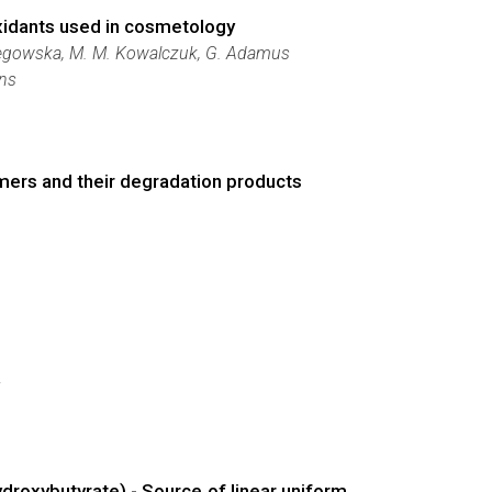
xidants used in cosmetology
olegowska, M. M. Kowalczuk, G. Adamus
ons
ymers and their degradation products
j
droxybutyrate) - Source of linear uniform