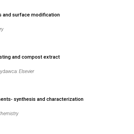
s and surface modification
ry
posting and compost extract
 Wydawca:
Elsevier
ents- synthesis and characterization
Chemistry