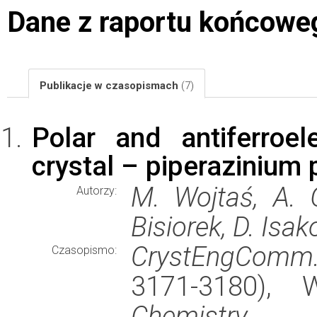
Dane z raportu końcowe
Publikacje w czasopismach
(7)
Polar and antiferroel
crystal – piperazinium 
M. Wojtaś, A. G
Autorzy:
Bisiorek, D. Isa
CrystEngComm
Czasopismo:
3171-3180),
Chemistry