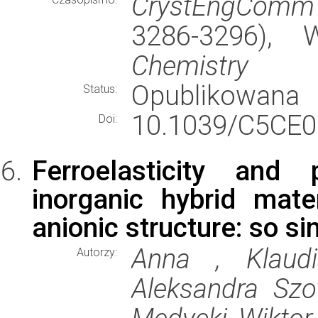
CrystEngComm
3286-3296),
Chemistry
Opublikowana
Status:
10.1039/C5CE0
Doi:
Ferroelasticity and 
inorganic hybrid mate
anionic structure: so sim
Anna , Klaudi
Autorzy:
Aleksandra Szo