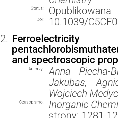
Opublikowana
Status:
10.1039/C5CE0
Doi:
Ferroelectricity
pentachlorobismuthate(I
and spectroscopic prop
Anna Piecha-B
Autorzy:
Jakubas, Agni
Wojciech Medyc
Inorganic Chemi
Czasopismo:
strony: 1281-1