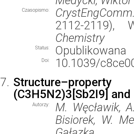
Medycki, Wiktor
CrystEngComm
Czasopismo:
2112-2119),
Chemistry
Opublikowana
Status:
10.1039/c8ce0
Doi:
Structure–property
(C3H5N2)3[Sb2I9] and 
M. Węcławik, A.
Autorzy:
Bisiorek, W. Med
Gałązka