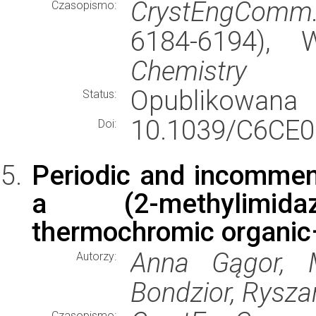
CrystEngComm
Czasopismo:
6184-6194),
Chemistry
Opublikowana
Status:
10.1039/C6CE0
Doi:
Periodic and incommen
a (2-methylimidazoli
thermochromic organic–
Anna Gągor, M
Autorzy:
Bondzior, Rysza
Czasopismo: