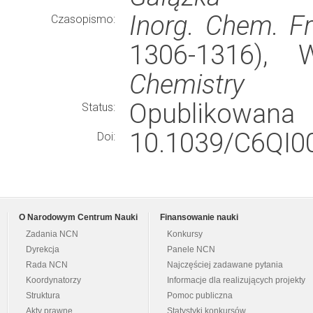
Inorg. Chem. Fr
Czasopismo:
1306-1316),
Chemistry
Opublikowana
Status:
10.1039/C6QI0
Doi:
O Narodowym Centrum Nauki
Finansowanie nauki
Zadania NCN
Konkursy
Dyrekcja
Panele NCN
Rada NCN
Najczęściej zadawane pytania
Koordynatorzy
Informacje dla realizujących projekty
Struktura
Pomoc publiczna
Akty prawne
Statystyki konkursów