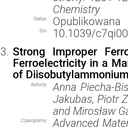
Chemistry
Opublikowana
Status:
10.1039/c7qi0
Doi:
Strong Improper Ferr
Ferroelectricity in a M
of Diisobutylammoniu
Anna Piecha-Bis
Autorzy:
Jakubas, Piotr 
and Mirosław G
Advanced Mater
Czasopismo: