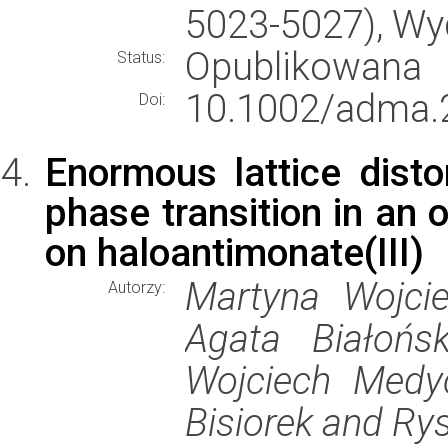
5023-5027), W
Opublikowana
Status:
10.1002/adma.
Doi:
Enormous lattice dist
phase transition in an 
on haloantimonate(III)
Martyna Wojcie
Autorzy:
Agata Białońsk
Wojciech Medyc
Bisiorek and Ry