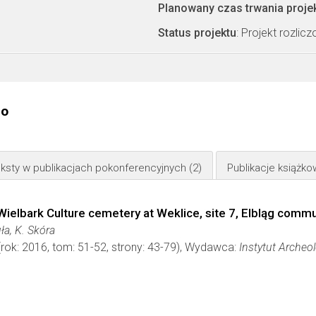
Planowany czas trwania proje
Status projektu
: Projekt rozlic
go
ksty w publikacjach pokonferencyjnych
(2)
Publikacje książk
e Wielbark Culture cemetery at Weklice, site 7, Elbląg co
ła, K. Skóra
rok: 2016, tom: 51-52, strony: 43-79), Wydawca:
Instytut Archeol