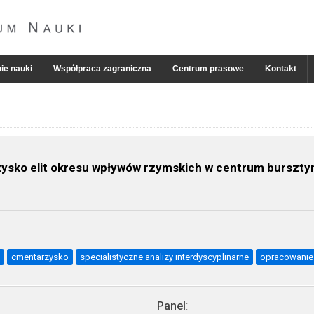
ie nauki
Współpraca zagraniczna
Centrum prasowe
Kontakt
arzysko elit okresu wpływów rzymskich w centrum bursz
cmentarzysko
specialistyczne analizy interdyscyplinarne
opracowanie
Panel
: