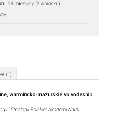
ktu
: 24 miesięcy (z wniosku)
zony
owe
(1)
mmune, warmińsko-mazurskie voivodeship
ogii i Etnologii Polskiej Akademi Nauk