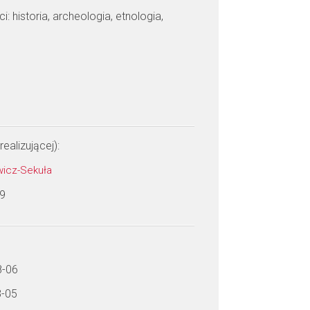
: historia, archeologia, etnologia,
realizującej):
wicz-Sekuła
 9
8-06
8-05