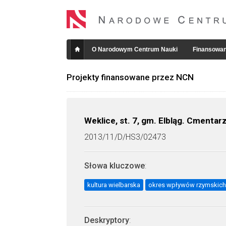
O Narodowym Centrum Nauki
Finansowan
Projekty finansowane przez NCN
Weklice, st. 7, gm. Elbląg. Cment
2013/11/D/HS3/02473
Słowa kluczowe
:
kultura wielbarska
okres wpływów rzymskich
Deskryptory
: