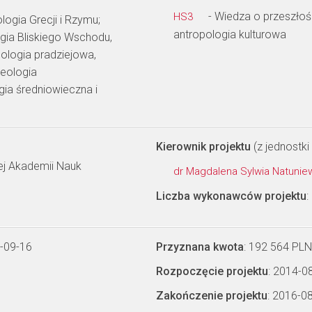
- Wiedza o przeszłości
HS3
logia Grecji i Rzymu;
antropologia kulturowa
ogia Bliskiego Wschodu,
ologia pradziejowa,
heologia
ia średniowieczna i
Kierownik projektu
(z jednostki 
kiej Akademii Nauk
dr Magdalena Sylwia Natunie
Liczba wykonawców projektu
:
-09-16
Przyznana kwota
: 192 564 PLN
Rozpoczęcie projektu
: 2014-0
Zakończenie projektu
: 2016-0