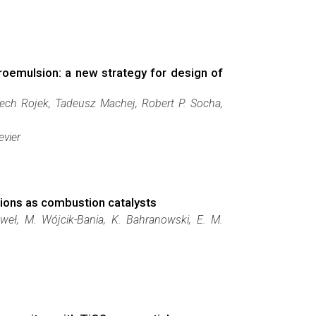
roemulsion: a new strategy for design of
iech Rojek, Tadeusz Machej, Robert P. Socha,
evier
ons as combustion catalysts
weł, M. Wójcik-Bania, K. Bahranowski, E. M.