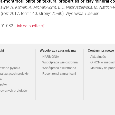
Na-montmorillonite on textural properties of clay mineral 
aweł, A. Klimek, A. Michalik-Zym, B.D. Napruszewska, M. Nattich
(rok: 2017, tom: 140, strony: 75-80), Wydawca:
Elsevier
.01.032 -
link do publikacji
uki
Współpraca zagraniczna
Centrum prasowe
HARMONIA
Aktualności
Współpraca wielostronna
O NCN w mediac
dawane pytania
Współpraca dwustronna
Materiały do pob
ealizujących projekty
Recenzenci zagraniczni
na
ursów
nsowanych projektów
y