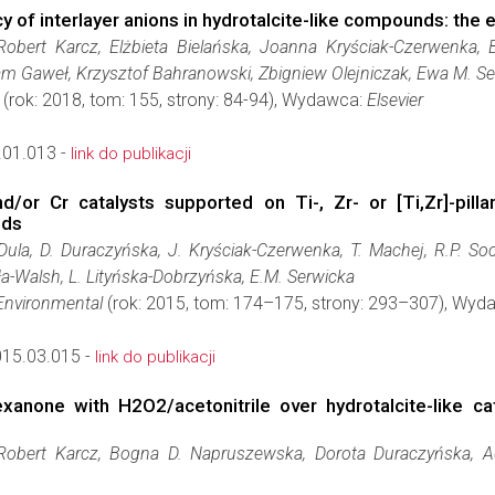
y of interlayer anions in hydrotalcite-like compounds: the e
obert Karcz, Elżbieta Bielańska, Joanna Kryściak-Czerwenka,
am Gaweł, Krzysztof Bahranowski, Zbigniew Olejniczak, Ewa M. S
(rok: 2018, tom: 155, strony: 84-94), Wydawca:
Elsevier
.01.013 -
link do publikacji
d/or Cr catalysts supported on Ti-, Zr- or [Ti,Zr]-pill
nds
 Dula, D. Duraczyńska, J. Kryściak-Czerwenka, T. Machej, R.P. So
a-Walsh, L. Lityńska-Dobrzyńska, E.M. Serwicka
 Environmental
(rok: 2015, tom: 174–175, strony: 293–307), Wy
015.03.015 -
link do publikacji
exanone with H2O2/acetonitrile over hydrotalcite-like ca
Robert Karcz, Bogna D. Napruszewska, Dorota Duraczyńska, 