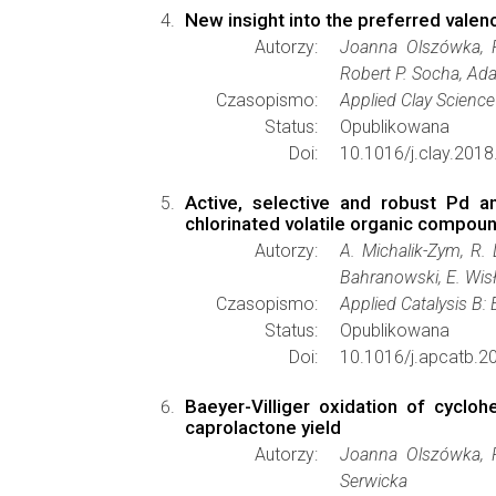
New insight into the preferred valenc
Autorzy:
Joanna Olszówka, R
Robert P. Socha, Ad
Czasopismo:
Applied Clay Science
Status:
Opublikowana
Doi:
10.1016/j.clay.2018
Active, selective and robust Pd an
chlorinated volatile organic compou
Autorzy:
A. Michalik-Zym, R.
Bahranowski, E. Wisł
Czasopismo:
Applied Catalysis B:
Status:
Opublikowana
Doi:
10.1016/j.apcatb.2
Baeyer-Villiger oxidation of cycloh
caprolactone yield
Autorzy:
Joanna Olszówka, 
Serwicka