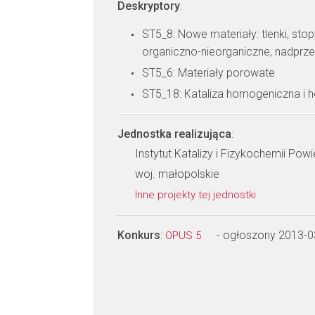
Deskryptory
:
ST5_8: Nowe materiały: tlenki, sto
organiczno-nieorganiczne, nadprz
ST5_6: Materiały porowate
ST5_18: Kataliza homogeniczna i 
Jednostka realizująca
:
Instytut Katalizy i Fizykochemii Po
woj. małopolskie
Inne projekty tej jednostki
Konkurs
:
- ogłoszony 2013-0
OPUS 5