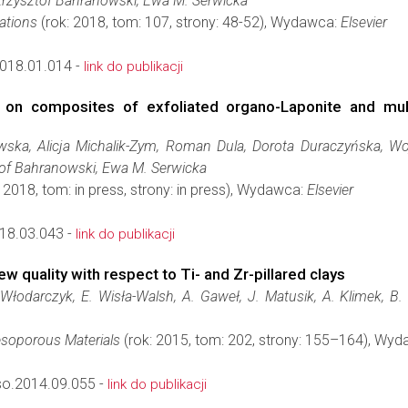
rzysztof Bahranowski, Ewa M. Serwicka
ations
(rok: 2018, tom: 107, strony: 48-52), Wydawca:
Elsevier
018.01.014 -
link do publikacji
n composites of exfoliated organo-Laponite and multim
ka, Alicja Michalik-Zym, Roman Dula, Dorota Duraczyńska, Wojc
of Bahranowski, Ewa M. Serwicka
 2018, tom: in press, strony: in press), Wydawca:
Elsevier
018.03.043 -
link do publikacji
ew quality with respect to Ti- and Zr-pillared clays
łodarczyk, E. Wisła-Walsh, A. Gaweł, J. Matusik, A. Klimek, B. G
soporous Materials
(rok: 2015, tom: 202, strony: 155–164), Wy
so.2014.09.055 -
link do publikacji