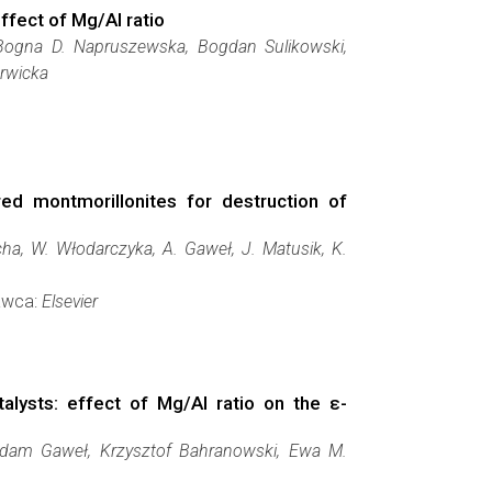
ffect of Mg/Al ratio
 Bogna D. Napruszewska, Bogdan Sulikowski,
erwicka
ared montmorillonites for destruction of
cha, W. Włodarczyka, A. Gaweł, J. Matusik, K.
dawca:
Elsevier
talysts: effect of Mg/Al ratio on the ε-
Adam Gaweł, Krzysztof Bahranowski, Ewa M.