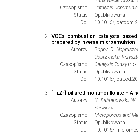
Anna Niecikowska, K
Czasopismo:
Catalysis Communic
Status:
Opublikowana
Doi:
10.1016/j.catcom.2
VOCs combustion catalysts based o
prepared by inverse microemulsion
Autorzy:
Bogna D. Napruszews
Dobrzyńska, Krzyszt
Czasopismo:
Catalysis Today
(rok:
Status:
Opublikowana
Doi:
10.1016/j.cattod.2
[Ti,Zr]-pillared montmorillonite – A n
Autorzy:
K. Bahranowski, W. W
Serwicka
Czasopismo:
Microporous and Me
Status:
Opublikowana
Doi:
10.1016/j.microme