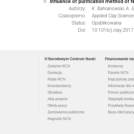
Influence of purification method of 
Autorzy:
K. Bahranowski, A. G
Czasopismo:
Applied Clay Science
Status:
Opublikowana
Doi:
10.1016/j.clay.2017
O Narodowym Centrum Nauki
Finansowanie na
Zadania NCN
Konkursy
Dyrekcja
Panele NCN
Rada NCN
Najczęściej za
Koordynatorzy
Informacje dla r
Struktura
Pomoc publicz
Akty prawne
Statystyki konk
Oferty pracy
Przykłady fina
Zamówienia publiczne
Baza ofert prac
Nagroda NCN