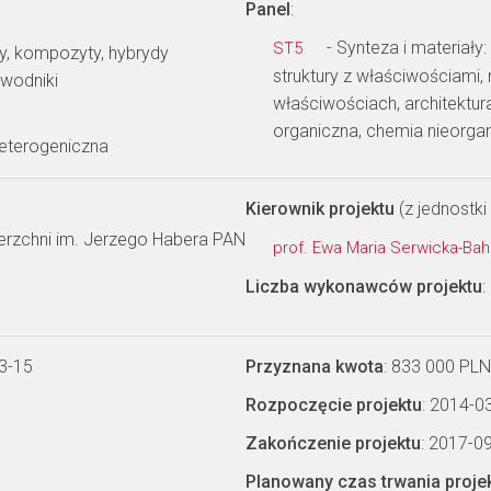
Panel
:
- Synteza i materiały
ST5
py, kompozyty, hybrydy
struktury z właściwościami
ewodniki
właściwościach, architektu
organiczna, chemia nieorga
heterogeniczna
Kierownik projektu
(z jednostki 
wierzchni im. Jerzego Habera PAN
prof. Ewa Maria Serwicka-B
Liczba wykonawców projektu
:
3-15
Przyznana kwota
: 833 000 PLN
Rozpoczęcie projektu
: 2014-0
Zakończenie projektu
: 2017-0
Planowany czas trwania proje