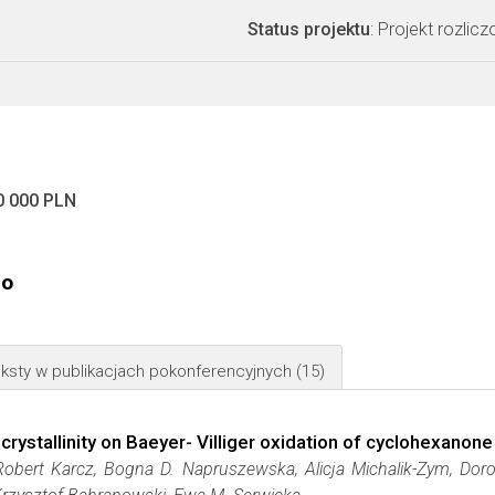
Status projektu
: Projekt rozlic
0 000 PLN
go
ksty w publikacjach pokonferencyjnych
(15)
 crystallinity on Baeyer- Villiger oxidation of cyclohexanon
obert Karcz, Bogna D. Napruszewska, Alicja Michalik-Zym, Dor