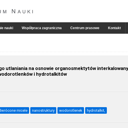
ie nauki
Współpraca zagraniczna
Centrum prasowe
Kontakt
ego utlaniania na osnowie organosmektytów interkalowa
wodorotlenków i hydrotalkitów
dwrócone micele
nanostruktury
wodorotlenek
hydrotalkit,