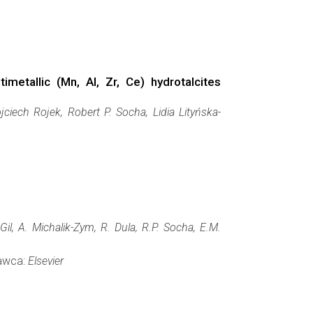
etallic (Mn, Al, Zr, Ce) hydrotalcites
iech Rojek, Robert P. Socha, Lidia Lityńska-
il, A. Michalik-Zym, R. Dula, R.P. Socha, E.M.
dawca:
Elsevier