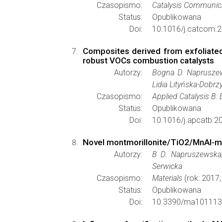
Czasopismo:
Catalysis Communic
Status:
Opublikowana
Doi:
10.1016/j.catcom.2
Composites derived from exfoliated
robust VOCs combustion catalysts
Autorzy:
Bogna D. Napruszews
Lidia Lityńska-Dobr
Czasopismo:
Applied Catalysis B:
Status:
Opublikowana
Doi:
10.1016/j.apcatb.2
Novel montmorillonite/TiO2/MnAl-m
Autorzy:
B D. Napruszewska,
Serwicka
Czasopismo:
Materials
(rok: 2017,
Status:
Opublikowana
Doi:
10.3390/ma101113