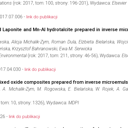
ations
(rok: 2017, tom: 100, strony: 196-201), Wydawca:
Elsevier
017.07.006 -
link do publikacji
 Laponite and Mn-Al hydrotalcite prepared in inverse mic
ka, Alicja Michalik-Zym, Roman Dula, Elżbieta Bielańska, Wojc
zyńska, Krzysztof Bahranowski, Ewa M. Serwicka
 Environmental
(rok: 2017, tom: 211, strony: 46-56), Wydawca:
Els
017.04.030 -
link do publikacji
ixed oxide composites prepared from inverse microemulsi
 A. Michalik-Zym, M. Rogowska, E. Bielańska, W. Rojek, A. Ga
 tom: 10, strony: 1326), Wydawca:
MDPI
26 -
link do publikacji