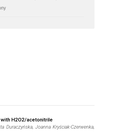
zony
e with H2O2/acetonitrile
ota Duraczyńska, Joanna Kryściak-Czerwenka,