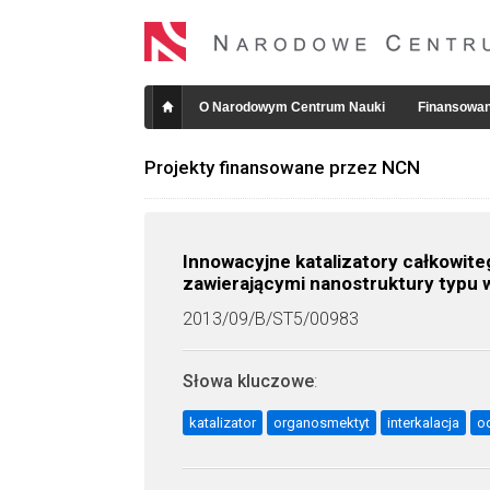
O Narodowym Centrum Nauki
Finansowan
Projekty finansowane przez NCN
Innowacyjne katalizatory całkowit
zawierającymi nanostruktury typu 
2013/09/B/ST5/00983
Słowa kluczowe
:
katalizator
organosmektyt
interkalacja
o