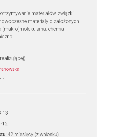
: otrzymywanie materiałów, związki
, nowoczesne materiały o założonych
ra (makro)molekularna, chemia
niczna
realizującej):
ahranowska
 11
3-13
9-12
ktu
: 42 miesięcy (z wniosku)