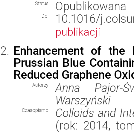
Opublikowana
Status:
10.1016/j.col
Doi:
publikacji
Enhancement of the El
Prussian Blue Containi
Reduced Graphene Oxi
Anna Pajor-Ś
Autorzy:
Warszyński
Colloids and In
Czasopismo:
(rok: 2014, to