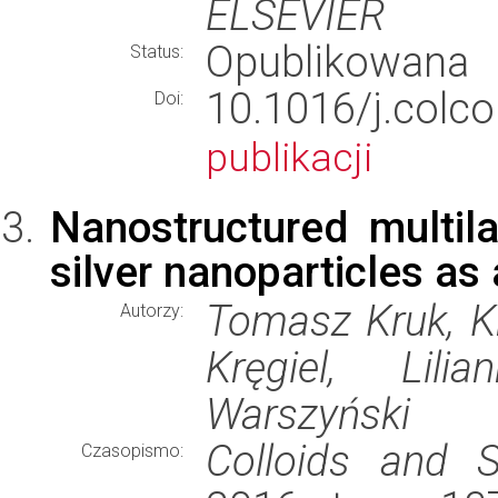
ELSEVIER
Opublikowana
Status:
10.1016/j.co
Doi:
publikacji
Nanostructured multila
silver nanoparticles as 
Tomasz Kruk, K
Autorzy:
Kręgiel, Lili
Warszyński
Colloids and S
Czasopismo: