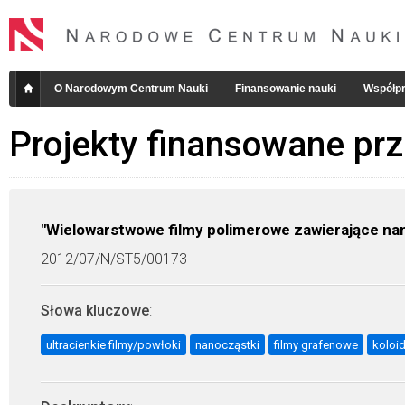
O Narodowym Centrum Nauki
Finansowanie nauki
Współpr
Projekty finansowane pr
"Wielowarstwowe filmy polimerowe zawierające nan
2012/07/N/ST5/00173
Słowa kluczowe
:
ultracienkie filmy/powłoki
nanocząstki
filmy grafenowe
koloi