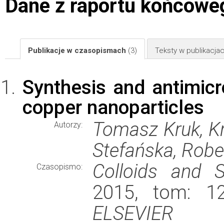
Dane z raportu końcowe
Publikacje w czasopismach
(3)
Teksty w publikacj
Synthesis and antimicr
copper nanoparticles
Tomasz Kruk, K
Autorzy:
Stefańska, Rober
Colloids and S
Czasopismo:
2015, tom: 12
ELSEVIER