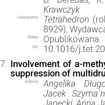
Krawczyk
Tetrahedron
(ro
Czasopismo:
8929), Wydawc
Opublikowana
Status:
10.1016/j.tet.2
Doi:
Involvement of a-methy
suppression of multidru
Angelika Dług
Autorzy:
Jacek Szyma´n
Janecki, Anna J