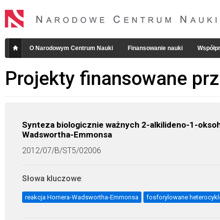
O Narodowym Centrum Nauki
Finansowanie nauki
Współpr
Projekty finansowane pr
Synteza biologicznie ważnych 2-alkilideno-1-oks
Wadswortha-Emmonsa
2012/07/B/ST5/02006
Słowa kluczowe
:
reakcja Hornera-Wadswortha-Emmonsa
fosforylowane heterocykle