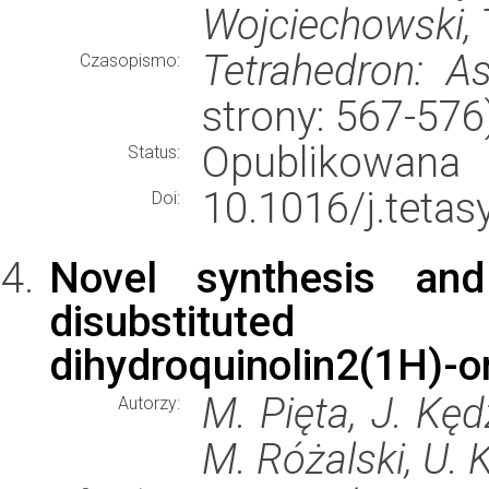
Wojciechowski,
Tetrahedron: A
Czasopismo:
strony: 567-57
Opublikowana
Status:
10.1016/j.tetas
Doi:
Novel synthesis and 
disubstituted
dihydroquinolin2(1H)-
M. Pięta, J. Kęd
Autorzy:
M. Różalski, U. 