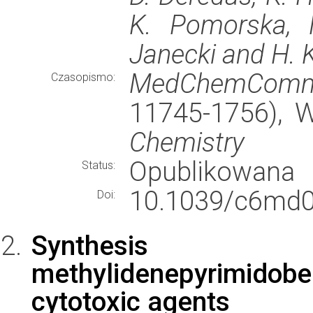
K. Pomorska, M
Janecki and H. 
MedChemCom
Czasopismo:
11745-1756),
Chemistry
Opublikowana
Status:
10.1039/c6md0
Doi:
Synthesis 
methylidenepyrimidob
cytotoxic agents