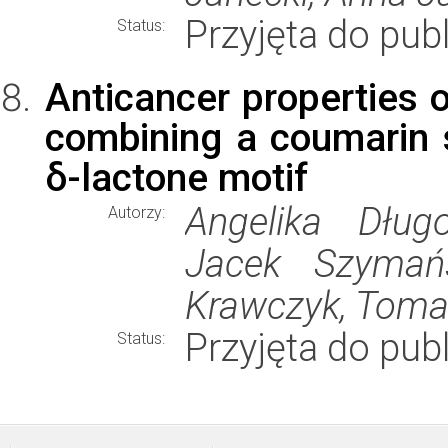
Przyjęta do publ
Status:
Anticancer properties 
combining a coumarin 
δ-lactone motif
Angelika Dług
Autorzy:
Jacek Szymańs
Krawczyk, Toma
Przyjęta do publ
Status: