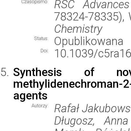
RSC Advances
Czasopismo:
78324-78335),
Chemistry
Opublikowana
Status:
10.1039/c5ra16
Doi:
Synthesis of nov
methylidenechroman-2
agents
Rafał Jakubowsk
Autorzy:
Długosz, Anna