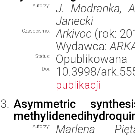
J. Modranka, A
Autorzy:
Janecki
Arkivoc
(rok: 201
Czasopismo:
Wydawca:
ARKA
Opublikowana
Status:
10.3998/ark.
Doi:
publikacji
Asymmetric synthesi
methylidenedihydroqui
Marlena Pię
Autorzy: