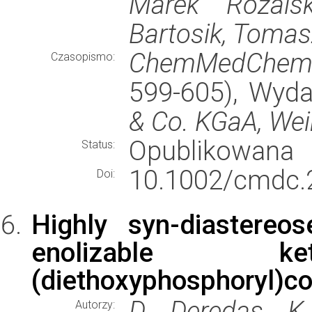
Marek Różals
Bartosik, Tomas
ChemMedChe
Czasopismo:
599-605), Wyd
& Co. KGaA, We
Opublikowana
Status:
10.1002/cmdc.
Doi:
Highly syn-diastereos
enolizable
(diethoxyphosphoryl)c
D. Deredas, K
Autorzy: