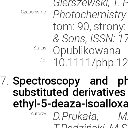
Gierszewski, T. 
Photochemistry
Czasopismo:
tom: 90, strony
& Sons, ISSN: 
Opublikowana
Status:
10.1111/php.12
Doi:
Spectroscopy and ph
substituted derivative
ethyl-5-deaza-isoallox
D.Prukała, M.
Autorzy: