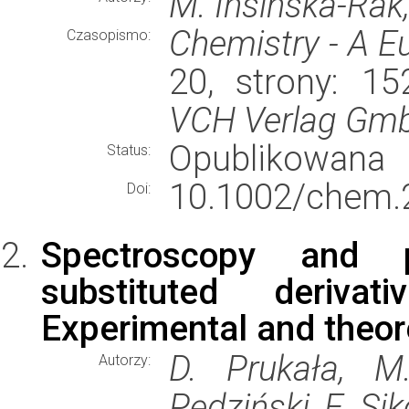
M. Insinska-Rak,
Chemistry - A E
Czasopismo:
20, strony: 1
VCH Verlag Gmb
Opublikowana
Status:
10.1002/chem.
Doi:
Spectroscopy and p
substituted derivat
Experimental and theor
D. Prukała, M.
Autorzy:
Pędziński, E. Sik