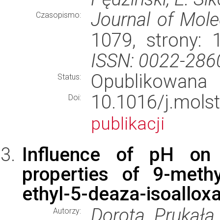
Journal of Mole
Czasopismo:
1079, strony:
ISSN: 0022-286
Opublikowana
Status:
10.1016/j.mol
Doi:
publikacji
Influence of pH on 
properties of 9-meth
ethyl-5-deaza-isoallox
Dorota Prukała
Autorzy: