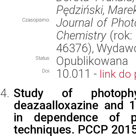
Pędziński, Marek
Journal of Phot
Czasopismo:
Chemistry
(rok:
46376), Wydaw
Opublikowana
Status:
10.011 -
link do 
Doi:
Study of photoph
deazaalloxazine and 1
in dependence of pH
techniques. PCCP 2015