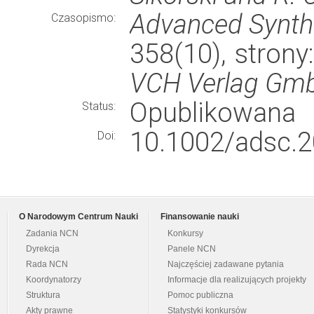
Advanced Synthe
Czasopismo:
358(10), stron
VCH Verlag Gmb
Opublikowana
Status:
10.1002/adsc.
Doi:
O Narodowym Centrum Nauki
Finansowanie nauki
Zadania NCN
Konkursy
Dyrekcja
Panele NCN
Rada NCN
Najczęściej zadawane pytania
Koordynatorzy
Informacje dla realizujących projekty
Struktura
Pomoc publiczna
Akty prawne
Statystyki konkursów