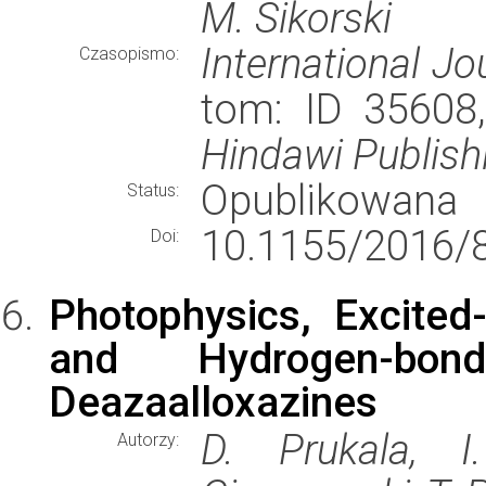
M. Sikorski
International J
Czasopismo:
tom: ID 35608,
Hindawi Publish
Opublikowana
Status:
10.1155/2016/
Doi:
Photophysics, Excited
and Hydrogen-bon
Deazaalloxazines
D. Prukala, I
Autorzy: