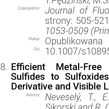
T.Pędziński, M.S
Journal of Flu
Czasopismo:
strony: 505-52
1053-0509 (Prin
Opublikowana
Status:
10.1007/s10895
Doi:
Efficient Metal-Free
Sulfides to Sulfoxid
Derivative and Visible L
Neveselý, T., 
Autorzy:
Sikorski and R. 