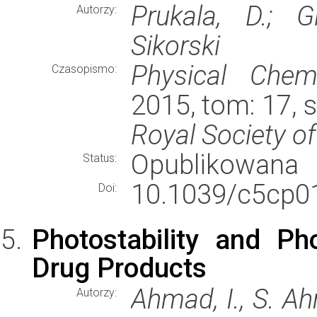
Prukala, D.; G
Autorzy:
Sikorski
Physical Chem
Czasopismo:
2015, tom: 17, 
Royal Society o
Opublikowana
Status:
10.1039/c5cp0
Doi:
Photostability and Ph
Drug Products
Ahmad, I., S. A
Autorzy: