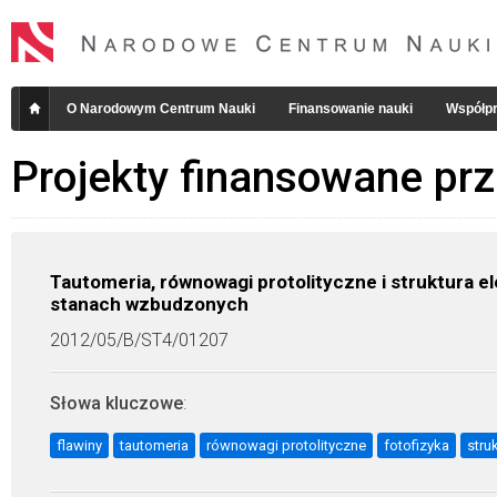
O Narodowym Centrum Nauki
Finansowanie nauki
Współpr
Projekty finansowane pr
Tautomeria, równowagi protolityczne i struktura e
stanach wzbudzonych
2012/05/B/ST4/01207
Słowa kluczowe
:
flawiny
tautomeria
równowagi protolityczne
fotofizyka
stru