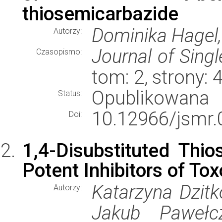
thiosemicarbazide
Dominika Hagel,
Autorzy:
Journal of Sing
Czasopismo:
tom: 2, strony:
Opublikowana
Status:
10.12966/jsmr.
Doi:
1,4-Disubstituted Thio
Potent Inhibitors of To
Katarzyna Dzitk
Autorzy:
Jakub Pawełc