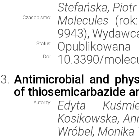
Stefańska, Piotr
Molecules
(rok:
Czasopismo:
9943), Wydawc
Opublikowana
Status:
10.3390/molec
Doi:
Antimicrobial and phys
of thiosemicarbazide an
Edyta Kuśmie
Autorzy:
Kosikowska, An
Wróbel, Monika