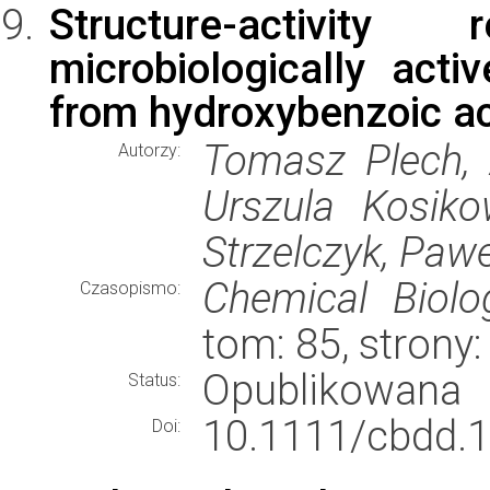
Structure-activity
microbiologically acti
from hydroxybenzoic ac
Tomasz Plech, 
Autorzy:
Urszula Kosik
Strzelczyk, Paw
Chemical Biol
Czasopismo:
tom: 85, strony
Opublikowana
Status:
10.1111/cbdd.
Doi: