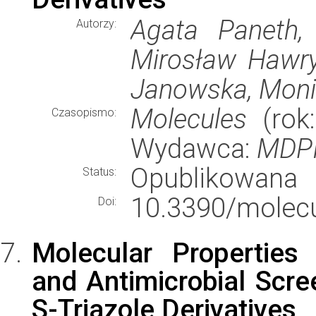
Agata Paneth,
Autorzy:
Mirosław Hawry
Janowska, Monik
Molecules
(rok:
Czasopismo:
Wydawca:
MDP
Opublikowana
Status:
10.3390/molec
Doi:
Molecular Properties 
and Antimicrobial Scre
S-Triazole Derivatives