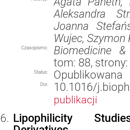
Agata Paneth, 
Aleksandra St
Joanna Stefańs
Wujec, Szymon K
Biomedicine &
Czasopismo:
tom: 88, stron
Opublikowana
Status:
10.1016/j.bi
Doi:
publikacji
Lipophilicity Stud
Derivatives