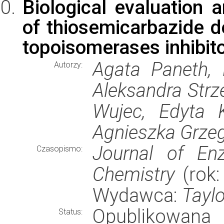
Biological evaluation 
of thiosemicarbazide de
topoisomerases inhibit
Agata Paneth, 
Autorzy:
Aleksandra Strz
Wujec, Edyta K
Agnieszka Grzeg
Journal of Enz
Czasopismo:
Chemistry
(rok:
Wydawca:
Taylo
Opublikowana
Status: