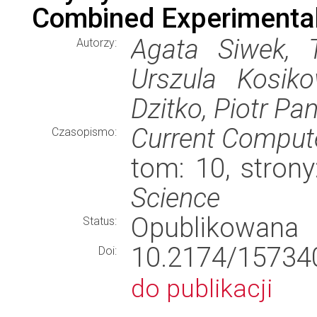
Combined Experimental
Agata Siwek, 
Autorzy:
Urszula Kosik
Dzitko, Piotr Pa
Current Comput
Czasopismo:
tom: 10, stron
Science
Opublikowana
Status:
10.2174/1573
Doi:
do publikacji