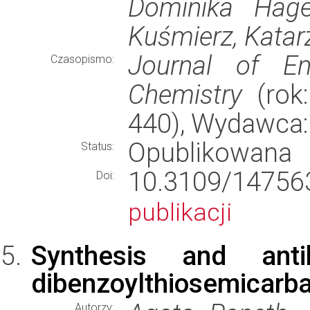
Dominika Hage
Kuśmierz, Katarz
Journal of En
Czasopismo:
Chemistry
(rok:
440), Wydawca
Opublikowana
Status:
10.3109/1475
Doi:
publikacji
Synthesis and antib
dibenzoylthiosemicarba
Autorzy: