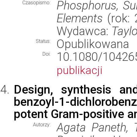
Phosphorus, Sul
Czasopismo:
Elements
(rok: 
Wydawca:
Taylo
Opublikowana
Status:
10.1080/1042
Doi:
publikacji
Design, synthesis and
benzoyl-1-dichlorobe
potent Gram-positive an
Agata Paneth, 
Autorzy: