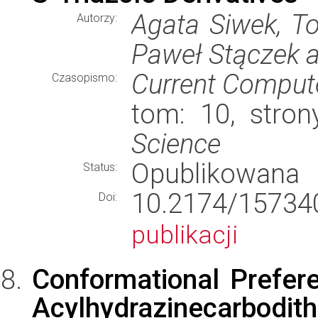
Agata Siwek, T
Autorzy:
Paweł Stączek a
Current Comput
Czasopismo:
tom: 10, stro
Science
Opublikowana
Status:
10.2174/1573
Doi:
publikacji
Conformational Prefer
Acylhydrazinecarbodithi