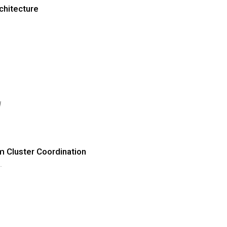
chitecture
H
m Cluster Coordination
.