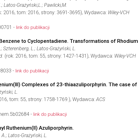
.; Latos-Grażyński,L.; Pawlicki,M.
k: 2016, tom: 2016, strony: 3691-3695), Wydawca:
Wiley-VCH
00701 -
link do publikacji
Benzene to Cyclopentadiene. Transformations of Rhodium(I
.; Szterenberg, L.; Latos-Grażyński, L.
d.
(rok: 2016, tom: 55, strony: 1427-1431), Wydawca:
Wiley-VCH
08033 -
link do publikacji
henium(III) Complexes of 23-thiaazuliporphyrin. The case of
żyński, L.
016, tom: 55, strony: 1758-1769.), Wydawca:
ACS
chem.5b02684 -
link do publikacji
l Ruthenium(II) Azuliporphyrin.
, A.; Latos-Grażyński, L.