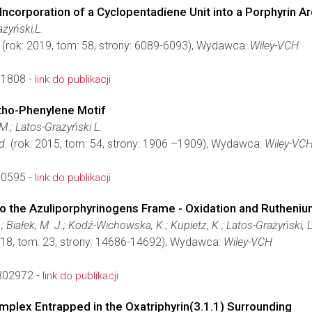
ncorporation of a Cyclopentadiene Unit into a Porphyrin Ar
ażyński,L.
(rok: 2019, tom: 58, strony: 6089-6093), Wydawca:
Wiley-VCH
01808 -
link do publikacji
rtho-Phenylene Motif
M.; Latos-Grazyński L.
d.
(rok: 2015, tom: 54, strony: 1906 –1909), Wydawca:
Wiley-VC
10595 -
link do publikacji
nto the Azuliporphyrinogens Frame - Oxidation and Rutheniu
.; Białek, M. J.; Kodź-Wichowska, K.; Kupietz, K.; Latos-Grażyński, L
018, tom: 23, strony: 14686-14692), Wydawca:
Wiley-VCH
802972 -
link do publikacji
plex Entrapped in the Oxatriphyrin(3.1.1) Surrounding