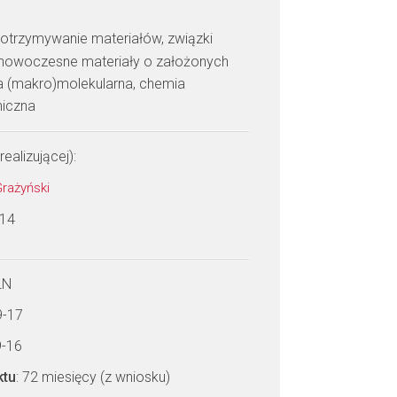
: otrzymywanie materiałów, związki
, nowoczesne materiały o założonych
ra (makro)molekularna, chemia
niczna
realizującej):
Grażyński
 14
LN
9-17
9-16
ktu
: 72 miesięcy (z wniosku)