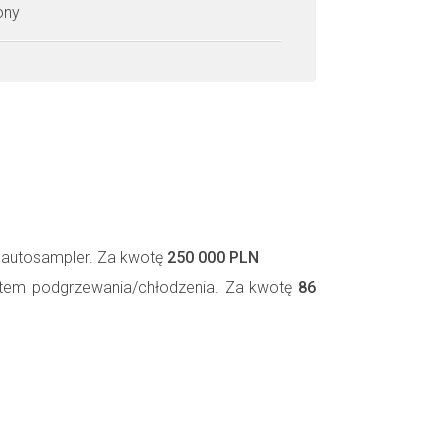
zony
y autosampler. Za kwotę
250 000 PLN
ystem podgrzewania/chłodzenia. Za kwotę
86