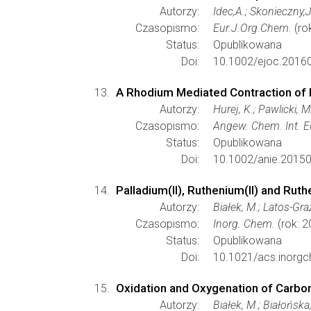
Autorzy:
Idec,A.; Skonieczny,J
Czasopismo:
Eur.J.Org.Chem.
(ro
Status:
Opublikowana
Doi:
10.1002/ejoc.2016
A Rhodium Mediated Contraction of 
Autorzy:
Hurej, K.; Pawlicki, M
Czasopismo:
Angew. Chem. Int. E
Status:
Opublikowana
Doi:
10.1002/anie.2015
Palladium(II), Ruthenium(II) and Rut
Autorzy:
Białek, M.; Latos-Gra
Czasopismo:
Inorg. Chem.
(rok: 2
Status:
Opublikowana
Doi:
10.1021/acs.inorg
Oxidation and Oxygenation of Carbony
Autorzy:
Białek, M.; Białońska