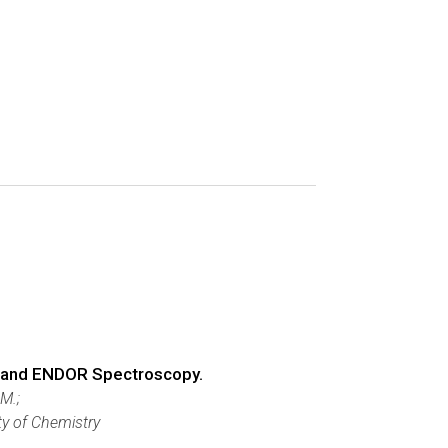
R and ENDOR Spectroscopy.
 M.;
ty of Chemistry