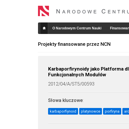
O Narodowym Centrum Nauki
Finansowan
Projekty finansowane przez NCN
Karbaporfirynoidy jako Platforma 
Funkcjonalnych Modułów
2012/04/A/ST5/00593
Słowa kluczowe
:
karbaporfiynoid
platynowce
porfiryna
ar