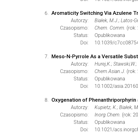
Aromaticity Switching Via Azulene T
Autorzy:
Białek, M.J.; Latos-G
Czasopismo:
Chem. Comm.
(rok:
Status:
Opublikowana
Doi:
10.1039/c7cc0875
Meso-N-Pyrrole As a Versatile Substi
Autorzy:
Hurej,K.; Stawski,W.;
Czasopismo:
Chem.Asian.J.
(rok:
Status:
Opublikowana
Doi:
10.1002/asia.2016
Oxygenation of Phenanthriporphyrin a
Autorzy:
Kupietz, K.; Białek, M
Czasopismo:
Inorg.Chem.
(rok: 2
Status:
Opublikowana
Doi:
10.1021/acs.inorg