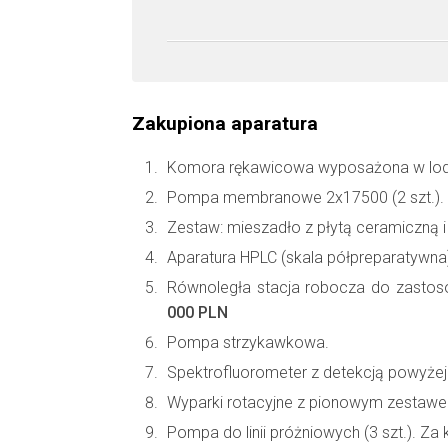
Zakupiona aparatura
Komora rękawicowa wyposażona w lodó
Pompa membranowe 2x17500 (2 szt.).
Zestaw: mieszadło z płytą ceramiczną 
Aparatura HPLC (skala półpreparatywna)
Równoległa stacja robocza do zastoso
000 PLN
Pompa strzykawkowa.
Spektrofluorometer z detekcją powyże
Wyparki rotacyjne z pionowym zestawem
Pompa do linii próżniowych (3 szt.). Za