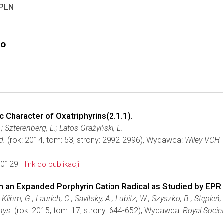
 PLN
go
 Character of Oxatriphyrins(2.1.1).
.; Szterenberg, L.; Latos-Grażyński, L.
d.
(rok: 2014, tom: 53, strony: 2992-2996), Wydawca:
Wiley-VCH
10129 -
link do publikacji
n an Expanded Porphyrin Cation Radical as Studied by EP
 Klihm, G.; Laurich, C.; Savitsky, A.; Lubitz, W.; Szyszko, B.; Stępień,
hys.
(rok: 2015, tom: 17, strony: 644-652), Wydawca:
Royal Socie