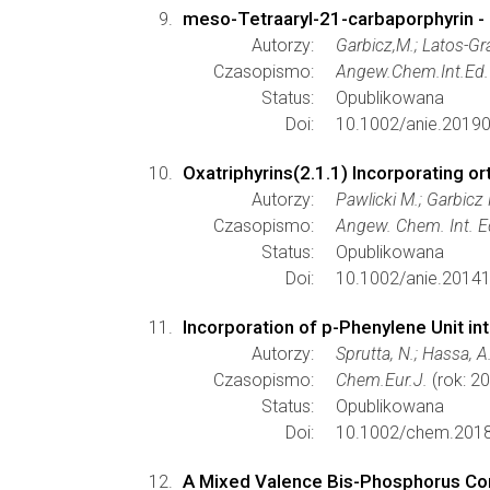
meso-Tetraaryl-21-carbaporphyrin - I
Autorzy:
Garbicz,M.; Latos-Gr
Czasopismo:
Angew.Chem.Int.Ed.
Status:
Opublikowana
Doi:
10.1002/anie.2019
Oxatriphyrins(2.1.1) Incorporating o
Autorzy:
Pawlicki M.; Garbicz 
Czasopismo:
Angew. Chem. Int. E
Status:
Opublikowana
Doi:
10.1002/anie.2014
Incorporation of p-Phenylene Unit i
Autorzy:
Sprutta, N.; Hassa, A
Czasopismo:
Chem.Eur.J.
(rok: 2
Status:
Opublikowana
Doi:
10.1002/chem.201
A Mixed Valence Bis-Phosphorus Com