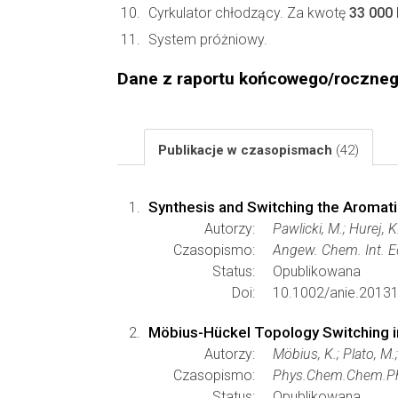
Cyrkulator chłodzący. Za kwotę
33 000
System próżniowy.
Dane z raportu końcowego/roczne
Publikacje w czasopismach
(42)
Synthesis and Switching the Aromatic
Autorzy:
Pawlicki, M.; Hurej, K
Czasopismo:
Angew. Chem. Int. E
Status:
Opublikowana
Doi:
10.1002/anie.2013
Möbius-Hückel Topology Switching i
Autorzy:
Möbius, K.; Plato, M.;
Czasopismo:
Phys.Chem.Chem.P
Status:
Opublikowana