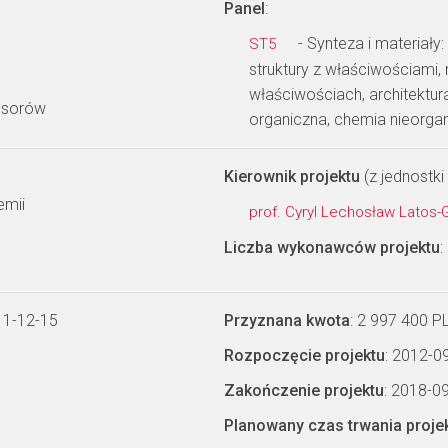
Panel
:
- Synteza i materiały
ST5
struktury z właściwościami
właściwościach, architektu
ensorów
organiczna, chemia nieorga
Kierownik projektu
(z jednostki 
emii
prof. Cyryl Lechosław Latos-
Liczba wykonawców projektu
:
11-12-15
Przyznana kwota
: 2 997 400 P
Rozpoczęcie projektu
: 2012-0
Zakończenie projektu
: 2018-0
Planowany czas trwania proje