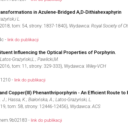
ransformations in Azulene-Bridged A,D-Dithiahexaphyrin
rażyńsk,i L.
 2018, tom: 54, strony: 1837-1840), Wydawca:
Royal Society of C
4c -
link do publikacji
tuent Influencing the Optical Properties of Porphyrin.
 Latos-Grażyński,L.; Pawlicki,M.
 2016, tom: 11, strony: 329-333), Wydawca:
Wiley-VCH
01210 -
link do publikacji
nd Copper(III) Phenanthriporphyrin - An Efficient Route to 
. J.; Hassa, K.; Białońska, A.; Latos-Grażyński, L.
019, tom: 58, strony: 12446-12456), Wydawca:
ACS
chem.9b02183 -
link do publikacji