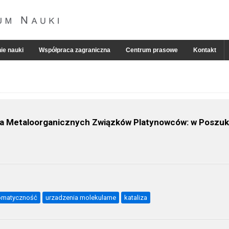
ie nauki
Współpraca zagraniczna
Centrum prasowe
Kontakt
dla Metaloorganicznych Związków Platynowców: w Poszuk
omatyczność
urzadzenia molekularne
kataliza