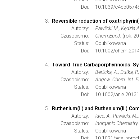
Doi:
10.1039/c4cp0574
Reversible reduction of oxatriphyrin(3
Autorzy:
Pawlicki M., Kędzia A
Czasopismo:
Chem.Eur.J.
(rok: 2
Status:
Opublikowana
Doi:
10.1002/chem.201
Toward True Carbaporphyrinoids: Sy
Autorzy:
Berlicka, A.; Dutka, P
Czasopismo:
Angew. Chem. Int. E
Status:
Opublikowana
Doi:
10.1002/anie.2013
Ruthenium(II) and Ruthenium(III) Co
Autorzy:
Idec, A.; Pawlicki, M.
Czasopismo:
Inorganic Chemistry
Status:
Opublikowana
Doi:
10.1021/acs.inorg