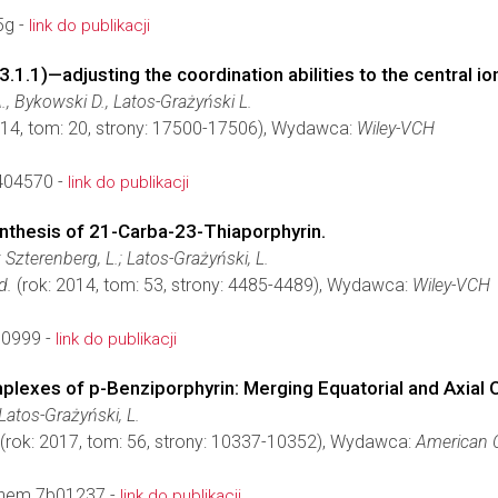
5g -
link do publikacji
.1.1)—adjusting the coordination abilities to the central io
., Bykowski D., Latos-Grażyński L.
014, tom: 20, strony: 17500-17506), Wydawca:
Wiley-VCH
404570 -
link do publikacji
nthesis of 21-Carba-23-Thiaporphyrin.
.; Szterenberg, L.; Latos-Grażyński, L.
d.
(rok: 2014, tom: 53, strony: 4485-4489), Wydawca:
Wiley-VCH
10999 -
link do publikacji
mplexes of p-Benziporphyrin: Merging Equatorial and Axial 
;Latos-Grażyński, L.
(rok: 2017, tom: 56, strony: 10337-10352), Wydawca:
American C
chem.7b01237 -
link do publikacji