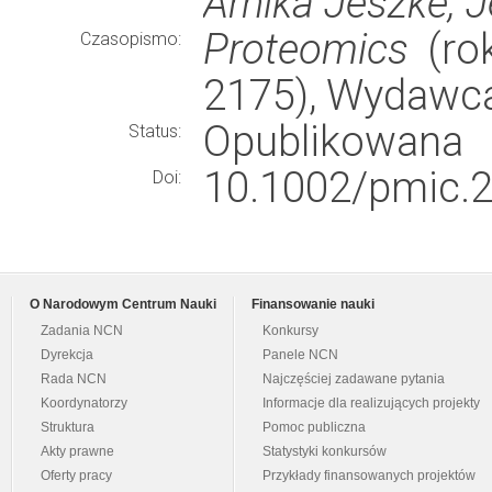
Arnika Jeszke, 
Proteomics
(rok
Czasopismo:
2175), Wydawc
Opublikowana
Status:
10.1002/pmic.
Doi:
O Narodowym Centrum Nauki
Finansowanie nauki
Zadania NCN
Konkursy
Dyrekcja
Panele NCN
Rada NCN
Najczęściej zadawane pytania
Koordynatorzy
Informacje dla realizujących projekty
Struktura
Pomoc publiczna
Akty prawne
Statystyki konkursów
Oferty pracy
Przykłady finansowanych projektów