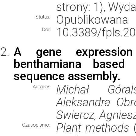
strony: 1), Wyd
Opublikowana
Status:
10.3389/fpls.2
Doi:
A gene expression 
benthamiana based 
sequence assembly.
Michał Góral
Autorzy:
Aleksandra Obr
Swiercz, Agnies
Plant methods
(
Czasopismo: