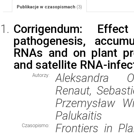
Publikacje w czasopismach
(3)
Corrigendum: Effe
pathogenesis, accumul
RNAs and on plant pr
and satellite RNA-infec
Aleksandra Ob
Autorzy:
Renaut, Sebasti
Przemysław Wie
Palukaitis
Frontiers in Pl
Czasopismo: