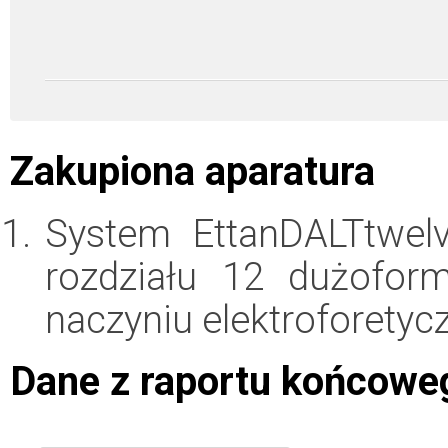
Zakupiona aparatura
System EttanDALTtwel
rozdziału 12 dużofor
naczyniu elektroforety
Dane z raportu końcowe