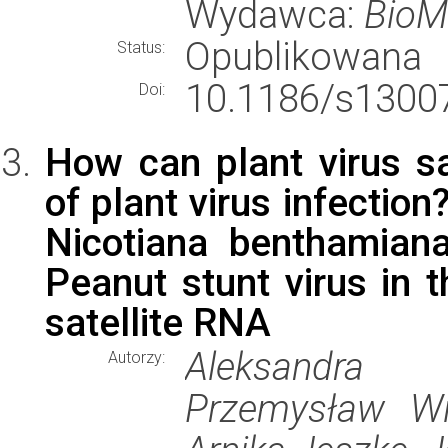
Wydawca:
BioM
Opublikowana
Status:
10.1186/s13007
Doi:
How can plant virus sa
of plant virus infectio
Nicotiana benthamiana
Peanut stunt virus in 
satellite RNA
Aleksandra 
Autorzy:
Przemysław Wi