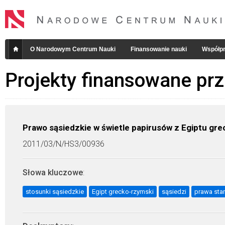
O Narodowym Centrum Nauki
Finansowanie nauki
Współpr
Projekty finansowane pr
Prawo sąsiedzkie w świetle papirusów z Egiptu gr
2011/03/N/HS3/00936
Słowa kluczowe
:
stosunki sąsiedzkie
Egipt grecko-rzymski
sąsiedzi
prawa sta