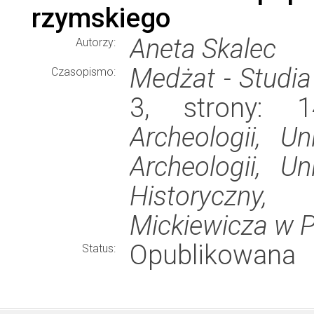
rzymskiego
Aneta Skalec
Autorzy:
Medżat - Studia
Czasopismo:
3, strony: 
Archeologii, Un
Archeologii, U
Historyczny
Mickiewicza w P
Opublikowana
Status: