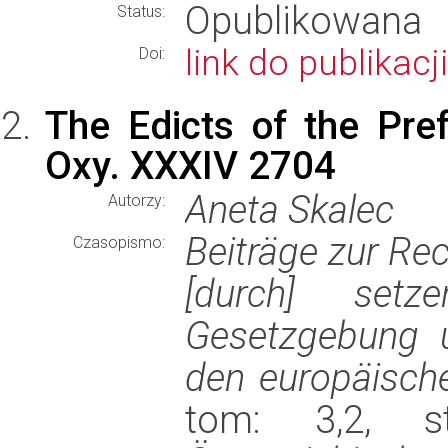
Opublikowana
Status:
link do publikacji
Doi:
The Edicts of the Pre
Oxy. XXXIV 2704
Aneta Skalec
Autorzy:
Beiträge zur Rec
Czasopismo:
[durch] setz
Gesetzgebung u
den europäische
tom: 3,2, st